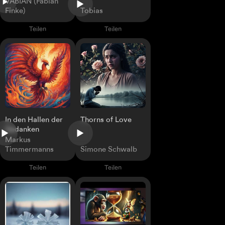
VABIAN (Fabian
Finke)
Tobias
Teilen
Teilen
In den Hallen der
Thorns of Love
Gedanken
Markus
Timmermanns
Simone Schwalb
Teilen
Teilen