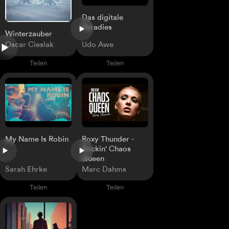
Das digitale
Paradies
Winterzauber
Oscar Cieslak
Udo Awe
Teilen
Teilen
My Name Is Robin
Roxy Thunder -
Rockin' Chaos
Queen
Sarah Ehrke
Marc Dahms
Teilen
Teilen