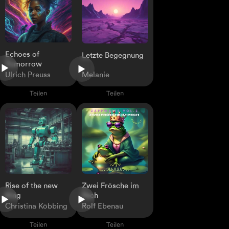
Echoes of
Letzte Begegnung
Tomorrow
Ulrich Preuss
Melanie
Teilen
Teilen
Rise of the new
Zwei Frösche im
King
Pech
Christina Köbbing
Rolf Ebenau
Teilen
Teilen