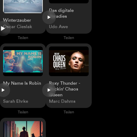
Das digitale
Paradies
Winterzauber
Oscar Cieslak
Udo Awe
Teilen
Teilen
My Name Is Robin
Roxy Thunder -
Rockin' Chaos
Queen
Sarah Ehrke
Marc Dahms
Teilen
Teilen