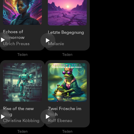
Echoes of
Letzte Begegnung
Tomorrow
Ulrich Preuss
Melanie
Teilen
Teilen
Rise of the new
Zwei Frösche im
King
Pech
Christina Köbbing
Rolf Ebenau
Teilen
Teilen