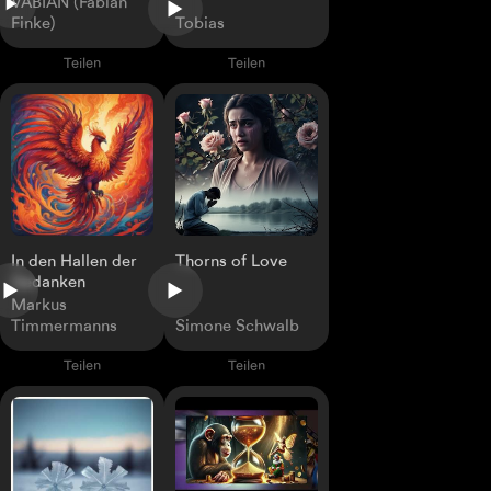
VABIAN (Fabian
Finke)
Tobias
Teilen
Teilen
In den Hallen der
Thorns of Love
Gedanken
Markus
Timmermanns
Simone Schwalb
Teilen
Teilen