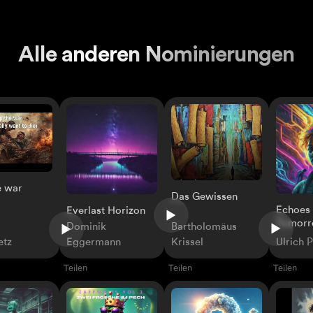
Alle anderen Nominierungen
e war
Das Gewissen
Echoes 
Everlast Horizon
Tomor
Dominik
Bartholomäus
etz
Eggermann
Krissel
Ulrich 
Teilen
Teilen
Teilen