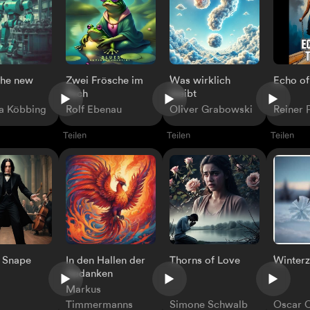
 the new
Zwei Frösche im
Was wirklich
Echo of
Pech
bleibt
na Köbbing
Rolf Ebenau
Oliver Grabowski
Reiner 
Teilen
Teilen
Teilen
 Snape
In den Hallen der
Thorns of Love
Winter
Gedanken
Markus
Timmermanns
Simone Schwalb
Oscar C