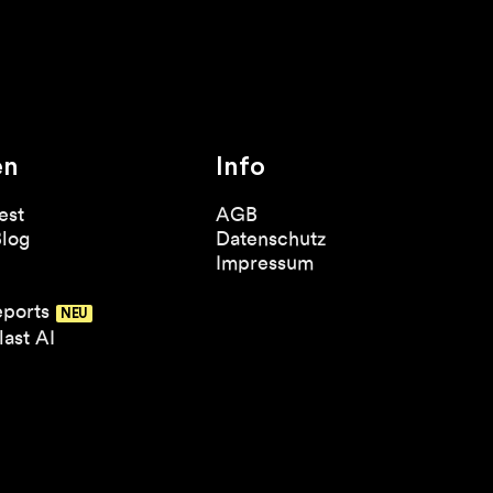
en
Info
est
AGB
Blog
Datenschutz
Impressum
eports
ast AI