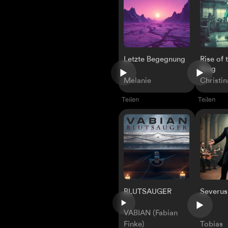
Letzte Begegnung
Rise of
King
Melanie
Christi
Teilen
Teilen
Severus
BLUTSAUGER
VABIAN (Fabian
Finke)
Tobias