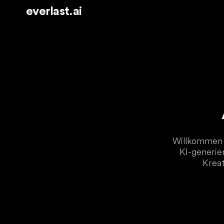
everlast.ai
Willkommen b
KI-generier
Kreat