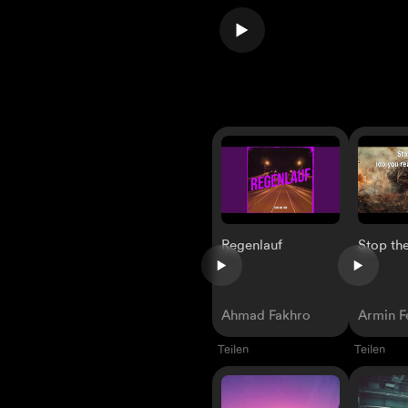
Regenlauf
Stop th
Ahmad Fakhro
Armin F
Teilen
Teilen