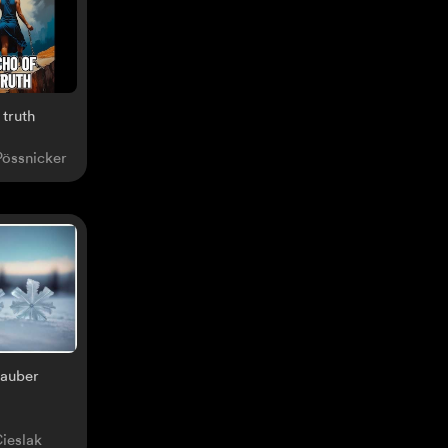
 truth
Pössnicker
zauber
ieslak