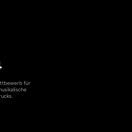
4
ettbewerb für
musikalische
rucks.