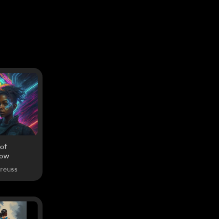
of
row
Preuss