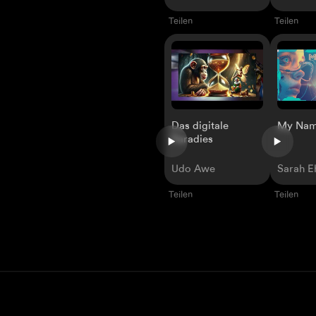
Teilen
Teilen
Das digitale
My Name
Paradies
Udo Awe
Sarah E
Teilen
Teilen