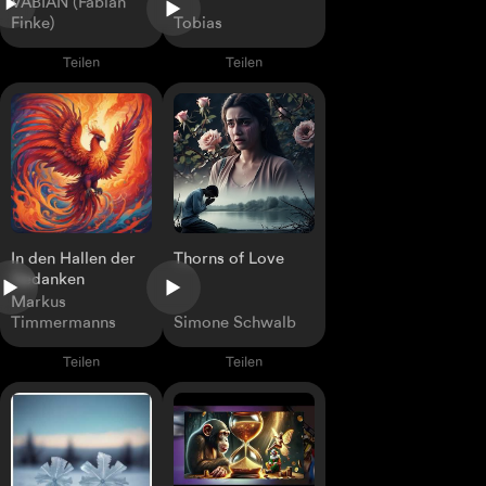
VABIAN (Fabian
Finke)
Tobias
Teilen
Teilen
In den Hallen der
Thorns of Love
Gedanken
Markus
Timmermanns
Simone Schwalb
Teilen
Teilen