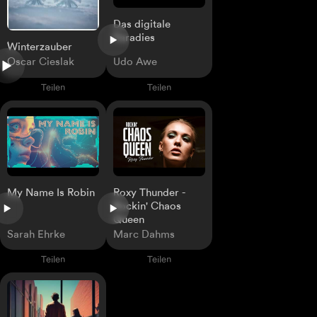
Das digitale
Paradies
Winterzauber
Oscar Cieslak
Udo Awe
Teilen
Teilen
My Name Is Robin
Roxy Thunder -
Rockin' Chaos
Queen
Sarah Ehrke
Marc Dahms
Teilen
Teilen