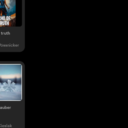
 truth
Pössnicker
zauber
ieslak