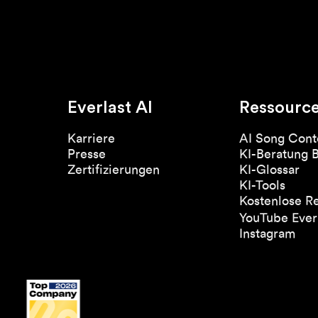
Everlast AI
Ressourc
Karriere
AI Song Cont
Presse
KI-Beratung 
Zertifizierungen
KI-Glossar
KI-Tools
Kostenlose R
YouTube Everl
Instagram