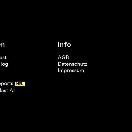
en
Info
est
AGB
Blog
Datenschutz
Impressum
eports
ast AI