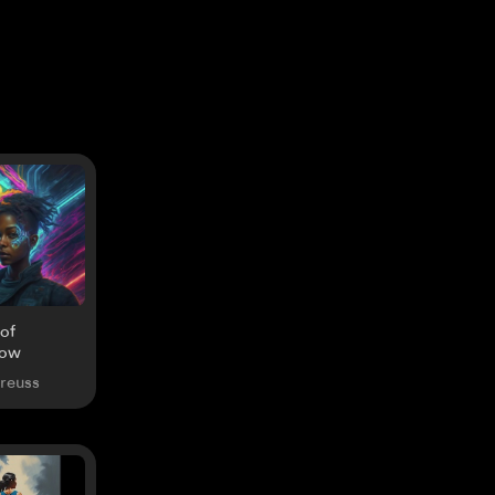
of
row
Preuss