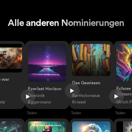
Alle anderen Nominierungen
e war
Das Gewissen
Echoes 
Everlast Horizon
Tomor
Dominik
Bartholomäus
etz
Eggermann
Krissel
Ulrich 
Teilen
Teilen
Teilen