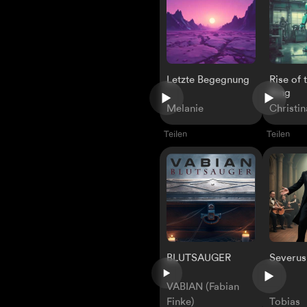
Letzte Begegnung
Rise of
King
Melanie
Christi
Teilen
Teilen
Severus
BLUTSAUGER
VABIAN (Fabian
Finke)
Tobias