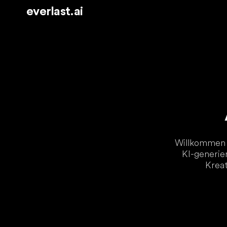
everlast.ai
Willkommen b
KI-generier
Kreat