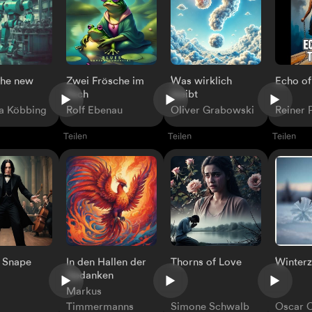
 the new
Zwei Frösche im
Was wirklich
Echo of
Pech
bleibt
na Köbbing
Rolf Ebenau
Oliver Grabowski
Reiner 
Teilen
Teilen
Teilen
 Snape
In den Hallen der
Thorns of Love
Winter
Gedanken
Markus
Timmermanns
Simone Schwalb
Oscar C