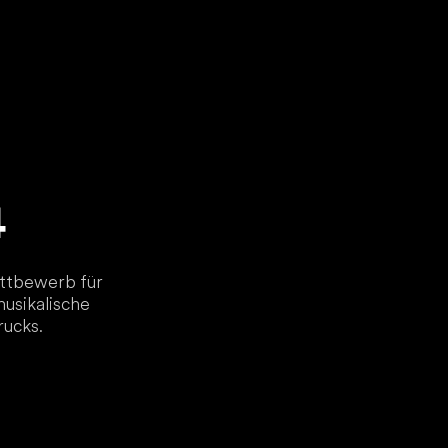
4
ettbewerb für
musikalische
rucks.