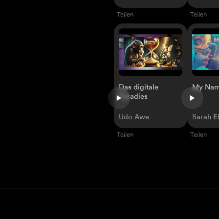
Teilen
Teilen
Das digitale
My Name
Paradies
Udo Awe
Sarah E
Teilen
Teilen