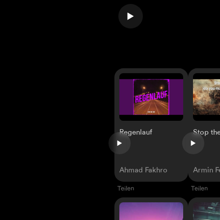
Regenlauf
Stop th
Ahmad Fakhro
Armin F
Teilen
Teilen