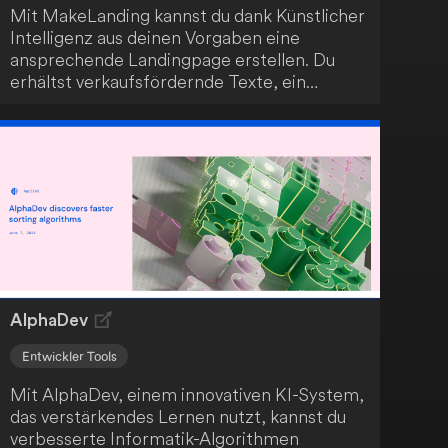
Mit MakeLanding kannst du dank Künstlicher
Intelligenz aus deinen Vorgaben eine
ansprechende Landingpage erstellen. Du
erhältst verkaufsfördernde Texte, ein
einzigartiges Logo und Illustrationen sowie
attraktive Vorlagen. Nutze diese Möglichkeit,
um dein Geschäft noch heute online zu
bringen.
AlphaDev
Entwickler Tools
Mit AlphaDev, einem innovativen KI-System,
das verstärkendes Lernen nutzt, kannst du
verbesserte Informatik-Algorithmen