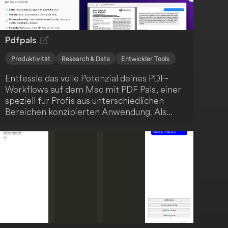
Kunden von den vielfältigen Möglichkeiten
profitieren.
Pdfpals
Produktivität
Research & Data
Entwickler Tools
Entfessle das volle Potenzial deines PDF-
Workflows auf dem Mac mit PDF Pals, einer
speziell für Profis aus unterschiedlichen
Bereichen konzipierten Anwendung. Als
Softwareentwickler, Forschender,
Produktmanager, Jurist oder HR-Experte
findest du in PDF Pals einen verlässlichen
Partner für all deine PDF-Belange. PDF Pals
dient als umfassende Lösung für die
Interaktion mit PDF-Dokumenten, optimal
auf die Bedürfnisse von Fachleuten
abgestimmt.