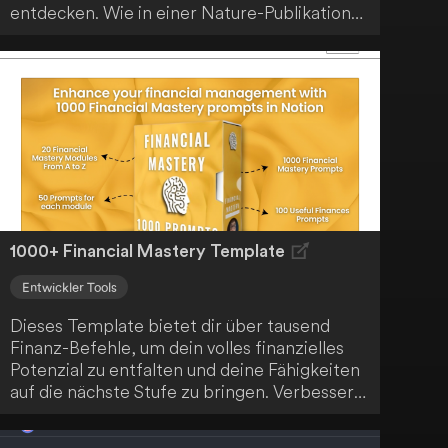
entdecken. Wie in einer Nature-Publikation
hervorgehoben, hat dieses bahnbrechende
System erfolgreich einen schnelleren
Sortieralgorithmus gefunden. Dieser ist eine
entscheidende Komponente in der
Datenverarbeitung für verschiedene Geräte
und Plattformen und spielt eine wichtige
Rolle bei Aktivitäten wie der Rangordnung
von Online-Suchergebnissen oder der
Organisation von Social-Media-Beiträgen.
1000+ Financial Mastery Template
Entwickler Tools
Dieses Template bietet dir über tausend
Finanz-Befehle, um dein volles finanzielles
Potenzial zu entfalten und deine Fähigkeiten
auf die nächste Stufe zu bringen. Verbessere
deine finanzielle Kompetenz mit dieser
ultimativen Sammlung von 1000+