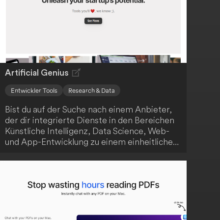
Artificial Genius
Entwickler Tools
Research & Data
Bist du auf der Suche nach einem Anbieter,
der dir integrierte Dienste in den Bereichen
Künstliche Intelligenz, Data Science, Web-
und App-Entwicklung zu einem einheitlichen
Preis anbietet? Dann ist Artificial Genius
genau das Richtige für dich! Das
Unternehmen positioniert sich als One-Stop-
Shop für technologische Lösungen, die
sowohl für Start-ups als auch etablierte
Firmen relevant sind. Mit der transparenten
und zugänglichen Preisgestaltung können