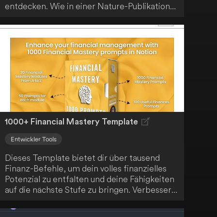
entdecken. Wie in einer Nature-Publikation
hervorgehoben, hat dieses bahnbrechende
System erfolgreich einen schnelleren
Sortieralgorithmus gefunden. Dieser ist eine
entscheidende Komponente in der
Datenverarbeitung für verschiedene Geräte
und Plattformen und spielt eine wichtige
Rolle bei Aktivitäten wie der Rangordnung
von Online-Suchergebnissen oder der
Organisation von Social-Media-Beiträgen.
1000+ Financial Mastery Template
Entwickler Tools
Dieses Template bietet dir über tausend
Finanz-Befehle, um dein volles finanzielles
Potenzial zu entfalten und deine Fähigkeiten
auf die nächste Stufe zu bringen. Verbessere
deine finanzielle Kompetenz mit dieser
ultimativen Sammlung von 1000+