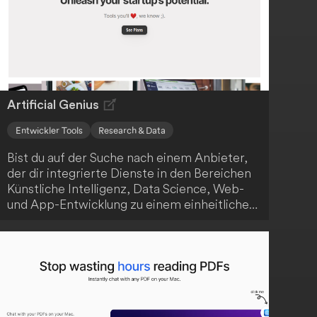
Artificial Genius
Entwickler Tools
Research & Data
Bist du auf der Suche nach einem Anbieter,
der dir integrierte Dienste in den Bereichen
Künstliche Intelligenz, Data Science, Web-
und App-Entwicklung zu einem einheitlichen
Preis anbietet? Dann ist Artificial Genius
genau das Richtige für dich! Das
Unternehmen positioniert sich als One-Stop-
Shop für technologische Lösungen, die
sowohl für Start-ups als auch etablierte
Firmen relevant sind. Mit der transparenten
und zugänglichen Preisgestaltung können