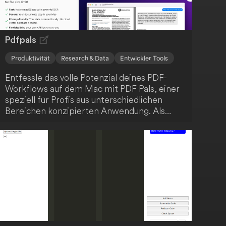
Kunden von den vielfältigen Möglichkeiten
profitieren.
Pdfpals
Produktivität
Research & Data
Entwickler Tools
Entfessle das volle Potenzial deines PDF-
Workflows auf dem Mac mit PDF Pals, einer
speziell für Profis aus unterschiedlichen
Bereichen konzipierten Anwendung. Als
Softwareentwickler, Forschender,
Produktmanager, Jurist oder HR-Experte
findest du in PDF Pals einen verlässlichen
Partner für all deine PDF-Belange. PDF Pals
dient als umfassende Lösung für die
Interaktion mit PDF-Dokumenten, optimal
auf die Bedürfnisse von Fachleuten
abgestimmt.