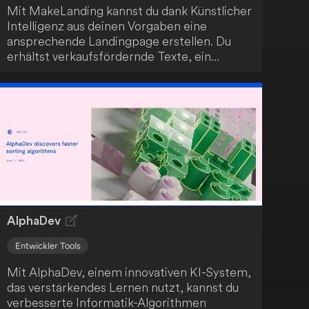
Mit MakeLanding kannst du dank Künstlicher
Intelligenz aus deinen Vorgaben eine
ansprechende Landingpage erstellen. Du
erhältst verkaufsfördernde Texte, ein
einzigartiges Logo und Illustrationen sowie
attraktive Vorlagen. Nutze diese Möglichkeit,
um dein Geschäft noch heute online zu
bringen.
AlphaDev
Entwickler Tools
Mit AlphaDev, einem innovativen KI-System,
das verstärkendes Lernen nutzt, kannst du
verbesserte Informatik-Algorithmen