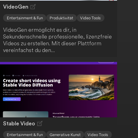
macht.
VideoGen
Entertainment & Fun
Produktivität
Video Tools
VideoGen ermöglicht es dir, in
Sekundenschnelle professionelle, lizenzfreie
Videos zu erstellen. Mit dieser Plattform
vereinfachst du den
Videoerstellungsprozess, der normalerweise
zeitaufwendig und kostspielig ist. Mit nur
wenigen Klicks kannst du beeindruckende
Videos kreieren.
Stable Video
Entertainment & Fun
Generative Kunst
Video Tools