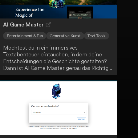
AI Game Master
Entertainment & Fun
Generative Kunst
Text Tools
Möchtest du in ein immersives
Textabenteuer eintauchen, in dem deine
Entscheidungen die Geschichte gestalten?
Dann ist AI Game Master genau das Richtige
für dich! Erlebe einzigartiges, KI-gesteuertes
Gameplay und kreiere deine ganz eigene
epische Erzählung. Tauche ein in eine Welt
voller Abenteuer und Möglichkeiten.