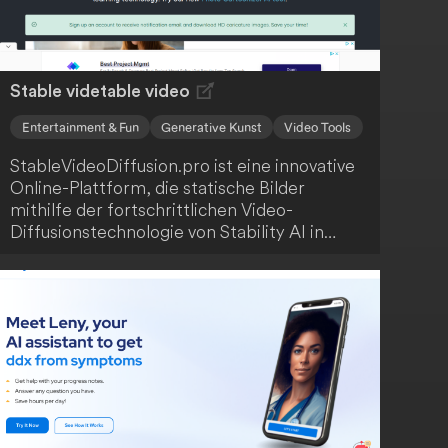
Stable videtable video
Entertainment & Fun
Generative Kunst
Video Tools
StableVideoDiffusion.pro ist eine innovative
Online-Plattform, die statische Bilder
mithilfe der fortschrittlichen Video-
Diffusionstechnologie von Stability AI in
dynamische Videos umwandelt. Der Service
ermöglicht kostenlosen und
warteschlangenfreien Zugriff auf
hochauflösende Videoerstellung mit
Bildraten zwischen 3 und 30 Frames pro
Sekunde. Du kannst Videos von bis zu 4
Sekunden Länge in einer Auflösung von
576x1024 erstellen, was die Plattform ideal
für Content-Ersteller und KI-Interessierte