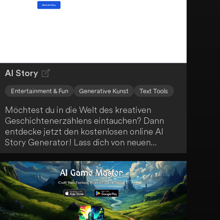
kreieren.
AI Story
Entertainment & Fun
Generative Kunst
Text Tools
Möchtest du in die Welt des kreativen
Geschichtenerzählens eintauchen? Dann
entdecke jetzt den kostenlosen online AI
Story Generator! Lass dich von neuen
Erzählungen inspirieren und erkunde
verschiedene Genres mit anpassbaren
Optionen. Nutze die AI-generierten
Geschichten als Inspirationsquelle für dein
kreatives Schreiben, zur Unterhaltung oder
für Bildungszwecke.