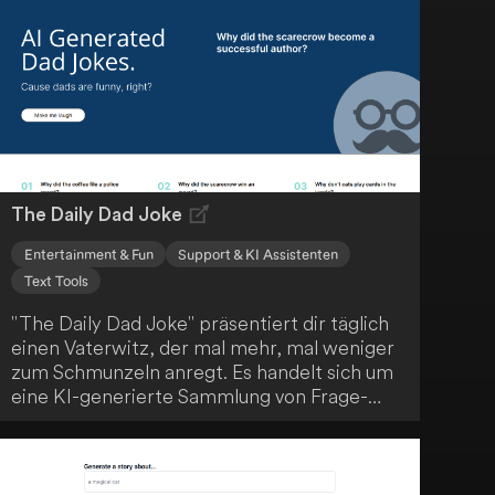
Kreativität, um Bildungs- und
Moralvorstellungen zu vermitteln. Entdecke
von der StoryBooks-Community empfohlene
Geschichten und erkunde das
Geschichtenerzählen in verschiedenen
Sprachen.
The Daily Dad Joke
Entertainment & Fun
Support & KI Assistenten
Text Tools
"The Daily Dad Joke" präsentiert dir täglich
einen Vaterwitz, der mal mehr, mal weniger
zum Schmunzeln anregt. Es handelt sich um
eine KI-generierte Sammlung von Frage-
Antwort-Witzen, die das klassische "Dad-
Joke"-Format nachahmen. Die Künstliche
Intelligenz imitiert dabei einen Vater, um dir
jeden Tag aufs Neue humorvolle Momente zu