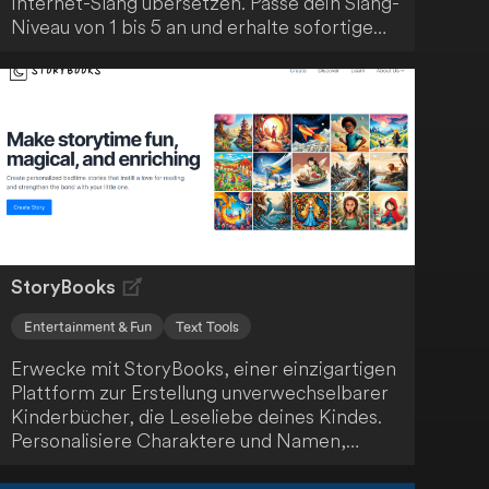
Internet-Slang übersetzen. Passe dein Slang-
Niveau von 1 bis 5 an und erhalte sofortige
Ergebnisse ohne aufwendige Recherche.
Besuche SlangThesaurus.com/translator und
verleihe deinem Text einen trendigen
Internet-Slang-Touch.
StoryBooks
Entertainment & Fun
Text Tools
Erwecke mit StoryBooks, einer einzigartigen
Plattform zur Erstellung unverwechselbarer
Kinderbücher, die Leseliebe deines Kindes.
Personalisiere Charaktere und Namen,
integriere bekannte Gesichter aus dem
Leben deines Kindes und nutze deine