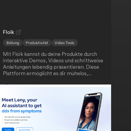
Floik
Bildung
Produktivität
Video Tools
Mit Floik kannst du deine Produkte durch
interaktive Demos, Videos und schrittweise
Anleitungen lebendig präsentieren. Diese
Plattform ermöglicht es dir mühelos,
ansprechende Produktinhalte zu erstellen -
auch wenn sich dein Produkt schnell
weiterentwickelt. Fördere das Verständnis
deiner Nutzer, steigere die
Kundenzufriedenheit und unterstütze die
Produktnutzung.