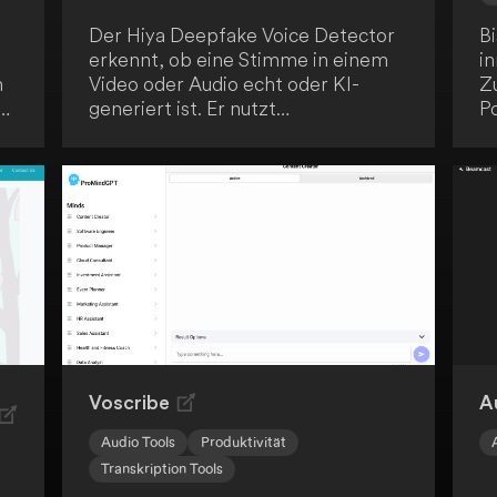
Der Hiya Deepfake Voice Detector
Bi
erkennt, ob eine Stimme in einem
i
n
Video oder Audio echt oder KI-
Zu
o,
generiert ist. Er nutzt
Po
fortschrittliche KI-Technologien,
D
um die Authentizität der gehörten
Ri
Stimme zu überprüfen. Dieses Tool
g
ist speziell für die Verwendung in
di
Chrome-Tabs konzipiert.
pr
P
n
B
S
C
M
T
Voscribe
A
En
Audio Tools
Produktivität
L
Transkription Tools