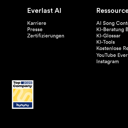
Everlast AI
Ressourc
Karriere
AI Song Cont
Presse
KI-Beratung 
Zertifizierungen
KI-Glossar
KI-Tools
Kostenlose R
YouTube Everl
Instagram