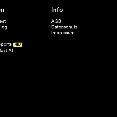
en
Info
est
AGB
Blog
Datenschutz
Impressum
eports
ast AI