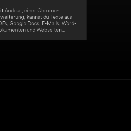
it Audeus, einer Chrome-
rweiterung, kannst du Texte aus
DFs, Google Docs, E-Mails, Word-
okumenten und Webseiten
rlesen lassen. Sie bietet dir
ebensechte Stimmen, um deine
oduktivität zu steigern und deinen
beitsfluss zu unterstützen. Diese
TS-Lösung funktioniert nahtlos in
einer gewohnten
rbeitsumgebung.