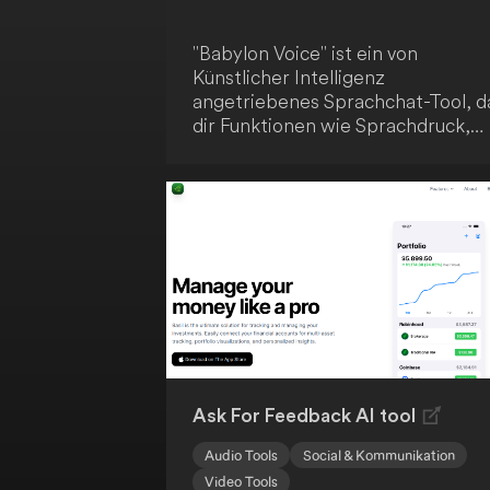
"Babylon Voice" ist ein von
Künstlicher Intelligenz
angetriebenes Sprachchat-Tool, d
dir Funktionen wie Sprachdruck,
Web3-Speicher und eine
Medienwallet bietet. Nutze deine
Stimme, um mit dem KI-System
Texte, hochgeladene Dateien und
Videos von verschiedenen
Plattformen zu diskutieren. So
erweiterst du die
Interaktionsmöglichkeiten zwisch
dir und Künstlicher Intelligenz.
Ask For Feedback AI tool
Audio Tools
Social & Kommunikation
Video Tools