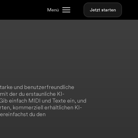
Menü
Jetzt starten
starke und benutzerfreundliche
it der du erstaunliche KI-
ib einfach MIDI und Texte ein, und
erten, kommerziell erhältlichen KI-
vereinfachst du den