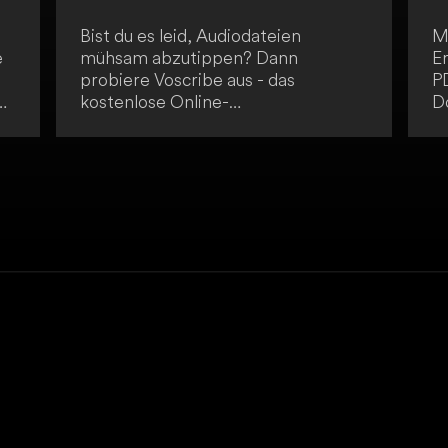
Bist du es leid, Audiodateien
M
e
mühsam abzutippen? Dann
E
probiere Voscribe aus - das
P
kostenlose Online-
D
Transkriptionstool, das
vo
le
Audiodateien innerhalb von zwei
l
n
Minuten in präzise, bearbeitbare
Pr
Transkripte umwandelt. Mit einer
Ar
Genauigkeit von 95 % und der
T
Möglichkeit, Audiodateien von bis
d
zu 10 Minuten zu verarbeiten,
A
richtet sich der Service an
Studenten, Fachleute und Content
Creator. Die benutzerfreundliche
Plattform ermöglicht einen
einfachen Upload und liefert die
Texte kostenlos.