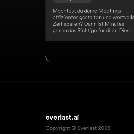
Möchtest du deine Meetings
effizienter gestalten und wertvoll
Zeit sparen? Dann ist Minutes
genau das Richtige für dich! Diese
KI-gestützte Lösung erstellt
automatisch hochwertige Protokol
deiner Meetings und verteilt sie a
die Teilnehmer. Dank der
intelligenten Funktionen kannst du
dich voll und ganz auf den Inhalt
deiner Meetings konzentrieren,
anstatt dich mit zeitaufwendigen
Notizen zu beschäftigen.
everlast.ai
Copyright © Everlast 2025