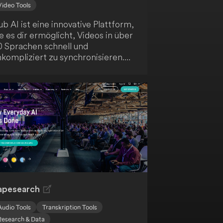
Video Tools
b AI ist eine innovative Plattform,
e es dir ermöglicht, Videos in über
0 Sprachen schnell und
nkompliziert zu synchronisieren.
urch den Einsatz von KI-
estütztem Voice Cloning und
bersetzung bietet sie
chwertige, lokalisierten Audio-
d Videoinhalte. Die
enutzerfreundliche Oberfläche
terstützt bis zu 10 Sprecher
eichzeitig und fördert so deine
lobale Reichweite als Content
reator.
apesearch
Audio Tools
Transkription Tools
Research & Data