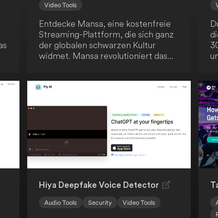
Video Tools
Entdecke Mansa, eine kostenfreie
Du
Streaming-Plattform, die sich ganz
di
as
der globalen schwarzen Kultur
3
widmet. Mansa revolutioniert das
u
Zuschauererlebnis, indem es echte
D
Interaktivität ins Streaming bringt.
g
Du kannst sogar ausgewählte Titel
Ü
nach deinen Vorstellungen neu
ho
gestalten - ein einzigartiges
un
Erlebnis!
b
un
en
gl
g
C
Hiya Deepfake Voice Detector
T
Audio Tools
Security
Video Tools