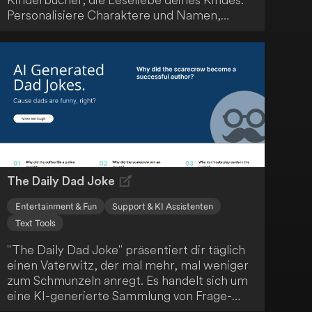
Personalisiere Charaktere und Namen,
integriere bekannte Gesichter aus dem
Leben deines Kindes und nutze deine
Kreativität, um Bildungs- und
Moralvorstellungen zu vermitteln. Entdecke
von der StoryBooks-Community empfohlene
Geschichten und erkunde das
Geschichtenerzählen in verschiedenen
Sprachen.
The Daily Dad Joke
Entertainment & Fun
Support & KI Assistenten
Text Tools
"The Daily Dad Joke" präsentiert dir täglich
einen Vaterwitz, der mal mehr, mal weniger
zum Schmunzeln anregt. Es handelt sich um
eine KI-generierte Sammlung von Frage-
Antwort-Witzen, die das klassische "Dad-