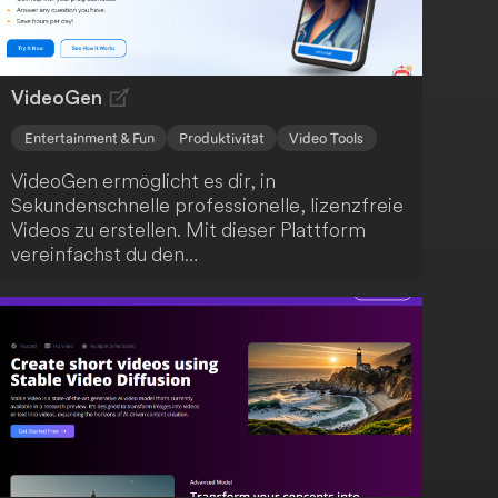
Sekunden Länge in einer Auflösung von
576x1024 erstellen, was die Plattform ideal
für Content-Ersteller und KI-Interessierte
macht.
VideoGen
Entertainment & Fun
Produktivität
Video Tools
VideoGen ermöglicht es dir, in
Sekundenschnelle professionelle, lizenzfreie
Videos zu erstellen. Mit dieser Plattform
vereinfachst du den
Videoerstellungsprozess, der normalerweise
zeitaufwendig und kostspielig ist. Mit nur
wenigen Klicks kannst du beeindruckende
Videos kreieren.