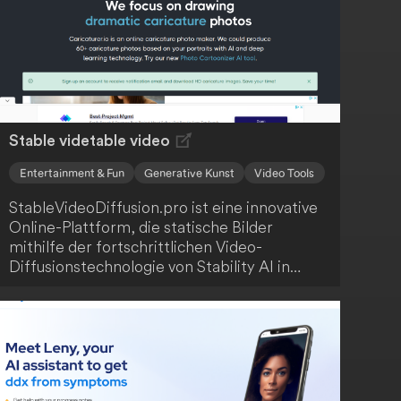
Stable videtable video
Entertainment & Fun
Generative Kunst
Video Tools
StableVideoDiffusion.pro ist eine innovative
Online-Plattform, die statische Bilder
mithilfe der fortschrittlichen Video-
Diffusionstechnologie von Stability AI in
dynamische Videos umwandelt. Der Service
ermöglicht kostenlosen und
warteschlangenfreien Zugriff auf
hochauflösende Videoerstellung mit
Bildraten zwischen 3 und 30 Frames pro
Sekunde. Du kannst Videos von bis zu 4