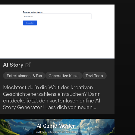
Joke"-Format nachahmen. Die Künstliche
Intelligenz imitiert dabei einen Vater, um dir
jeden Tag aufs Neue humorvolle Momente zu
kreieren.
AI Story
Entertainment & Fun
Generative Kunst
Text Tools
Möchtest du in die Welt des kreativen
Geschichtenerzählens eintauchen? Dann
entdecke jetzt den kostenlosen online AI
Story Generator! Lass dich von neuen
Erzählungen inspirieren und erkunde
verschiedene Genres mit anpassbaren
Optionen. Nutze die AI-generierten
Geschichten als Inspirationsquelle für dein