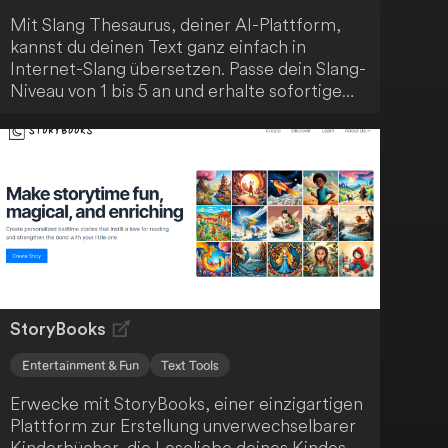
Mit Slang Thesaurus, deiner AI-Plattform,
kannst du deinen Text ganz einfach in
Internet-Slang übersetzen. Passe dein Slang-
Niveau von 1 bis 5 an und erhalte sofortige
Ergebnisse ohne aufwendige Recherche.
Besuche SlangThesaurus.com/translator und
verleihe deinem Text einen trendigen
Internet-Slang-Touch.
StoryBooks
Entertainment & Fun
Text Tools
Erwecke mit StoryBooks, einer einzigartigen
Plattform zur Erstellung unverwechselbarer
Kinderbücher, die Leseliebe deines Kindes.