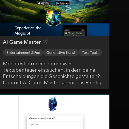
kreatives Schreiben, zur Unterhaltung oder
für Bildungszwecke.
AI Game Master
Entertainment & Fun
Generative Kunst
Text Tools
Möchtest du in ein immersives
Textabenteuer eintauchen, in dem deine
Entscheidungen die Geschichte gestalten?
Dann ist AI Game Master genau das Richtige
für dich! Erlebe einzigartiges, KI-gesteuertes
Gameplay und kreiere deine ganz eigene
epische Erzählung. Tauche ein in eine Welt
voller Abenteuer und Möglichkeiten.