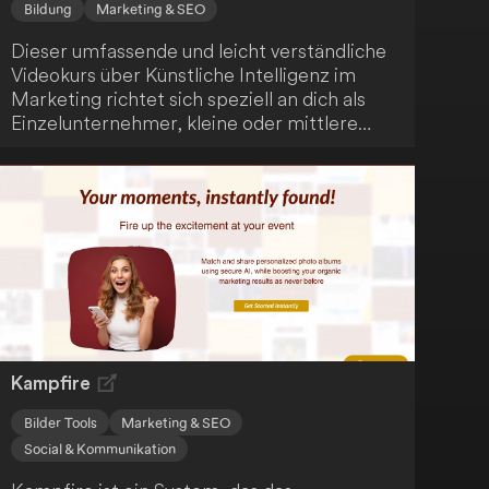
Bildung
Marketing & SEO
Dieser umfassende und leicht verständliche
Videokurs über Künstliche Intelligenz im
Marketing richtet sich speziell an dich als
Einzelunternehmer, kleine oder mittlere
Unternehmen in Großbritannien. Er enthält
auch zweiwöchige Updates für ein ganzes
Jahr ab August, inklusive neuen AI-Tools und
Techniken. Ein Muss für alle, die den Einsatz
von AI im Marketingbereich meistern wollen.
Kampfire
Bilder Tools
Marketing & SEO
Social & Kommunikation