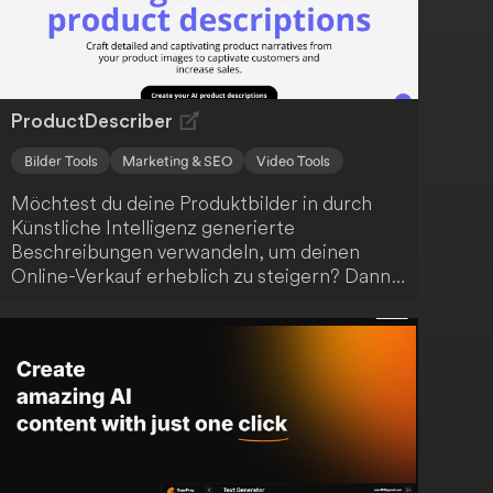
Firmen relevant sind. Mit der transparenten
und zugänglichen Preisgestaltung können
Kunden von den vielfältigen Möglichkeiten
profitieren.
ProductDescriber
Bilder Tools
Marketing & SEO
Video Tools
Möchtest du deine Produktbilder in durch
Künstliche Intelligenz generierte
Beschreibungen verwandeln, um deinen
Online-Verkauf erheblich zu steigern? Dann
ist ProductDescriber genau die innovative
Lösung, um deine Produkte effektiv zu
präsentieren.