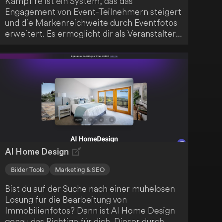
Kampfire ist ein System, das das
Engagement von Event-Teilnehmern steigert
und die Markenreichweite durch Eventfotos
erweitert. Es ermöglicht dir als Veranstalter
oder Marketingteam, personalisierte
Fotoalben mithilfe von sicherer KI
unkompliziert zu teilen. Sobald die
Teilnehmer ihr persönliches Album sehen,
erhöht sich deren Aufnahmebereitschaft,
was Sponsoren erlaubt, durch
zugeschnittene Werbung und direkte
Handlungsaufforderungen gezielt mit dem
Publikum in Kontakt zu treten.
AI Home Design
Bilder Tools
Marketing & SEO
Bist du auf der Suche nach einer mühelosen
Lösung für die Bearbeitung von
Immobilienfotos? Dann ist AI Home Design
genau das Richtige für dich. Dieser durch