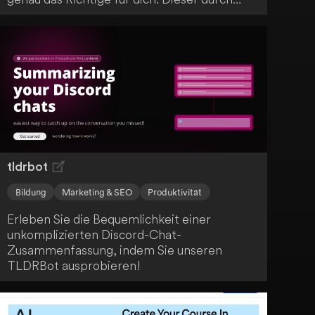
Künstliche Intelligenz angetriebene Dienst
bietet dir erstklassige und einfache
Bearbeitungsmöglichkeiten, die deinen
Immobilienvertrieb unterstützen. Lass dich
von der Kraft der KI überzeugen und
profitiere von diesem innovativen Service.
tldrbot
Bildung
Marketing & SEO
Produktivität
Erleben Sie die Bequemlichkeit einer
unkomplizierten Discord-Chat-
Zusammenfassung, indem Sie unseren
TLDRBot ausprobieren!