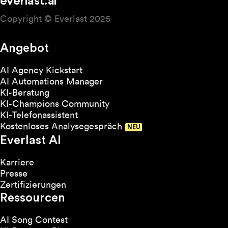
everlast.ai
Copyright © Everlast 2025
Angebot
AI Agency Kickstart
AI Automations Manager
KI-Beratung
KI-Champions Community
KI-Telefonassistent
Kostenloses Analysegespräch
Everlast AI
Karriere
Presse
Zertifizierungen
Ressourcen
AI Song Contest