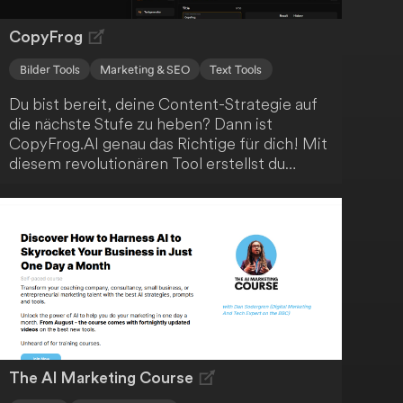
CopyFrog
Bilder Tools
Marketing & SEO
Text Tools
Du bist bereit, deine Content-Strategie auf
die nächste Stufe zu heben? Dann ist
CopyFrog.AI genau das Richtige für dich! Mit
diesem revolutionären Tool erstellst du
mühelos hochwertige und ansprechende
Inhalte, die deine Zielgruppe begeistern
werden. Profitiere von einer Vielzahl an
Funktionen wie Textgenerierung,
Bildproduktion und Anzeigenerstellung - alles
in einem einzigen Abonnement. Erlebe jetzt
die Zukunft der Inhaltserstellung!
The AI Marketing Course