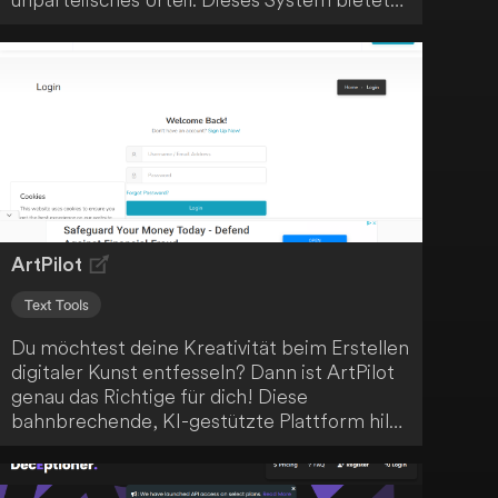
schnelle, faire und kostenfreie
Konfliktlösungen, angetrieben durch
künstliche Intelligenz.
ArtPilot
Text Tools
Du möchtest deine Kreativität beim Erstellen
digitaler Kunst entfesseln? Dann ist ArtPilot
genau das Richtige für dich! Diese
bahnbrechende, KI-gestützte Plattform hilft
dir, beeindruckende Bilder zu erstellen und
Avatare zum Leben zu erwecken. Mit
ArtPilot revolutionierst du das Gestalten