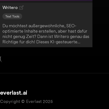
Writero
Text Tools
Du möchtest außergewöhnliche, SEO-
optimierte Inhalte erstellen, aber hast dafür
nicht genug Zeit? Dann ist Writero genau das
Richtige für dich! Dieses KI-gesteuerte
Texterstellungs- und Inhaltskreationstool
ermöglicht es dir, in einem Bruchteil der Zeit
hochwertige Online-Inhalte zu generieren.
Revolutioniere deine Contentstrategie mit
Writero!
everlast.ai
Copyright © Everlast 2025