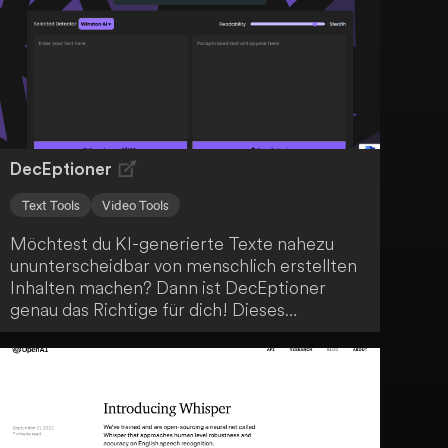
digitaler Kunst.
DecEptioner
Text Tools
Video Tools
Möchtest du KI-generierte Texte nahezu
ununterscheidbar von menschlich erstellten
Inhalten machen? Dann ist DecEptioner
genau das Richtige für dich! Dieses
fortschrittliche KI-System transformiert und
tarnt KI-Texte, um ihre Originalität zu
steigern und die allgemeine Qualität von KI-
generiertem Content zu verbessern. Egal in
welchem Kontext du KI-Texte einsetzen
möchtest - DecEptioner hilft dir dabei, sie