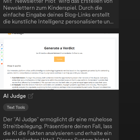
Mit "Newsletter Pilot" wird das Erstellen von
Newslettern zum Kinderspiel. Durch die
einfache Eingabe deines Blog-Links erstellt
die künstliche Intelligenz personalisierte und
markengerechte Vorlagen. Das mühsame
und manuelle Schreiben von Newslettern
gehört somit der Vergangenheit an.
AI Judge
Text Tools
Der "AI Judge" ermöglicht dir eine mühelose
Streitbeilegung. Präsentiere deinen Fall, lass
die KI die Fakten analysieren und erhalte ein
unparteiisches Urteil. Dieses System bietet