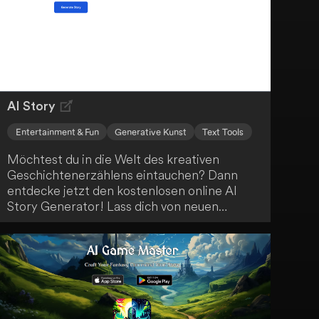
kreieren.
AI Story
Entertainment & Fun
Generative Kunst
Text Tools
Möchtest du in die Welt des kreativen
Geschichtenerzählens eintauchen? Dann
entdecke jetzt den kostenlosen online AI
Story Generator! Lass dich von neuen
Erzählungen inspirieren und erkunde
verschiedene Genres mit anpassbaren
Optionen. Nutze die AI-generierten
Geschichten als Inspirationsquelle für dein
kreatives Schreiben, zur Unterhaltung oder
für Bildungszwecke.