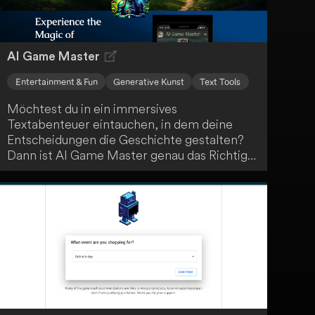
AI Game Master
Entertainment & Fun
Generative Kunst
Text Tools
Möchtest du in ein immersives
Textabenteuer eintauchen, in dem deine
Entscheidungen die Geschichte gestalten?
Dann ist AI Game Master genau das Richtige
für dich! Erlebe einzigartiges, KI-gesteuertes
Gameplay und kreiere deine ganz eigene
epische Erzählung. Tauche ein in eine Welt
voller Abenteuer und Möglichkeiten.