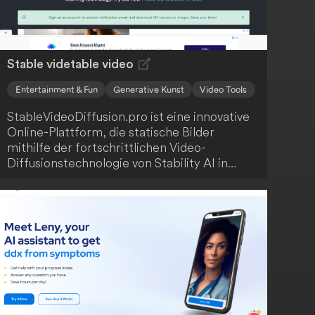
Stable videtable video
Entertainment & Fun
Generative Kunst
Video Tools
StableVideoDiffusion.pro ist eine innovative
Online-Plattform, die statische Bilder
mithilfe der fortschrittlichen Video-
Diffusionstechnologie von Stability AI in
dynamische Videos umwandelt. Der Service
ermöglicht kostenlosen und
warteschlangenfreien Zugriff auf
hochauflösende Videoerstellung mit
Bildraten zwischen 3 und 30 Frames pro
Sekunde. Du kannst Videos von bis zu 4
Sekunden Länge in einer Auflösung von
576x1024 erstellen, was die Plattform ideal
für Content-Ersteller und KI-Interessierte