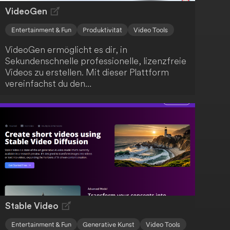
macht.
VideoGen
Entertainment & Fun
Produktivität
Video Tools
VideoGen ermöglicht es dir, in
Sekundenschnelle professionelle, lizenzfreie
Videos zu erstellen. Mit dieser Plattform
vereinfachst du den
Videoerstellungsprozess, der normalerweise
zeitaufwendig und kostspielig ist. Mit nur
wenigen Klicks kannst du beeindruckende
Videos kreieren.
Stable Video
Entertainment & Fun
Generative Kunst
Video Tools