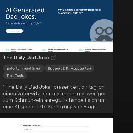
Kreativität, um Bildungs- und
Moralvorstellungen zu vermitteln. Entdecke
von der StoryBooks-Community empfohlene
Geschichten und erkunde das
Geschichtenerzählen in verschiedenen
Sprachen.
The Daily Dad Joke
Entertainment & Fun
Support & KI Assistenten
Text Tools
"The Daily Dad Joke" präsentiert dir täglich
einen Vaterwitz, der mal mehr, mal weniger
zum Schmunzeln anregt. Es handelt sich um
eine KI-generierte Sammlung von Frage-
Antwort-Witzen, die das klassische "Dad-
Joke"-Format nachahmen. Die Künstliche
Intelligenz imitiert dabei einen Vater, um dir
jeden Tag aufs Neue humorvolle Momente zu