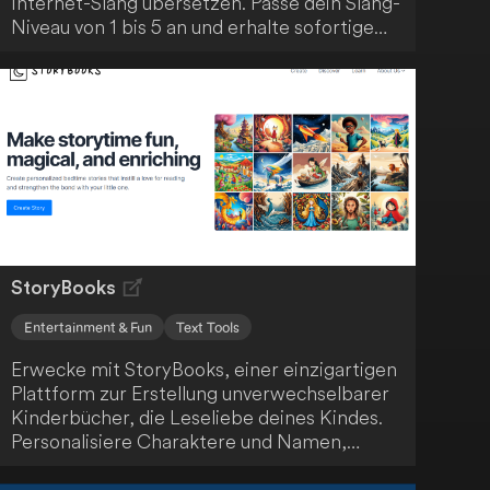
Internet-Slang übersetzen. Passe dein Slang-
Niveau von 1 bis 5 an und erhalte sofortige
Ergebnisse ohne aufwendige Recherche.
Besuche SlangThesaurus.com/translator und
verleihe deinem Text einen trendigen
Internet-Slang-Touch.
StoryBooks
Entertainment & Fun
Text Tools
Erwecke mit StoryBooks, einer einzigartigen
Plattform zur Erstellung unverwechselbarer
Kinderbücher, die Leseliebe deines Kindes.
Personalisiere Charaktere und Namen,
integriere bekannte Gesichter aus dem
Leben deines Kindes und nutze deine