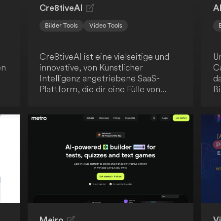
Cre8tiveAI
A
Bilder Tools
Video Tools
Cre8tiveAI ist eine vielseitige und
U
en
innovative, von Künstlicher
C
Intelligenz angetriebene SaaS-
da
Plattform, die dir eine Fülle von
Bi
kreativen Werkzeugen für Foto-,
da
Illustrations- und Video-
A
Bearbeitungsaufgaben bietet. Die
p
Plattform bietet blitzschnelle
a
el
Lösungen, wobei Aufgaben in
Zu
weniger als 10 Sekunden erledigt
d
werden. Cre8tiveAI revolutioniert
op
den kreativen Bearbeitungsprozess.
Meiro
Vi