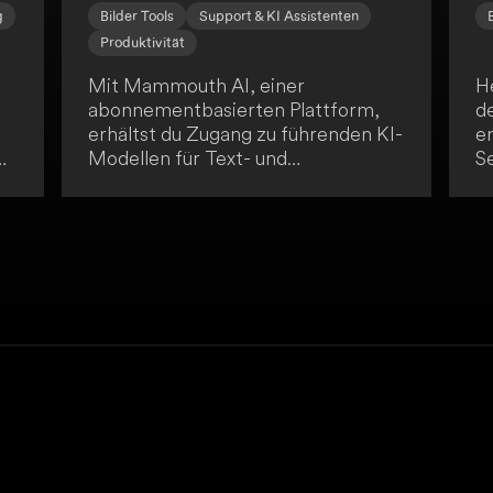
g
Bilder Tools
Support & KI Assistenten
Produktivität
Mit Mammouth AI, einer
H
abonnementbasierten Plattform,
de
erhältst du Zugang zu führenden KI-
e
on
Modellen für Text- und
Se
Bildgenerierung. Für nur 10 € pro
10
Monat umfasst sie Funktionen wie
b
One-Click-Reprompting,
z
lb
Projektassistenten und
re
mehrsprachige Unterstützung. Die
d
Plattform ist auf verschiedenen
p
Geräten zugänglich und ermöglicht
en
dir eine nahtlose Integration von KI
l
in deine unterschiedlichen
Arbeitsabläufe.