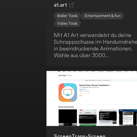
a1.art
Bilder Tools
Entertainment & Fun
Video Tools
Mit A1 Art verwandelst du deine
Schnappschüsse im Handumdreh
in beeindruckende Animationen.
Wähle aus über 3000
Anwendungen, um Einzel- und
Gruppenfotos sowie GIFs und
Videos zu animieren. Diese
innovative Plattform hebt die
Fotobearbeitung auf ein neues Lev
und lässt deine Erinnerungen
legendär werden.
ScreenTrans-Screen