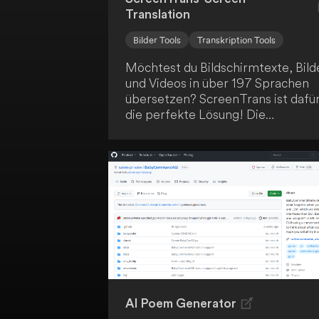
Translation
Bilder Tools
Transkription Tools
Möchtest du Bildschirmtexte, Bild
und Videos in über 197 Sprachen
übersetzen? ScreenTrans ist dafü
die perfekte Lösung! Die
Anwendung bietet dir vielseitige
Übersetzungsfeatures,
einschließlich Offline-
Übersetzungen in über 50
Sprachen. Profitiere von den
umfangreichen Möglichkeiten von
ScreenTrans!
AI Poem Generator