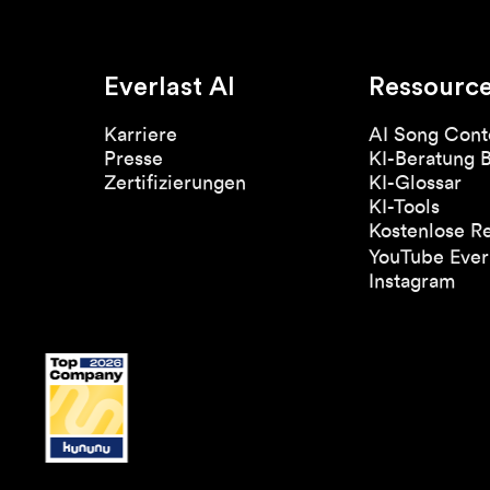
Everlast AI
Ressourc
Karriere
AI Song Cont
Presse
KI-Beratung 
Zertifizierungen
KI-Glossar
KI-Tools
Kostenlose R
YouTube Everl
Instagram