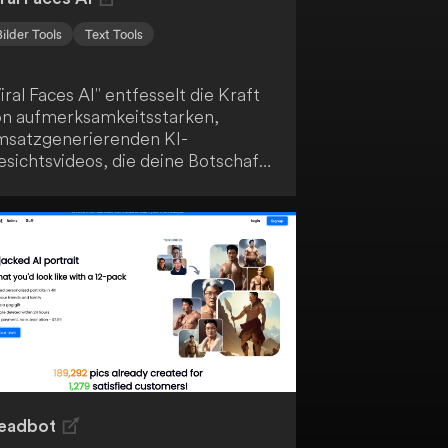
Bilder Tools
Text Tools
iral Faces AI" entfesselt die Kraft
on aufmerksamkeitsstarken,
msatzgenerierenden KI-
esichtsvideos, die deine Botschaft
ermitteln. Du kannst massiven
raffic und Verkäufe von Instagram
eels und YouTube Shorts
enerieren. Nutze die
eeindruckenden Möglichkeiten
ieser Technologie, um deine
nline-Präsenz zu steigern.
eadbot