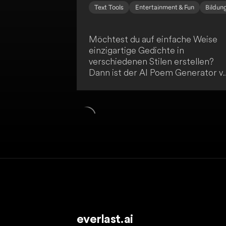
Text Tools
Entertainment & Fun
Bildun
Möchtest du auf einfache Weise
einzigartige Gedichte in
verschiedenen Stilen erstellen?
Dann ist der AI Poem Generator v
PoemGeneratorAI.com genau das
Richtige für dich! Die Plattform
nutzt fortschrittliche KI-
Technologie und generiert innerha
von 10 Sekunden Gedichte in
unterschiedlichen Längen. Mit
Funktionen wie einem
Reimwörterbuch und Möglichkeit
zur Zusammenarbeit ist sie sowoh
für angehende als auch für
professionelle Dichter ideal
geeignet.
everlast.ai