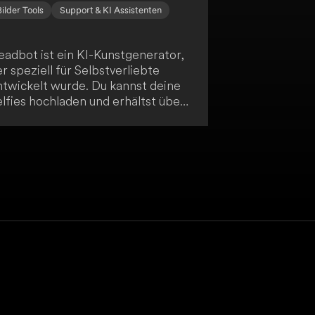
Bilder Tools
Support & KI Assistenten
eadbot ist ein KI-Kunstgenerator,
r speziell für Selbstverliebte
ntwickelt wurde. Du kannst deine
lfies hochladen und erhältst über
0 Bilder von dir selbst, die so
eeindruckend aussehen, dass du
weifeln könntest, ob sie überhaupt
al sind. So kannst du deine
igitalen Muskeln spielen und
räsentieren.