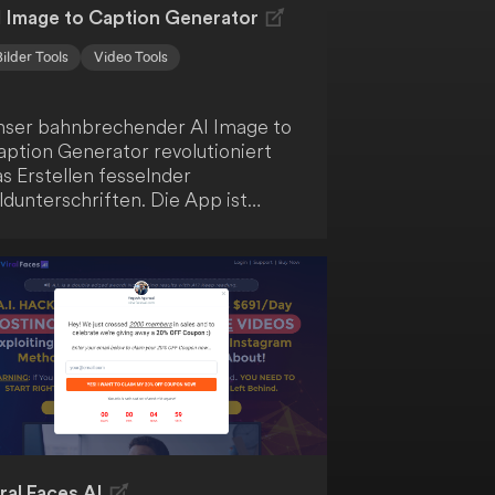
I Image to Caption Generator
Bilder Tools
Video Tools
nser bahnbrechender AI Image to
aption Generator revolutioniert
s Erstellen fesselnder
ldunterschriften. Die App ist
rauf ausgelegt, dir jeglichen
ufwand beim Formulieren
erfekter Bildunterschriften
bzunehmen. Es handelt sich um die
kunft der Bildunterschriften, die
eine atemberaubenden Fotos
timal zur Geltung bringt.
ral Faces AI