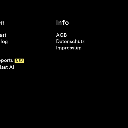
en
Info
est
AGB
Blog
Datenschutz
Impressum
eports
ast AI