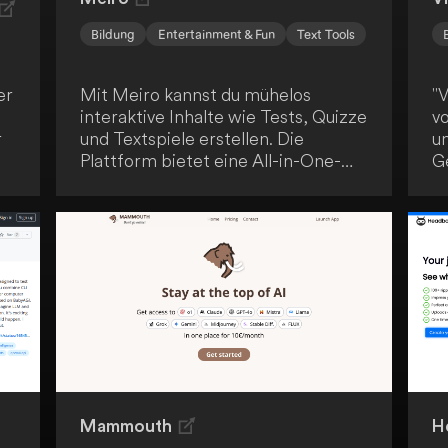
Bildung
Entertainment & Fun
Text Tools
er
Mit Meiro kannst du mühelos
"V
interaktive Inhalte wie Tests, Quizze
v
r
und Textspiele erstellen. Die
u
Plattform bietet eine All-in-One-
G
Lösung, um dein Publikum effektiv
v
einzubinden und mit wirkungsvollen
T
Inhalten anzusprechen - sowohl
R
bildend als auch unterhaltend.
g
b
d
O
Mammouth
H