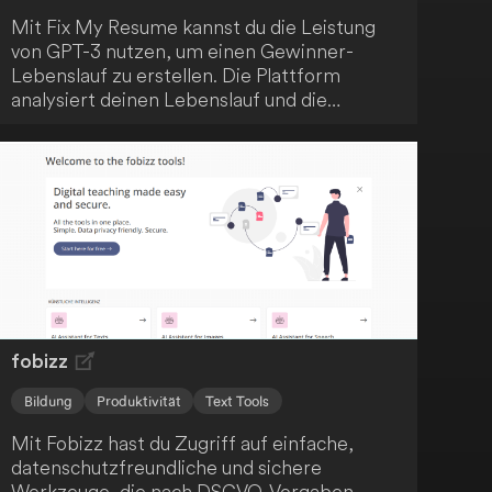
Mit Fix My Resume kannst du die Leistung
von GPT-3 nutzen, um einen Gewinner-
Lebenslauf zu erstellen. Die Plattform
analysiert deinen Lebenslauf und die
Stellenanforderungen und gibt dir
personalisierte Tipps, um deine
Erfolgsaussichten zu verbessern. Verbessere
deine Job-Suche und erreiche heute deinen
Traumjob!
fobizz
Bildung
Produktivität
Text Tools
Mit Fobizz hast du Zugriff auf einfache,
datenschutzfreundliche und sichere
Werkzeuge, die nach DSGVO-Vorgaben