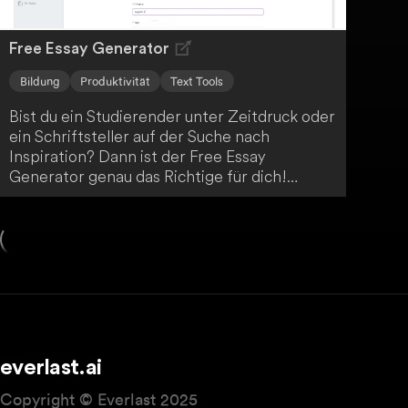
Free Essay Generator
Bildung
Produktivität
Text Tools
Bist du ein Studierender unter Zeitdruck oder
ein Schriftsteller auf der Suche nach
Inspiration? Dann ist der Free Essay
Generator genau das Richtige für dich!
Mithilfe fortschrittlicher KI-Technologie
erstellt er in Windeseile präzise und gut
strukturierte Aufsätze. So vereinfacht er den
Prozess des akademischen Schreibens
enorm.
everlast.ai
Copyright © Everlast 2025