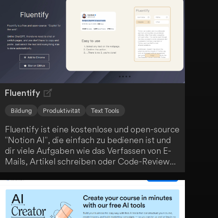
Kursübersichten und interaktives Curriculum-
Design. Profitiere von personalisierten
Lerninhalten, Echtzeit-KI-Kursleitern und
einer GPT-4-getriebenen Lernerfahrung, um
deine Ziele zu erreichen.
Fluentify
Bildung
Produktivität
Text Tools
Fluentify ist eine kostenlose und open-source
"Notion AI", die einfach zu bedienen ist und
dir viele Aufgaben wie das Verfassen von E-
Mails, Artikel schreiben oder Code-Reviews
erleichtert. Durch einfaches Wischen wird
deine Arbeit erledigt. Egal, in welcher
Situation du dich befindest, Fluentify ist ein
vielseitiges Tool, das dir den Arbeitsalltag
erleichtert.