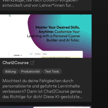
entwickelt und von Lehrer*innen für
Lehrer*innen erstellt wurden - ein
praktischer Alleskönner für den modernen
Unterricht.
Chat2Course
Bildung
Produktivität
Text Tools
Möchtest du deine Fähigkeiten durch
personalisierte und geführte Lerninhalte
verbessern? Dann ist Chat2Course genau
das Richtige für dich! Diese KI-gestützte
Lernplattform bietet dir Funktionen wie KI-
gestützte Kursentwicklung, anpassbare