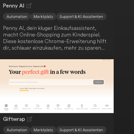
Penny AI
Automation
Marktplatz
Support & KI Assistenten
Penny AI, dein kluger Einkaufsassistent,
macht Online-Shopping zum Kinderspiel.
Diese kostenlose Chrome-Erweiterung hilft
dir, schlauer einzukaufen, mehr zu sparen
und informierte Kaufentscheidungen zu
treffen. Mit Funktionen wie Preisvergleich,
Entdeckung ähnlicher Artikel und
automatisierter Vor- und Nachteile-Analyse
optimiert Penny AI dein Online-
Einkaufserlebnis und unterstützt dich dabei,
die besten Angebote zu finden und
Überzahlungen zu vermeiden.
Giftwrap
Automation
Marktplatz
Support & KI Assistenten