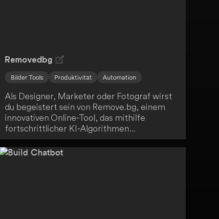
Hand.
Removedbg
Bilder Tools
Produktivität
Automation
Als Designer, Marketer oder Fotograf wirst
du begeistert sein von Remove.bg, einem
innovativen Online-Tool, das mithilfe
fortschrittlicher KI-Algorithmen
Hintergründe von Bildern mühelos entfernt.
Lade einfach deine Fotos hoch und erhalte
innerhalb von Sekunden eine Version ohne
Hintergrund. Mit benutzerfreundlichen
Funktionen und hoher Präzision optimiert
Remove.bg deinen Bildbearbeitungsprozess
und steigert deine digitale Effizienz.