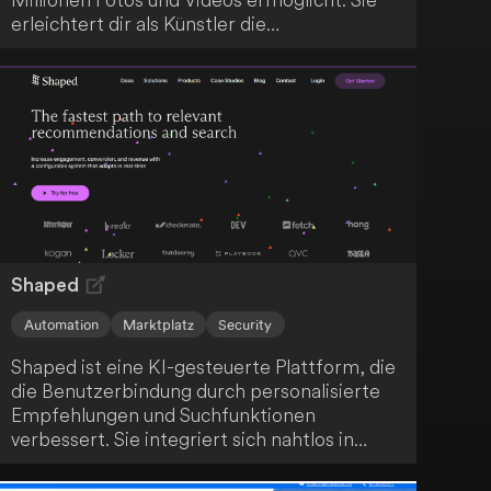
erleichtert dir als Künstler die
Monetarisierung deiner Werke, indem sie
diese mit großen Marktplätzen und Marken
verbindet und manuelle Aufgaben reduziert.
Zusätzlich bietet Wirestock einen
leistungsfähigen KI-Generator, der das
Erstellen und Monetarisieren von KI-Inhalten
in wenigen Schritten ermöglicht.
Shaped
Automation
Marktplatz
Security
Shaped ist eine KI-gesteuerte Plattform, die
die Benutzerbindung durch personalisierte
Empfehlungen und Suchfunktionen
verbessert. Sie integriert sich nahtlos in
deine bestehenden Datenquellen und nutzt
fortschrittliche Modelle, um in Echtzeit auf