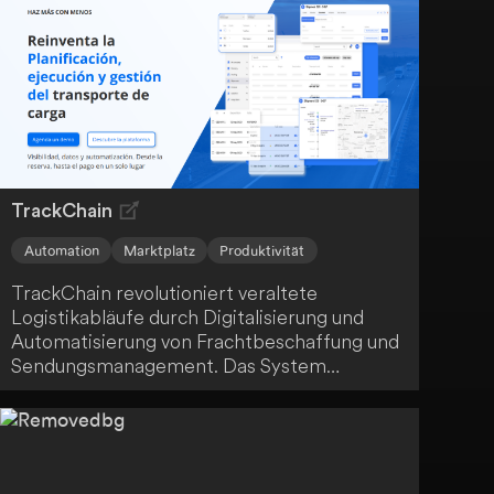
dein Benutzerverhalten zu reagieren. Die
skalierbare und sichere Infrastruktur von
Shaped gewährleistet die Einhaltung von
GDPR- und SOC2-Standards.
TrackChain
Automation
Marktplatz
Produktivität
TrackChain revolutioniert veraltete
Logistikabläufe durch Digitalisierung und
Automatisierung von Frachtbeschaffung und
Sendungsmanagement. Das System
optimiert Spediteur-Compliance,
Zahlungssysteme, Routenplanung und
Ladungsverfolgung. TrackChain bietet dir
eine integrierte Lösung für lokale und
grenzüberschreitende Logistik aus einer