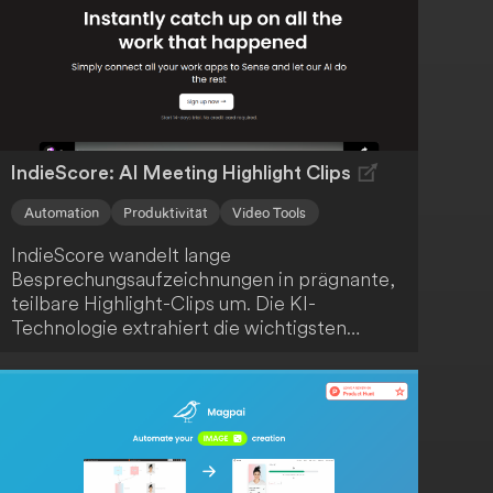
IndieScore: AI Meeting Highlight Clips
Automation
Produktivität
Video Tools
IndieScore wandelt lange
Besprechungsaufzeichnungen in prägnante,
teilbare Highlight-Clips um. Die KI-
Technologie extrahiert die wichtigsten
Momente, sodass du Zeit sparst und dein
Team oder deine Kunden nur mit den
relevantesten Informationen versorgt
werden. Profitiere von einer effizienten und
ansprechenden Kommunikation.