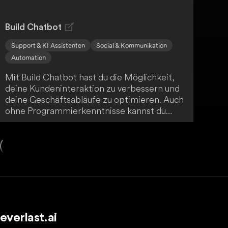
Build Chatbot
Support & KI Assistenten
Social & Kommunikation
Automation
Mit Build Chatbot hast du die Möglichkeit,
deine Kundeninteraktion zu verbessern und
deine Geschäftsabläufe zu optimieren. Auch
ohne Programmierkenntnisse kannst du
personalisierte Chatbots erstellen, die
intelligente Antworten liefern. Profitiere von
Funktionen wie kontinuierlichem Lernen,
Multimedia-Unterstützung und nahtloser
Integration in Tools wie Excel und Zapier - so
erhältst du eine umfassende Lösung zur
Automatisierung und Verbesserung deines
Kundenservice.
everlast.ai