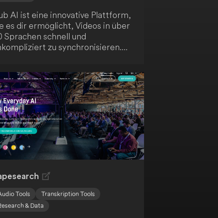
b AI ist eine innovative Plattform,
e es dir ermöglicht, Videos in über
0 Sprachen schnell und
nkompliziert zu synchronisieren.
urch den Einsatz von KI-
estütztem Voice Cloning und
bersetzung bietet sie
chwertige, lokalisierten Audio-
d Videoinhalte. Die
enutzerfreundliche Oberfläche
terstützt bis zu 10 Sprecher
eichzeitig und fördert so deine
lobale Reichweite als Content
reator.
apesearch
Audio Tools
Transkription Tools
Research & Data