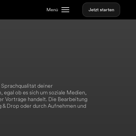
Menü
Jetzt starten
e Sprachqualität deiner
 egal ob es sich um soziale Medien,
r Vorträge handelt. Die Bearbeitung
g & Drop oder durch Aufnehmen und