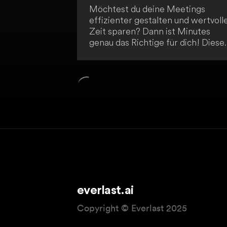
Möchtest du deine Meetings
effizienter gestalten und wertvoll
Zeit sparen? Dann ist Minutes
genau das Richtige für dich! Diese
KI-gestützte Lösung erstellt
automatisch hochwertige Protokol
deiner Meetings und verteilt sie a
die Teilnehmer. Dank der
intelligenten Funktionen kannst du
dich voll und ganz auf den Inhalt
deiner Meetings konzentrieren,
anstatt dich mit zeitaufwendigen
Notizen zu beschäftigen.
everlast.ai
Copyright © Everlast 2025