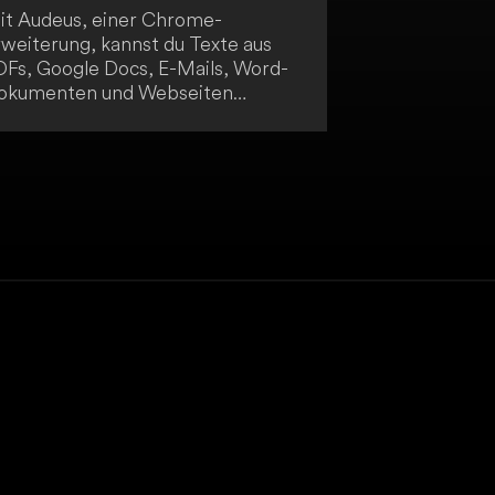
it Audeus, einer Chrome-
rweiterung, kannst du Texte aus
DFs, Google Docs, E-Mails, Word-
okumenten und Webseiten
rlesen lassen. Sie bietet dir
ebensechte Stimmen, um deine
oduktivität zu steigern und deinen
beitsfluss zu unterstützen. Diese
TS-Lösung funktioniert nahtlos in
einer gewohnten
rbeitsumgebung.