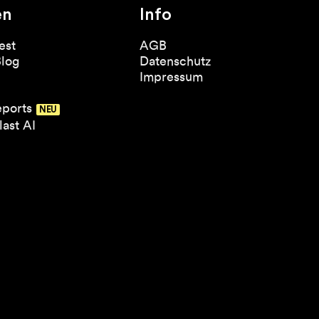
en
Info
est
AGB
Blog
Datenschutz
Impressum
eports
ast AI