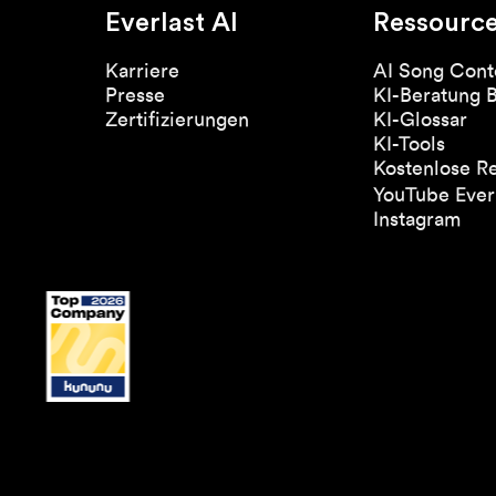
Everlast AI
Ressourc
Karriere
AI Song Cont
Presse
KI-Beratung 
Zertifizierungen
KI-Glossar
KI-Tools
Kostenlose R
YouTube Everl
Instagram