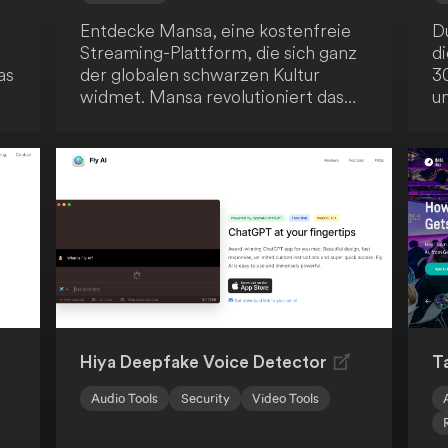
Entdecke Mansa, eine kostenfreie
Du
Streaming-Plattform, die sich ganz
di
as
der globalen schwarzen Kultur
3
widmet. Mansa revolutioniert das
u
Zuschauererlebnis, indem es echte
D
Interaktivität ins Streaming bringt.
g
Du kannst sogar ausgewählte Titel
Ü
nach deinen Vorstellungen neu
ho
gestalten - ein einzigartiges
un
Erlebnis!
b
un
en
gl
g
C
Hiya Deepfake Voice Detector
T
Audio Tools
Security
Video Tools