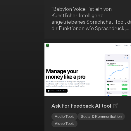
"Babylon Voice" ist ein von
Künstlicher Intelligenz
angetriebenes Sprachchat-Tool, d
dir Funktionen wie Sprachdruck,
Web3-Speicher und eine
Medienwallet bietet. Nutze deine
Stimme, um mit dem KI-System
Texte, hochgeladene Dateien und
Videos von verschiedenen
Plattformen zu diskutieren. So
erweiterst du die
Interaktionsmöglichkeiten zwisch
dir und Künstlicher Intelligenz.
Ask For Feedback AI tool
Audio Tools
Social & Kommunikation
Video Tools