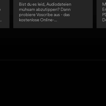
Bist du es leid, Audiodateien
M
e
mühsam abzutippen? Dann
E
probiere Voscribe aus - das
P
kostenlose Online-
D
Transkriptionstool, das
vo
le
Audiodateien innerhalb von zwei
l
n
Minuten in präzise, bearbeitbare
Pr
Transkripte umwandelt. Mit einer
Ar
Genauigkeit von 95 % und der
T
Möglichkeit, Audiodateien von bis
d
zu 10 Minuten zu verarbeiten,
A
richtet sich der Service an
Studenten, Fachleute und Content
Creator. Die benutzerfreundliche
Plattform ermöglicht einen
einfachen Upload und liefert die
Texte kostenlos.