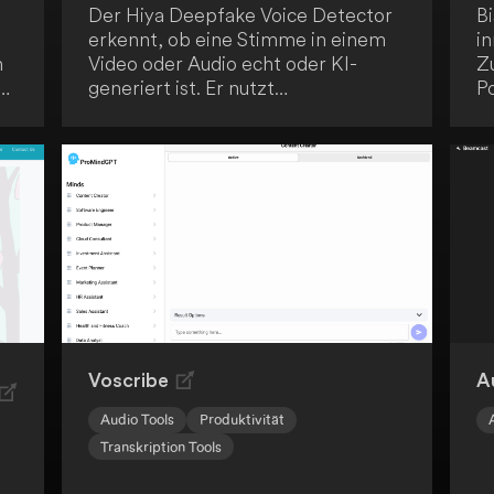
Der Hiya Deepfake Voice Detector
Bi
erkennt, ob eine Stimme in einem
i
n
Video oder Audio echt oder KI-
Zu
o,
generiert ist. Er nutzt
Po
fortschrittliche KI-Technologien,
D
um die Authentizität der gehörten
Ri
Stimme zu überprüfen. Dieses Tool
g
ist speziell für die Verwendung in
di
Chrome-Tabs konzipiert.
pr
P
n
B
S
C
M
T
Voscribe
A
En
Audio Tools
Produktivität
L
Transkription Tools