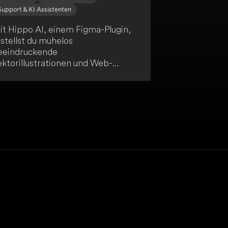
Support & KI Assistenten
it Hippo AI, einem Figma-Plugin,
stellst du mühelos
eeindruckende
ektorillustrationen und Web-
rafiken dank der Unterstützung
rch künstliche Intelligenz. Das
ol zeichnet sich durch seine
infache Bedienbarkeit aus und
etet dir 22 speziell für das Web
usgewählte Stile, ohne dass
omplexe Eingabeaufforderungen
tig sind. Darüber hinaus kannst du
t Hippo AI beliebige Bilder
ktorisieren oder mit KI-
unktionen bearbeiten.