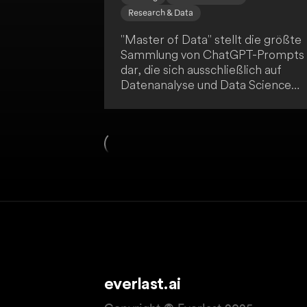
Research & Data
"Master of Data" stellt die größte
Sammlung von ChatGPT-Prompts
dar, die sich ausschließlich auf
Datenanalyse und Data Science
konzentriert. Du als Nutzer kannst
die Prompts verwenden, um
ChatGPT als Co-Pilot auf deinem
Lernweg zu integrieren. Nach de
Erfolg von ChatGPT Data &
Analytics erweitert diese Ressour
die Toolbox für angehende
Datenexperten.
everlast.ai