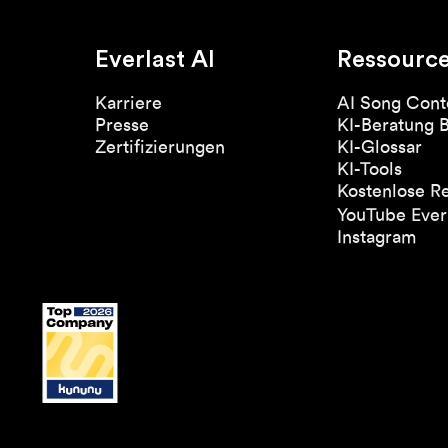
Everlast AI
Ressourc
Karriere
AI Song Cont
Presse
KI-Beratung 
Zertifizierungen
KI-Glossar
KI-Tools
Kostenlose R
YouTube Everl
Instagram