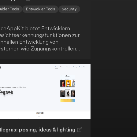
Bilder Tools
Entwickler Tools
Security
aceAppKit bietet Entwicklern
esichtserkennungsfunktionen zur
chnellen Entwicklung von
ystemen wie Zugangskontrollen
nd Anwesenheitskontrollen. Es
möglicht dir die Integration von
esichtsdetektion und -erkennung
 Sicherheits- und
berwachungslösungen. Darüber
naus unterstützt das Toolkit die
mplementierung von
örpertemperaturmesssystemen
nter Nutzung der
esichtserkennungstechnologie.
legras: posing, ideas & lighting