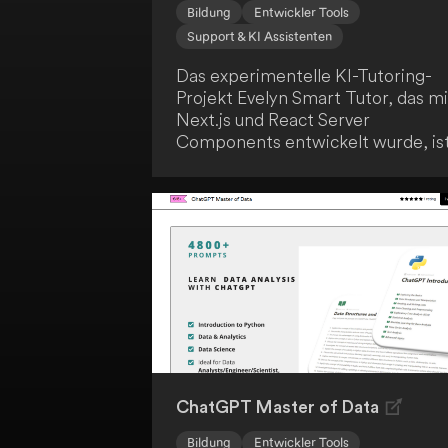
Bildung
Entwickler Tools
Support & KI Assistenten
Das experimentelle KI-Tutoring-
Projekt Evelyn Smart Tutor, das mi
Next.js und React Server
Components entwickelt wurde, is
für dich als Open-Source verfügba
Es nutzt das Vercel AI SDK 3.0 für
generative Benutzeroberflächen
und bietet interaktive Tutoring-
Funktionen. Darüber hinaus gibt e
auch eine kommerzielle Version
über everlynai.com.
ChatGPT Master of Data
Bildung
Entwickler Tools