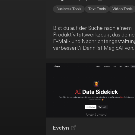
Business Tools
Text Tools
Video Tools
Bist du auf der Suche nach einem
Produktivitätswerkzeug, das deine
E-Mail- und Nachrichtengestaltun
verbessert? Dann ist MagicAI von
Spike genau das Richtige für dich!
Diese KI-gestützte Lösung
beschleunigt deine Arbeitsabläufe
und hilft dir, klare, überzeugende
Kommunikation zu erstellen.
Darüber hinaus bietet MagicAI ei
sofortige Zusammenfassung dein
langen E-Mail-Konversationen,
Nachrichten, Notizen und Dateien
Steigere deine Effizienz mit
MagicAI!
Evelyn