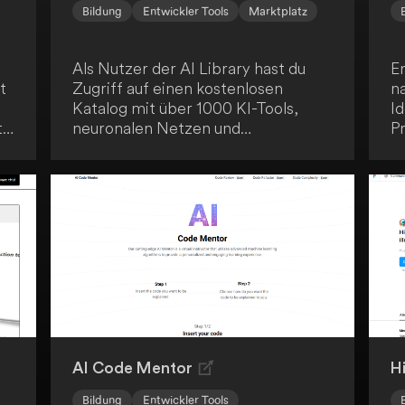
Bildung
Entwickler Tools
Marktplatz
Als Nutzer der AI Library hast du
E
t
Zugriff auf einen kostenlosen
n
Katalog mit über 1000 KI-Tools,
Id
t
neuronalen Netzen und
Pr
r.
Lernmaterialien. Diese
m
umfangreiche Ressource ermöglicht
b
es dir, Künstliche Intelligenz
S
praktisch zu erforschen und
ho
s
anzuwenden. Die Plattform dient als
pr
Bildungsportal und erleichtert dir
B
den Zugang zu fortschrittlichen AI-
T
Technologien.
S
AI Code Mentor
H
Bildung
Entwickler Tools