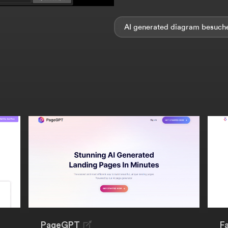
AI generated diagram
PageGPT
F