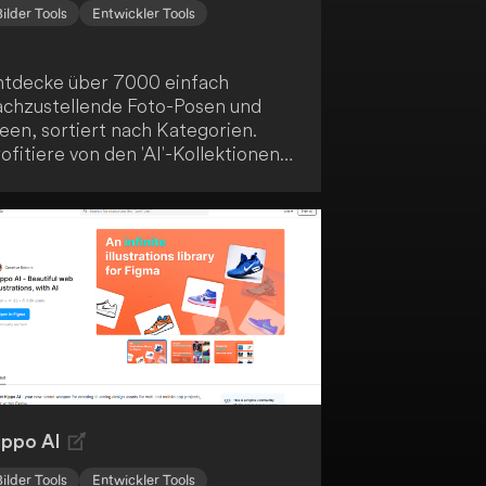
Bilder Tools
Entwickler Tools
ntdecke über 7000 einfach
achzustellende Foto-Posen und
een, sortiert nach Kategorien.
ofitiere von den 'AI'-Kollektionen
it KI-gestützten Sammlungen
eliebter Posen. Nutze erweiterte
uchfunktionen, lade eigene Inhalte
ch und organisiere sie, und
ofitiere von professionellen
eleuchtungssetups sowie einem
racker für die goldene und blaue
tunde.
ippo AI
Bilder Tools
Entwickler Tools