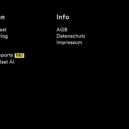
en
Info
est
AGB
Blog
Datenschutz
Impressum
eports
ast AI