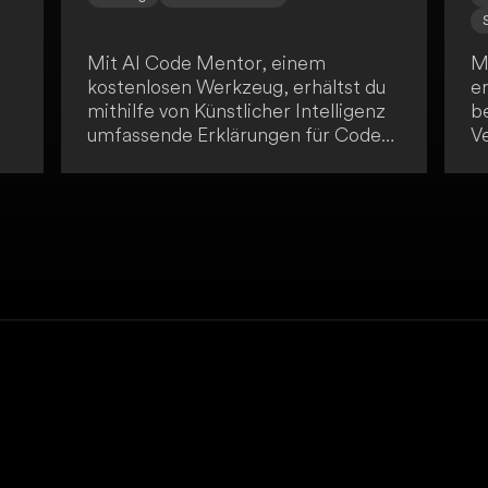
Mit AI Code Mentor, einem
M
kostenlosen Werkzeug, erhältst du
er
mithilfe von Künstlicher Intelligenz
b
umfassende Erklärungen für Code-
V
Abschnitte in verschiedenen
G
Programmiersprachen. Dabei
du
kannst du zwischen verschiedenen
To
m
Erklärungsstilen wählen. Das Tool
e
eignet sich besonders für Anfänger
bi
ce
und hilft dir beim Verständnis von
a
Programmierlogik, der
k
Verbesserung deiner
nö
Codierfähigkeiten, dem Erlernen
mi
neuer Sprachen und dem
ve
Debugging von Code.
F