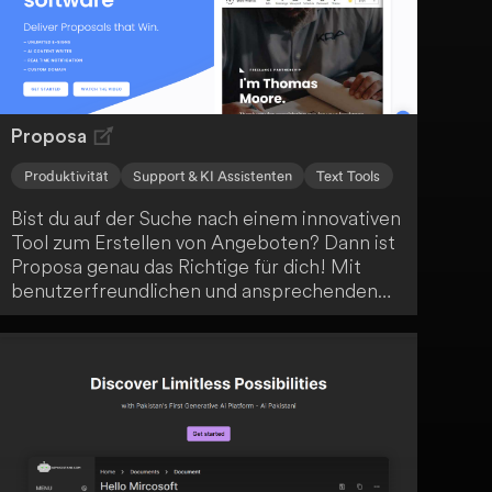
pro Woche und konzentriere dich auf das
Wesentliche.
Proposa
Produktivität
Support & KI Assistenten
Text Tools
Bist du auf der Suche nach einem innovativen
Tool zum Erstellen von Angeboten? Dann ist
Proposa genau das Richtige für dich! Mit
benutzerfreundlichen und ansprechenden
Designvorlagen sowie KI-gestützter
Texterstellung kannst du in etwa 20 Minuten
dein nächstes Angebot erstellen und
versenden. Dank unbegrenztem
Dokumentenupload und elektronischer
Unterschriftenfunktion ist Proposa die
perfekte Lösung für deine
Angebotserstellung.