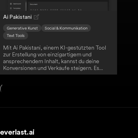
Ai Pakistani
Generative Kunst
Social & Kommunikation
Text Tools
Mit Ai Pakistani, einem KI-gestützten Tool
zur Erstellung von einzigartigem und
ansprechendem Inhalt, kannst du deine
Konversionen und Verkäufe steigern. Es
bietet über 50 sofort einsatzbereite
Vorlagen, die den Content-
Erstellungsprozess vereinfachen und
hochwertige Ergebnisse liefern. Nutze die
fortschrittliche KI-Technologie, um schnell
einzigartige Inhalte zu generieren, wähle aus
verschiedenen Vorlagen für unterschiedliche
Zwecke und profitiere von vereinfachten
Preismodellen.
everlast.ai