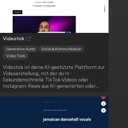
Videotok
Generative Kunst
Social & Kommunikation
Video Tools
Videotok ist deine KI-gestützte Plattform zur
Videoerstellung, mit der du in
Sekundenschnelle TikTok-Videos oder
Instagram-Reels aus KI-generierten oder
realen Bildern erstellen kannst, ohne
professionelle Bearbeitungsfähigkeiten zu
benötigen. Die Nutzung dieser
benutzerfreundlichen Plattform ist einfach
und intuitiv.