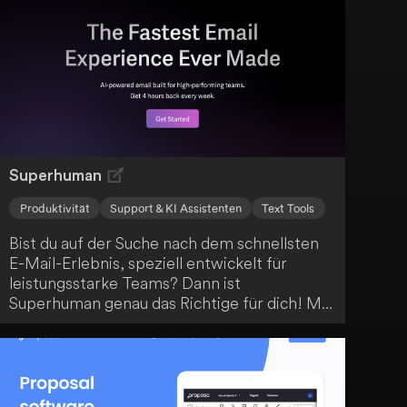
Flexibilität, Texte sowohl am Ende als auch in
der Mitte mit Hilfe der KI zu ergänzen.
Superhuman
Produktivität
Support & KI Assistenten
Text Tools
Bist du auf der Suche nach dem schnellsten
E-Mail-Erlebnis, speziell entwickelt für
leistungsstarke Teams? Dann ist
Superhuman genau das Richtige für dich! Mit
fortschrittlichen Funktionen wie KI-
gestütztem Schreiben, Zusammenfassungen
und geteilten Posteingängen kannst du die E-
Mail-Bearbeitung enorm beschleunigen.
Profitiere von bis zu 4 Stunden Zeitersparnis