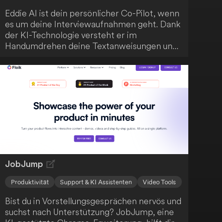
Eddie AI ist dein persönlicher Co-Pilot, wenn
es um deine Interviewaufnahmen geht. Dank
der KI-Technologie versteht er im
Handumdrehen deine Textanweisungen und
kann deine Aufnahmen blitzschnell
bearbeiten. Du kannst stärkere Hooks
anfordern, deine Schnitte prägnanter
gestalten und nahtlos mit Eddie iterieren.
Anschließend exportierst du die Ergebnisse
ganz einfach als MP4 oder arbeitest sie in
Adobe, DaVinci Resolve und FCP weiter aus.
JobJump
Produktivität
Support & KI Assistenten
Video Tools
Bist du in Vorstellungsgesprächen nervös und
suchst nach Unterstützung? JobJump, eine