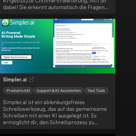
KI-gestützte Chrome-Erweiterung, hilft dir
dabei! Sie erkennt automatisch die Fragen
und bietet dir prägnante, zielgerichtete
Antwortvorschläge basierend auf deinem
Lebenslauf. Mit dieser innovativen Lösung
wirst du sicher den gewünschten Job an
Land ziehen.
Simpler.ai
Produktivität
Support & KI Assistenten
Text Tools
Simpler.ai ist ein ablenkungsfreies
Schreibwerkzeug, das auf das gemeinsame
Schreiben mit einer KI ausgelegt ist. Es
ermöglicht dir, den Schreibprozess zu
steuern, indem du entscheidest, wann die KI
deinen Text fortführen soll. Nutze die