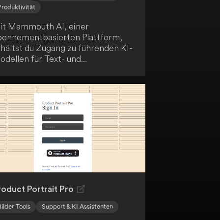
Produktivität
it Mammouth AI, einer
bonnementbasierten Plattform,
rhältst du Zugang zu führenden KI-
odellen für Text- und
ldgenerierung. Für nur 10 € pro
onat umfasst sie Funktionen wie
ne-Click-Reprompting,
rojektassistenten und
ehrsprachige Unterstützung. Die
lattform ist auf verschiedenen
eräten zugänglich und ermöglicht
r eine nahtlose Integration von KI
 deine unterschiedlichen
rbeitsabläufe.
roduct Portrait Pro
Bilder Tools
Support & KI Assistenten