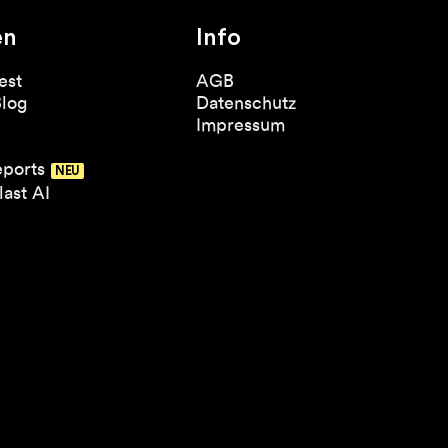
en
Info
est
AGB
Blog
Datenschutz
Impressum
eports
ast AI