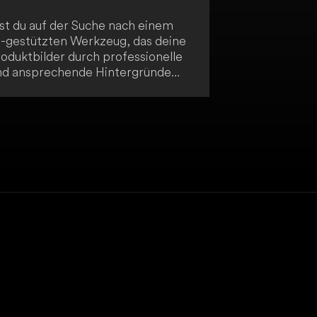
ist du auf der Suche nach einem
I-gestützten Werkzeug, das deine
roduktbilder durch professionelle
nd ansprechende Hintergründe
ufwertet? Dann ist Product
rtrait Pro genau das Richtige für
ch! Es eignet sich hervorragend
ür E-Commerce-Unternehmen,
erbetreibende und Content-
steller in sozialen Medien.
rzielen Sie beeindruckende
rgebnisse und steigern Sie Ihren
line-Auftritt.