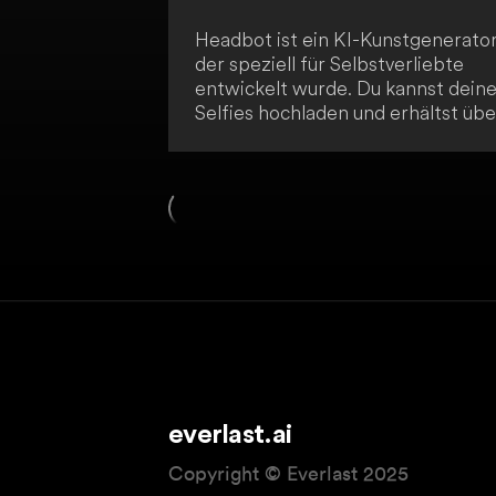
Headbot ist ein KI-Kunstgenerator
der speziell für Selbstverliebte
entwickelt wurde. Du kannst dein
Selfies hochladen und erhältst übe
100 Bilder von dir selbst, die so
beeindruckend aussehen, dass du
zweifeln könntest, ob sie überhau
real sind. So kannst du deine
digitalen Muskeln spielen und
präsentieren.
everlast.ai
Copyright © Everlast 2025