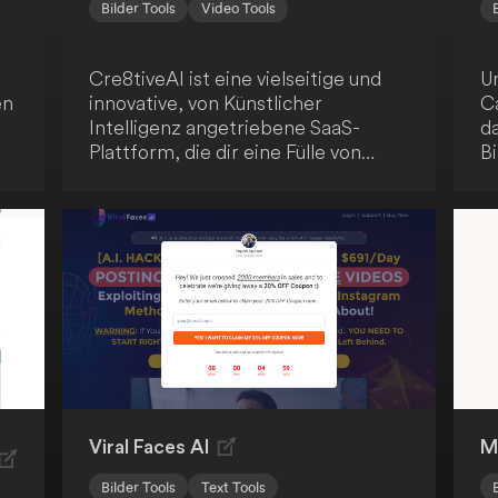
Bilder Tools
Video Tools
Cre8tiveAI ist eine vielseitige und
U
en
innovative, von Künstlicher
C
Intelligenz angetriebene SaaS-
da
Plattform, die dir eine Fülle von
Bi
kreativen Werkzeugen für Foto-,
da
Illustrations- und Video-
A
Bearbeitungsaufgaben bietet. Die
p
Plattform bietet blitzschnelle
a
el
Lösungen, wobei Aufgaben in
Zu
weniger als 10 Sekunden erledigt
d
werden. Cre8tiveAI revolutioniert
op
den kreativen Bearbeitungsprozess.
Viral Faces AI
M
Bilder Tools
Text Tools