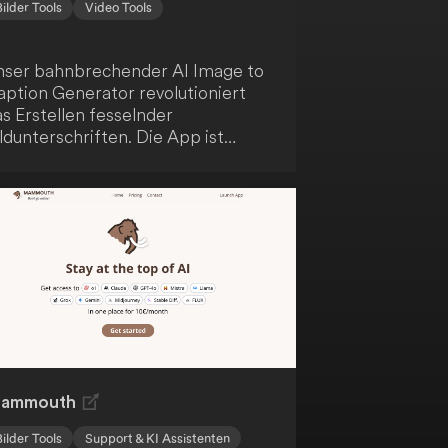
Bilder Tools
Video Tools
nser bahnbrechender AI Image to
aption Generator revolutioniert
s Erstellen fesselnder
ldunterschriften. Die App ist
rauf ausgelegt, dir jeglichen
ufwand beim Formulieren
erfekter Bildunterschriften
bzunehmen. Es handelt sich um die
kunft der Bildunterschriften, die
eine atemberaubenden Fotos
timal zur Geltung bringt.
ammouth
Bilder Tools
Support & KI Assistenten