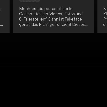
,
Möchtest du personalisierte
B
Gesichtstausch-Videos, Fotos und
K
e
GIFs erstellen? Dann ist Fakeface
P
r
genau das Richtige für dich! Dieses
u
durch KI angetriebene Online-Tool
a
ist einfach und schnell in der
Po
pt
Bedienung und überzeugt durch
di
erstklassige Qualität. Nutze
f
Fakeface, um deine kreativen Ideen
W
auf innovative Weise zum Ausdruck
Er
zu bringen.
E
E
On