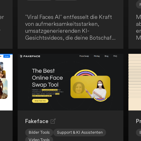
er
"Viral Faces AI" entfesselt die Kraft
M
von aufmerksamkeitsstarken,
a
r
umsatzgenerierenden KI-
e
Gesichtsvideos, die deine Botschaft
M
vermitteln. Du kannst massiven
Bi
Traffic und Verkäufe von Instagram
M
Reels und YouTube Shorts
O
generieren. Nutze die
P
beeindruckenden Möglichkeiten
m
dieser Technologie, um deine
P
Online-Präsenz zu steigern.
G
di
in
A
Fakeface
P
Bilder Tools
Support & KI Assistenten
Video Tools