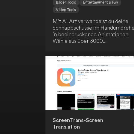
Bilder Tools
Entertainment & Fun
Video Tools
Mit A1 Art verwandelst du deine
Schnappschüsse im Handumdreh
in beeindruckende Animationen.
Wähle aus über 3000
Anwendungen, um Einzel- und
Gruppenfotos sowie GIFs und
Videos zu animieren. Diese
innovative Plattform hebt die
Fotobearbeitung auf ein neues Lev
und lässt deine Erinnerungen
legendär werden.
ScreenTrans-Screen
Translation