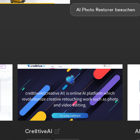
AI Photo Restorer
Cre8tiveAI
A