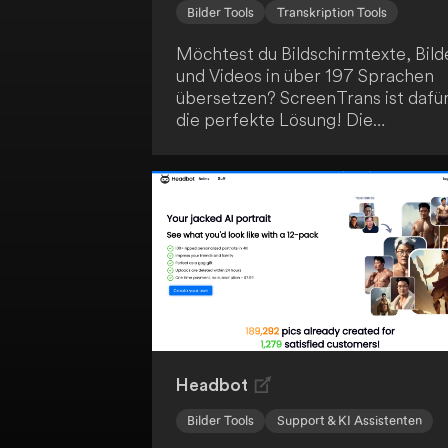
Bilder Tools
Transkription Tools
Möchtest du Bildschirmtexte, Bild
und Videos in über 197 Sprachen
übersetzen? ScreenTrans ist dafü
die perfekte Lösung! Die
Anwendung bietet dir vielseitige
Übersetzungsfeatures,
einschließlich Offline-
Übersetzungen in über 50
Sprachen. Profitiere von den
umfangreichen Möglichkeiten von
ScreenTrans!
Headbot
Bilder Tools
Support & KI Assistenten