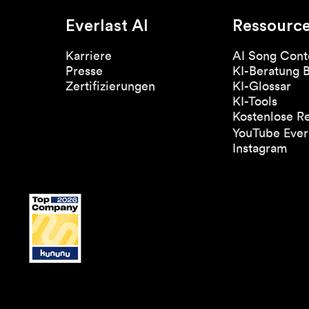
Everlast AI
Ressourc
Karriere
AI Song Cont
Presse
KI-Beratung 
Zertifizierungen
KI-Glossar
KI-Tools
Kostenlose R
YouTube Everl
Instagram