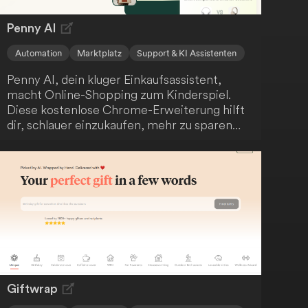
Penny AI
Automation
Marktplatz
Support & KI Assistenten
Penny AI, dein kluger Einkaufsassistent,
macht Online-Shopping zum Kinderspiel.
Diese kostenlose Chrome-Erweiterung hilft
dir, schlauer einzukaufen, mehr zu sparen
und informierte Kaufentscheidungen zu
treffen. Mit Funktionen wie Preisvergleich,
Entdeckung ähnlicher Artikel und
automatisierter Vor- und Nachteile-Analyse
optimiert Penny AI dein Online-
Einkaufserlebnis und unterstützt dich dabei,
die besten Angebote zu finden und
Überzahlungen zu vermeiden.
Giftwrap