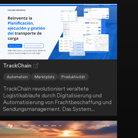
fortschrittliche Modelle, um in Echtzeit auf
dein Benutzerverhalten zu reagieren. Die
skalierbare und sichere Infrastruktur von
Shaped gewährleistet die Einhaltung von
GDPR- und SOC2-Standards.
TrackChain
Automation
Marktplatz
Produktivität
TrackChain revolutioniert veraltete
Logistikabläufe durch Digitalisierung und
Automatisierung von Frachtbeschaffung und
Sendungsmanagement. Das System
optimiert Spediteur-Compliance,
Zahlungssysteme, Routenplanung und
Ladungsverfolgung. TrackChain bietet dir
eine integrierte Lösung für lokale und