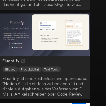
das Richtige für dich! Diese KI-gestützte
Lernplattform bietet dir Funktionen wie KI-
gestützte Kursentwicklung, anpassbare
Kursübersichten und interaktives Curriculum-
Design. Profitiere von personalisierten
Lerninhalten, Echtzeit-KI-Kursleitern und
einer GPT-4-getriebenen Lernerfahrung, um
deine Ziele zu erreichen.
Fluentify
Bildung
Produktivität
Text Tools
Fluentify ist eine kostenlose und open-source
"Notion AI", die einfach zu bedienen ist und
dir viele Aufgaben wie das Verfassen von E-
Mails, Artikel schreiben oder Code-Reviews
erleichtert. Durch einfaches Wischen wird
deine Arbeit erledigt. Egal, in welcher