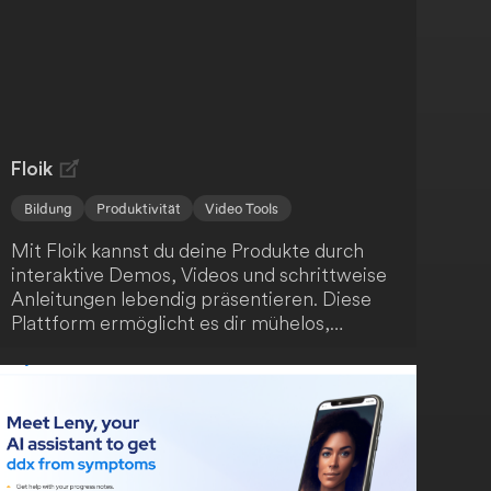
werden. Profitiere von einer effizienten und
ansprechenden Kommunikation.
Floik
Bildung
Produktivität
Video Tools
Mit Floik kannst du deine Produkte durch
interaktive Demos, Videos und schrittweise
Anleitungen lebendig präsentieren. Diese
Plattform ermöglicht es dir mühelos,
ansprechende Produktinhalte zu erstellen -
auch wenn sich dein Produkt schnell
weiterentwickelt. Fördere das Verständnis
deiner Nutzer, steigere die
Kundenzufriedenheit und unterstütze die
Produktnutzung.