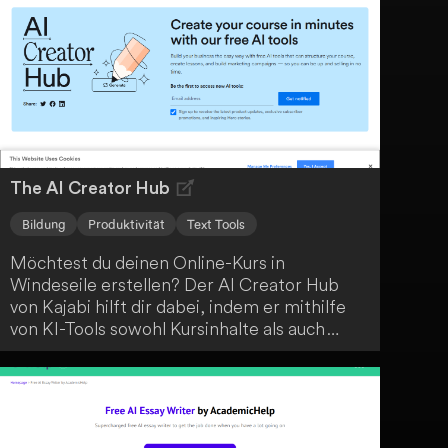
Situation du dich befindest, Fluentify ist ein
vielseitiges Tool, das dir den Arbeitsalltag
erleichtert.
The AI Creator Hub
Bildung
Produktivität
Text Tools
Möchtest du deinen Online-Kurs in
Windeseile erstellen? Der AI Creator Hub
von Kajabi hilft dir dabei, indem er mithilfe
von KI-Tools sowohl Kursinhalte als auch
Marketingmaterialien automatisch generiert.
Bring einfach deine Ideen mit und lass dich
vom AI Creator Hub unterstützen.