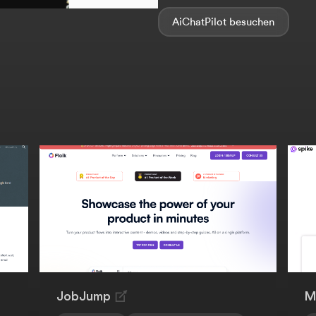
AiChatPilot
JobJump
M