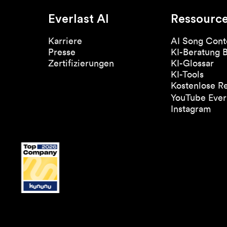
Everlast AI
Ressourc
Karriere
AI Song Cont
Presse
KI-Beratung 
Zertifizierungen
KI-Glossar
KI-Tools
Kostenlose R
YouTube Everl
Instagram