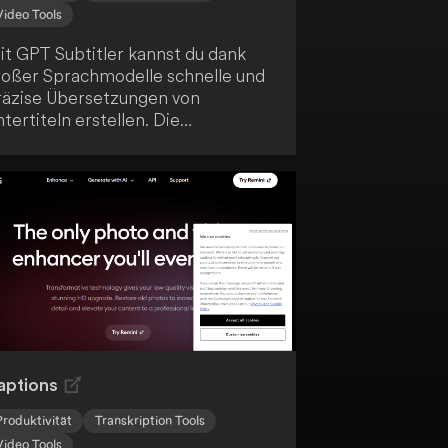
Video Tools
it GPT Subtitler kannst du dank
roßer Sprachmodelle schnelle und
räzise Übersetzungen von
tertiteln erstellen. Die
ebanwendung ermöglicht dir,
ntertitel zu übersetzen oder
deos zu globalisieren. So
ptimierst du deinen Arbeitsablauf
rch Effizienz und Genauigkeit.
aptions
Produktivität
Transkription Tools
Video Tools