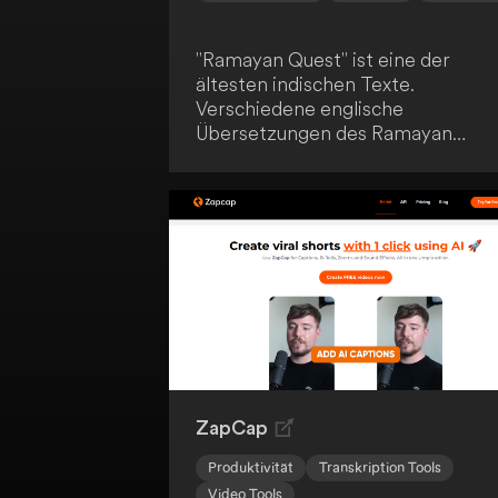
"Ramayan Quest" ist eine der
ältesten indischen Texte.
Verschiedene englische
Übersetzungen des Ramayan
wurden verwendet und mit
generativen KI-Fähigkeiten
erweitert. Dies ermöglicht eine
innovative und moderne
Interpretation des klassischen
Textes.
ZapCap
Produktivität
Transkription Tools
Video Tools