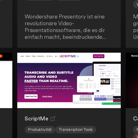
Wondershare Presentory ist eine
M
revolutionäre Video-
g
Präsentationssoftware, die es dir
p
einfach macht, beeindruckende
Un
virtuelle Präsentationen zu erstellen.
W
Dank leistungsstarker KI-Funktionen
U
bringst du deine Botschaft sicher
Vi
bei deinem Publikum an.
o
du
ScriptMe
C
Produktivität
Transkription Tools