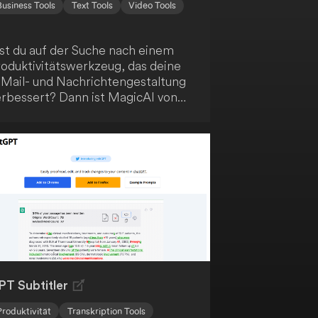
Business Tools
Text Tools
Video Tools
ist du auf der Suche nach einem
roduktivitätswerkzeug, das deine
-Mail- und Nachrichtengestaltung
erbessert? Dann ist MagicAI von
ike genau das Richtige für dich!
iese KI-gestützte Lösung
eschleunigt deine Arbeitsabläufe
d hilft dir, klare, überzeugende
ommunikation zu erstellen.
arüber hinaus bietet MagicAI eine
ofortige Zusammenfassung deiner
angen E-Mail-Konversationen,
achrichten, Notizen und Dateien.
eigere deine Effizienz mit
agicAI!
PT Subtitler
Produktivität
Transkription Tools