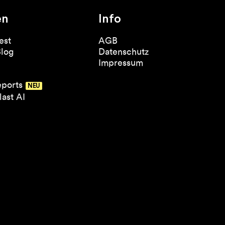
en
Info
est
AGB
Blog
Datenschutz
Impressum
eports
ast AI