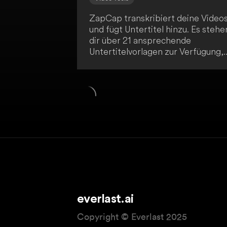
ZapCap transkribiert deine Video
und fügt Untertitel hinzu. Es stehe
dir über 21 ansprechende
Untertitelvorlagen zur Verfügung,
um deine Videos attraktiver zu
gestalten. Die Anwendung
verbessert die
Benutzerfreundlichkeit und das
Engagement deiner Zuschauer.
everlast.ai
Copyright © Everlast 2025