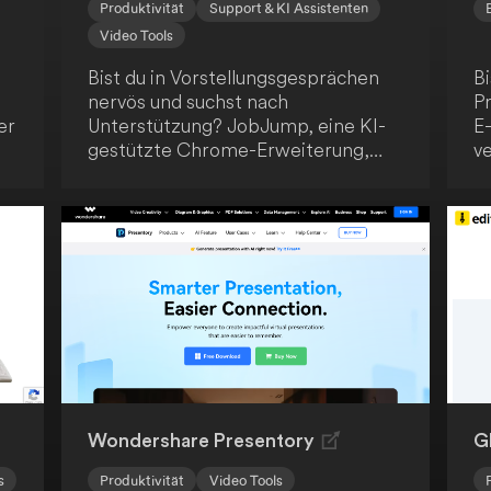
Produktivität
Support & KI Assistenten
Video Tools
Bist du in Vorstellungsgesprächen
B
nervös und suchst nach
P
er
Unterstützung? JobJump, eine KI-
E
gestützte Chrome-Erweiterung,
v
hilft dir dabei! Sie erkennt
Sp
automatisch die Fragen und bietet
D
n.
dir prägnante, zielgerichtete
b
Antwortvorschläge basierend auf
un
deinem Lebenslauf. Mit dieser
K
innovativen Lösung wirst du sicher
D
den gewünschten Job an Land
s
z
ziehen.
l
 in
N
St
M
Wondershare Presentory
G
s
Produktivität
Video Tools