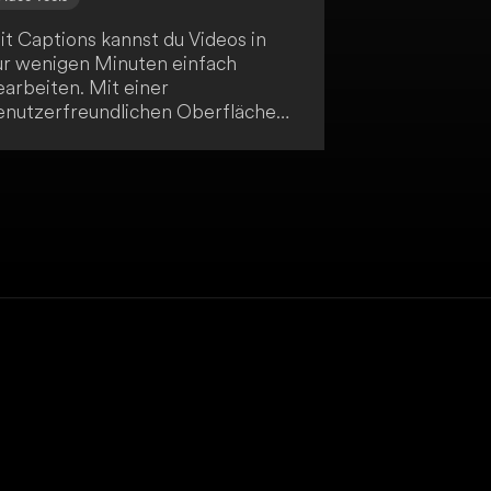
it Captions kannst du Videos in
ur wenigen Minuten einfach
earbeiten. Mit einer
enutzerfreundlichen Oberfläche
annst du deine Videos anpassen,
orrigieren und übersetzen. So
aximierst du die Reichweite deiner
nhalte mit minimalem Aufwand.