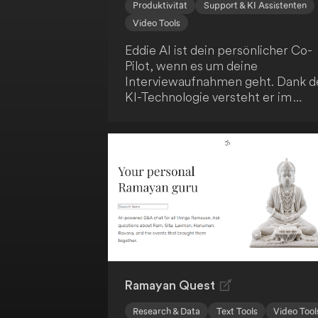
Produktivität
Support & KI Assistenten
Video Tools
Eddie AI ist dein persönlicher Co-
Pilot, wenn es um deine
Interviewaufnahmen geht. Dank d
KI-Technologie versteht er im
Handumdrehen deine
Textanweisungen und kann deine
Aufnahmen blitzschnell bearbeite
Du kannst stärkere Hooks
anfordern, deine Schnitte
prägnanter gestalten und nahtlos
mit Eddie iterieren. Anschließend
exportierst du die Ergebnisse gan
einfach als MP4 oder arbeitest sie
Adobe, DaVinci Resolve und FCP
weiter aus.
Ramayan Quest
Research & Data
Text Tools
Video Tool