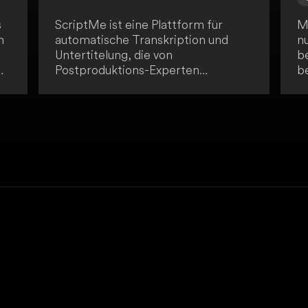
s
ScriptMe ist eine Plattform für
M
n
automatische Transkription und
n
Untertitelung, die von
b
Postproduktions-Experten
b
entwickelt wurde. Sie ist für die
k
Arbeit mit Avid Media Composer
k
und anderen Tools konzipiert.
m
I