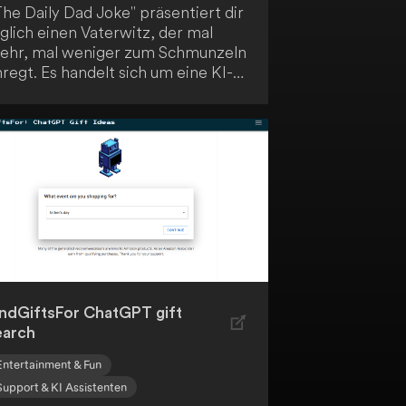
he Daily Dad Joke" präsentiert dir
glich einen Vaterwitz, der mal
ehr, mal weniger zum Schmunzeln
regt. Es handelt sich um eine KI-
enerierte Sammlung von Frage-
ntwort-Witzen, die das klassische
Dad-Joke"-Format nachahmen. Die
nstliche Intelligenz imitiert dabei
nen Vater, um dir jeden Tag aufs
eue humorvolle Momente zu
eieren.
indGiftsFor ChatGPT gift
earch
Entertainment & Fun
Support & KI Assistenten