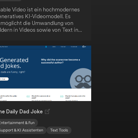
table Video ist ein hochmodernes
eneratives KI-Videomodell. Es
rmöglicht die Umwandlung von
ldern in Videos sowie von Text in
ideos und erweitert damit die
öglichkeiten der KI-gesteuerten
haltsproduktion. Dieses Tool
etet innovative Ansätze für
reative Anwendungen.
he Daily Dad Joke
Entertainment & Fun
Support & KI Assistenten
Text Tools