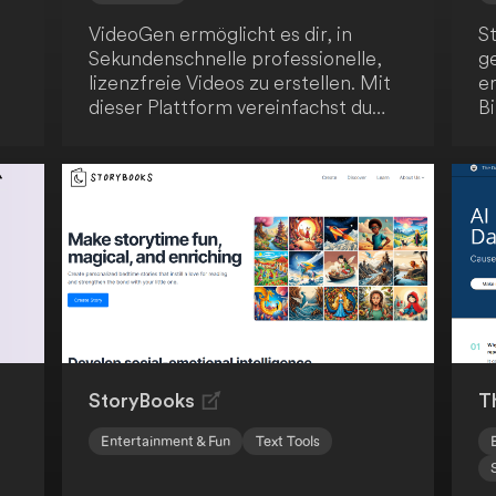
VideoGen ermöglicht es dir, in
S
Sekundenschnelle professionelle,
g
lizenzfreie Videos zu erstellen. Mit
e
dieser Plattform vereinfachst du
Bi
y
den Videoerstellungsprozess, der
V
t.
normalerweise zeitaufwendig und
M
en
kostspielig ist. Mit nur wenigen
In
Klicks kannst du beeindruckende
bi
ng
Videos kreieren.
k
ge
ür
StoryBooks
T
Entertainment & Fun
Text Tools