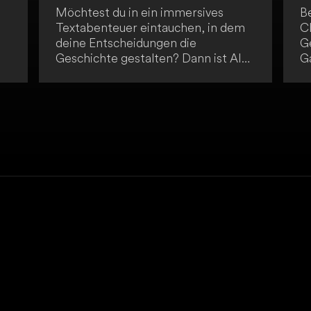
Möchtest du in ein immersives
Be
Textabenteuer eintauchen, in dem
C
deine Entscheidungen die
G
Geschichte gestalten? Dann ist AI
G
Game Master genau das Richtige
p
für dich! Erlebe einzigartiges, KI-
F
gesteuertes Gameplay und kreiere
deine ganz eigene epische
Erzählung. Tauche ein in eine Welt
es
voller Abenteuer und Möglichkeiten.