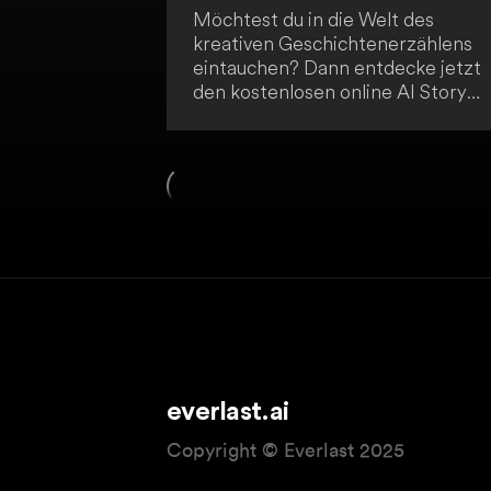
Möchtest du in die Welt des
kreativen Geschichtenerzählens
eintauchen? Dann entdecke jetzt
den kostenlosen online AI Story
Generator! Lass dich von neuen
Erzählungen inspirieren und
erkunde verschiedene Genres mit
anpassbaren Optionen. Nutze die
AI-generierten Geschichten als
Inspirationsquelle für dein kreativ
Schreiben, zur Unterhaltung oder
für Bildungszwecke.
everlast.ai
Copyright © Everlast 2025