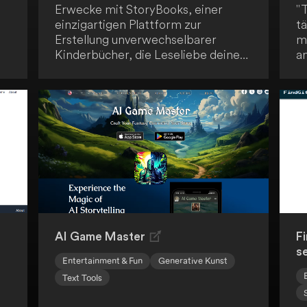
Erwecke mit StoryBooks, einer
"T
einzigartigen Plattform zur
tä
Erstellung unverwechselbarer
m
Kinderbücher, die Leseliebe deines
an
Kindes. Personalisiere Charaktere
g
und Namen, integriere bekannte
A
Gesichter aus dem Leben deines
"
nd
Kindes und nutze deine Kreativität,
Kü
um Bildungs- und
ei
Moralvorstellungen zu vermitteln.
N
Entdecke von der StoryBooks-
kr
Community empfohlene
Geschichten und erkunde das
Geschichtenerzählen in
verschiedenen Sprachen.
AI Game Master
F
s
Entertainment & Fun
Generative Kunst
Text Tools