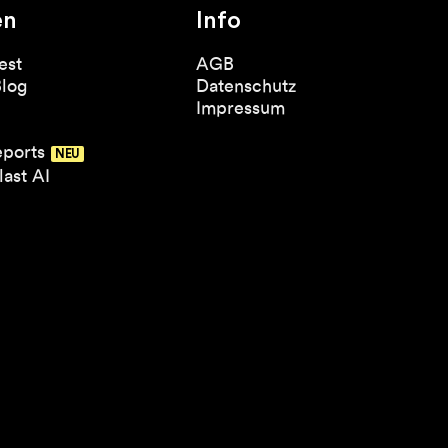
en
Info
est
AGB
Blog
Datenschutz
Impressum
eports
ast AI