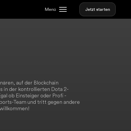
Menü
Jetzt starten
nären, auf der Blockchain
 in der kontrollierten Dota 2-
l ob Einsteiger oder Profi -
ports-Team und tritt gegen andere
h willkommen!