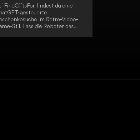
i FindGiftsFor findest du eine
hatGPT-gesteuerte
eschenkesuche im Retro-Video-
ame-Stil. Lass die Roboter das
erfekte Geschenk für deine
reunde und Familie finden.