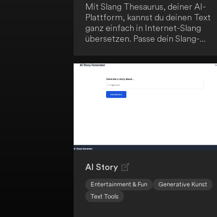
Mit Slang Thesaurus, deiner AI-
Plattform, kannst du deinen Text
ganz einfach in Internet-Slang
übersetzen. Passe dein Slang-
Niveau von 1 bis 5 an und erhalte
sofortige Ergebnisse ohne
aufwendige Recherche. Besuche
SlangThesaurus.com/translator u
verleihe deinem Text einen
trendigen Internet-Slang-Touch.
AI Story
Entertainment & Fun
Generative Kunst
Text Tools