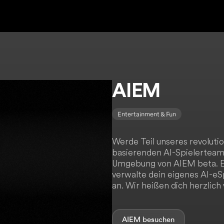
AIEM
Entertainment & Fun
Werde Teil unseres revolutio
basierenden AI-Spielerteams
Umgebung von AIEM beta. Ega
verwalte dein eigenes AI-eS
an. Wir heißen dich herzlic
AIEM