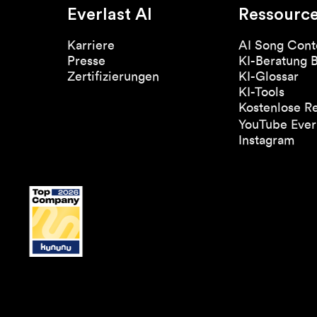
Everlast AI
Ressourc
Karriere
AI Song Cont
Presse
KI-Beratung 
Zertifizierungen
KI-Glossar
KI-Tools
Kostenlose R
YouTube Everl
Instagram