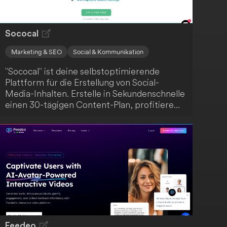
Sococal
Marketing & SEO
Social & Kommunikation
"Sococal" ist deine selbstoptimierende
Plattform für die Erstellung von Social-
Media-Inhalten. Erstelle in Sekundenschnelle
einen 30-tägigen Content-Plan, profitiere
von mehrsprachiger Eingabe und Ausgabe
sowie Integrationen mit Facebook und
Shopify. Dank vorgefertigter
Bildunterschriften, Visuals und Hashtags
kannst du selbstbewusst und regelmäßig
posten und dich auf das Wachstum deines
Unternehmens konzentrieren.
Feedeo