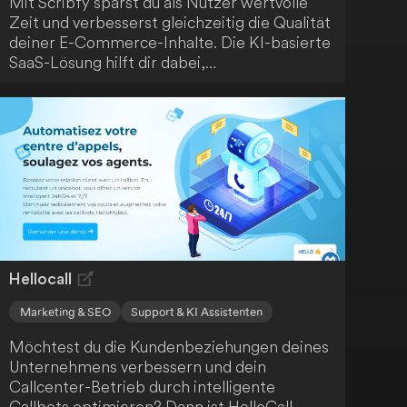
Mit Scribfy sparst du als Nutzer wertvolle
Zeit und verbesserst gleichzeitig die Qualität
deiner E-Commerce-Inhalte. Die KI-basierte
SaaS-Lösung hilft dir dabei,
Produktbeschreibungen, Blogartikel und
Werbetexte zu generieren - ganz ohne
großen Aufwand.
Hellocall
Marketing & SEO
Support & KI Assistenten
Möchtest du die Kundenbeziehungen deines
Unternehmens verbessern und dein
Callcenter-Betrieb durch intelligente
Callbots optimieren? Dann ist HelloCall