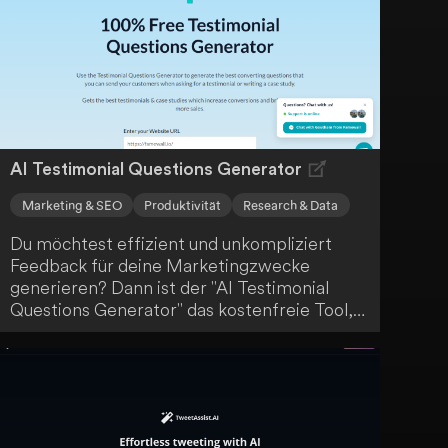
verändert, sondern mit dem CreatorKit
Diffusion Model erstellt.
AI Testimonial Questions Generator
Marketing & SEO
Produktivität
Research & Data
Du möchtest effizient und unkompliziert
Feedback für deine Marketingzwecke
generieren? Dann ist der "AI Testimonial
Questions Generator" das kostenfreie Tool,
das du brauchst. Ohne Anmeldung kannst du
damit automatisiert Testimonial-Fragen
erstellen, um aussagekräftige
Kundenreferenzen zu sammeln. Mit diesem
benutzerfreundlichen Instrument können
Unternehmen wie deines einfach und