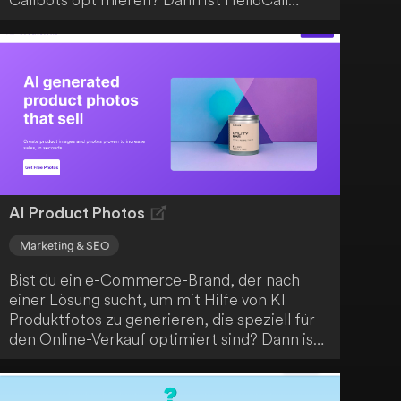
genau das leistungsstarke Werkzeug, das du
brauchst. Mit HelloCall kannst du die
Fähigkeiten von Sprachbots nutzen, um
deinen Kunden rund um die Uhr einen
intelligenten und automatisierten
Kundenservice zu bieten. Eine effektive
Lösung für eine kontinuierliche und
automatisierte Kundenbetreuung.
AI Product Photos
Marketing & SEO
Bist du ein e-Commerce-Brand, der nach
einer Lösung sucht, um mit Hilfe von KI
Produktfotos zu generieren, die speziell für
den Online-Verkauf optimiert sind? Dann ist
AI-Product Photos genau das Richtige für
dich. Im Gegensatz zu anderen KI-Modellen
werden die Produktbilder hier nicht