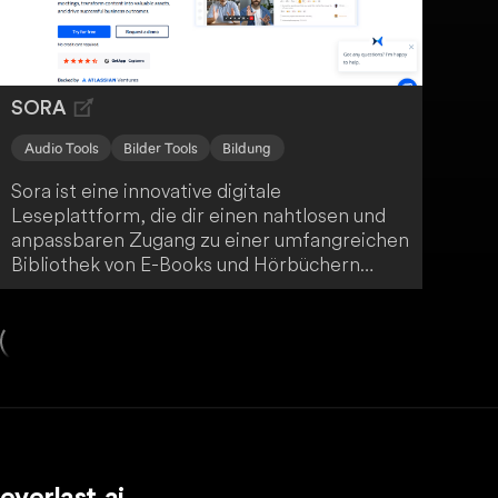
Möglichkeit, Kryptowährungen per Karte zu
erwerben, ist der Einstieg so einfach wie nie
zuvor. Probiere es aus und entdecke die Welt
der digitalen Finanzen!
SORA
Audio Tools
Bilder Tools
Bildung
Sora ist eine innovative digitale
Leseplattform, die dir einen nahtlosen und
anpassbaren Zugang zu einer umfangreichen
Bibliothek von E-Books und Hörbüchern
bietet. Die Plattform fördert die
Chancengleichheit im Zugang zu Büchern
und bietet interaktive sowie personalisierte
Werkzeuge. Mit Funktionen wie
Annotationswerkzeugen, einem integrierten
Wörterbuch und der Möglichkeit zur
Integration von öffentlichen Bibliotheken
unterstützt Sora dein Leseengagement und
erleichtert das Management deiner digitalen