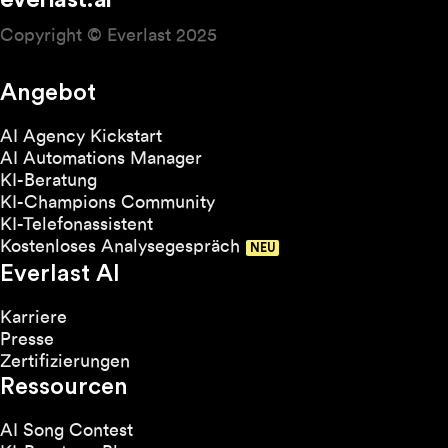
everlast.ai
Buchbestände.
Copyright © Everlast 2025
Angebot
AI Agency Kickstart
AI Automations Manager
KI-Beratung
KI-Champions Community
KI-Telefonassistent
Kostenloses Analysegespräch
Everlast AI
Karriere
Presse
Zertifizierungen
Ressourcen
AI Song Contest