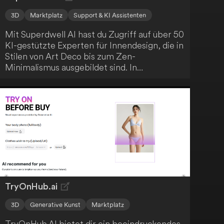
3D
Marktplatz
Support & KI Assistenten
Mit Superdwell AI hast du Zugriff auf über 50
KI-gestützte Experten für Innendesign, die in
Stilen von Art Deco bis zum Zen-
Minimalismus ausgebildet sind. In
Zusammenarbeit mit einem dieser KI-
Innendesigner erstellst du sofort umsetzbare
und auf dein Zuhause zugeschnittene
Einrichtungskonzepte. Diese
personalisierten Designlösungen sind direkt
käuflich und optimal auf die Umgestaltung
deines Heims abgestimmt.
TryOnHub.ai
3D
Generative Kunst
Marktplatz
TryOnHub.AI bietet dir ein beeindruckendes,