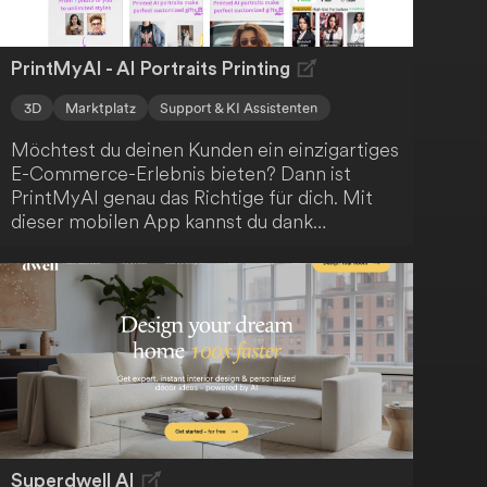
PrintMyAI - AI Portraits Printing
3D
Marktplatz
Support & KI Assistenten
Möchtest du deinen Kunden ein einzigartiges
E-Commerce-Erlebnis bieten? Dann ist
PrintMyAI genau das Richtige für dich. Mit
dieser mobilen App kannst du dank
fortschrittlicher Künstlicher Intelligenz
personalisierte Porträts erstellen, die du auf
T-Shirts, Tassen und weitere Produkte
drucken lassen kannst. Die eigens
entwickelte Technologie von PrintMyAI
eröffnet dir neue, fesselnde Möglichkeiten,
dein Angebot zu bereichern.
Superdwell AI