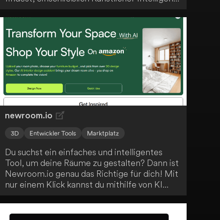
Nicht-KI-Anwendungen und Metaverse-
Technologien. Diese Ressourcen sind darauf
ausgerichtet, dein Wachstum und deine
Produktivität zu fördern. Die Plattform zielt
darauf ab, deinen individuellen Zugang zu
fortschrittlichen digitalen Werkzeugen zu
erleichtern, um deine beruflichen und
akademischen Ziele effizienter zu erreichen.
newroom.io
3D
Entwickler Tools
Marktplatz
Du suchst ein einfaches und intelligentes
Tool, um deine Räume zu gestalten? Dann ist
Newroom.io genau das Richtige für dich! Mit
nur einem Klick kannst du mithilfe von KI
deine Wohnräume designen und passende
Möbel direkt über Amazon bestellen. So
sparst du Zeit und Geld bei der Einrichtung