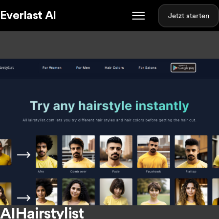
Everlast AI
Jetzt starten
AIHairstylist