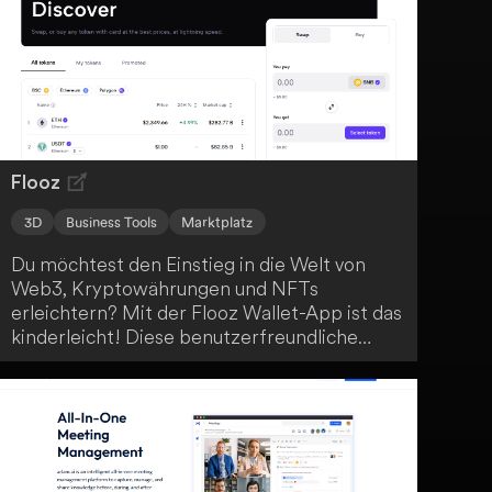
deiner vier Wände.
Flooz
3D
Business Tools
Marktplatz
Du möchtest den Einstieg in die Welt von
Web3, Kryptowährungen und NFTs
erleichtern? Mit der Flooz Wallet-App ist das
kinderleicht! Diese benutzerfreundliche
Anwendung ermöglicht es dir, Krypto-Assets
einfach zu kaufen, handeln, versenden und
verwalten. Egal ob fungible oder nicht-
fungible Token (NFTs) - die App unterstützt
sie alle auf Ethereum, Polygon (Matic) und
der Binance Smart Chain. Und dank der