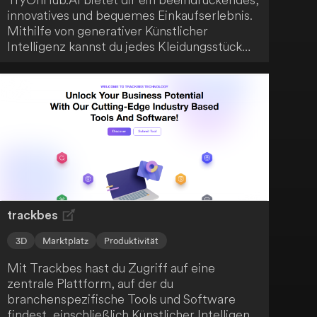
innovatives und bequemes Einkaufserlebnis.
Mithilfe von generativer Künstlicher
Intelligenz kannst du jedes Kleidungsstück
virtuell anprobieren, unabhängig von Ort und
Webseite. Erlebe eine neue Dimension des
Online-Einkaufens, die Personalisierung und
Bequemlichkeit auf ein neues Level bringt.
trackbes
3D
Marktplatz
Produktivität
Mit Trackbes hast du Zugriff auf eine
zentrale Plattform, auf der du
branchenspezifische Tools und Software
findest, einschließlich Künstlicher Intelligenz,