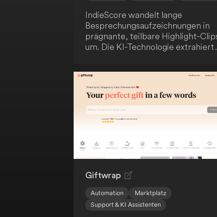
IndieScore wandelt lange
Besprechungsaufzeichnungen in
prägnante, teilbare Highlight-Clip
um. Die KI-Technologie extrahiert
die wichtigsten Momente, sodass
du Zeit sparst und dein Team oder
deine Kunden nur mit den
relevantesten Informationen
versorgt werden. Profitiere von
einer effizienten und
ansprechenden Kommunikation.
Giftwrap
Automation
Marktplatz
Support & KI Assistenten