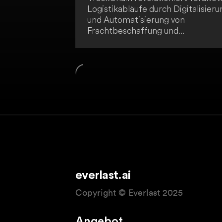
Logistikabläufe durch Digitalisieru
und Automatisierung von
Frachtbeschaffung und
Sendungsmanagement. Das Syst
optimiert Spediteur-Compliance,
Zahlungssysteme, Routenplanung
und Ladungsverfolgung. TrackCha
bietet dir eine integrierte Lösung
für lokale und grenzüberschreiten
Logistik aus einer Hand.
everlast.ai
Copyright © Everlast 2025
Angebot