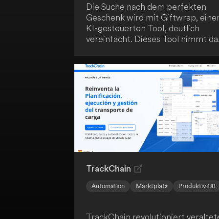
Die Suche nach dem perfekten
Geschenk wird mit Giftwrap, ein
KI-gesteuerten Tool, deutlich
vereinfacht. Dieses Tool nimmt da
Rätselraten aus dem Schenken. Es
funktioniert folgendermaßen:
TrackChain
Automation
Marktplatz
Produktivität
TrackChain revolutioniert veraltet