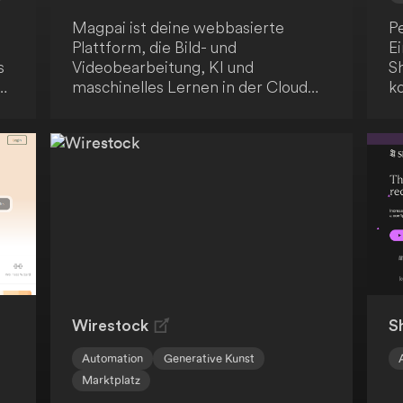
Magpai ist deine webbasierte
Pe
Plattform, die Bild- und
E
s
Videobearbeitung, KI und
S
maschinelles Lernen in der Cloud
k
vereint. Erstelle so
hi
wiederverwendbare und skalierbare
z
Inhalte ganz einfach. Darüber hinaus
K
fördert Magpai die
Fu
Zusammenarbeit, indem es
E
Bearbeitungsknotenpunkte für dein
a
gesamtes Team zugänglich macht.
A
O
un
A
Ü
Wirestock
S
Automation
Generative Kunst
Marktplatz