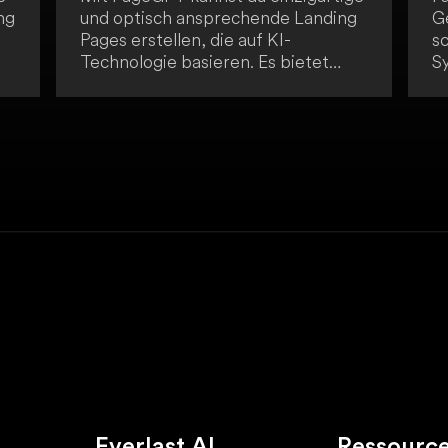
ng
und optisch ansprechende Landing
G
Pages erstellen, die auf KI-
s
Technologie basieren. Es bietet
S
em
personalisierte Designs, KI-
u
generierte Copywriting und
er
Bildoptimierung sowie Strategien
G
in
zur Konversions-Optimierung. So
in
ermöglicht es dir eine nahtlose
Ü
de
Benutzererfahrung, maximale
hi
Wirkung und treibt gewünschte
I
Aktionen von Besuchern an. Mit
K
PageGPT kannst du eine attraktive
u
Landing Page erstellen, die deine
G
Marke widerspiegelt und die
Conversion-Rate maximiert.
Everlast AI
Ressourc