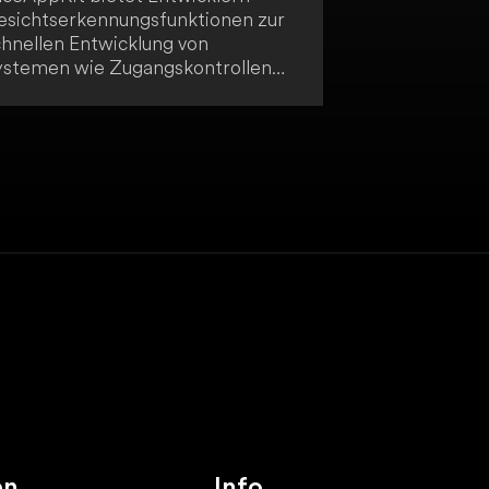
esichtserkennungsfunktionen zur
chnellen Entwicklung von
ystemen wie Zugangskontrollen
nd Anwesenheitskontrollen. Es
möglicht dir die Integration von
esichtsdetektion und -erkennung
 Sicherheits- und
berwachungslösungen. Darüber
naus unterstützt das Toolkit die
mplementierung von
örpertemperaturmesssystemen
nter Nutzung der
esichtserkennungstechnologie.
en
Info