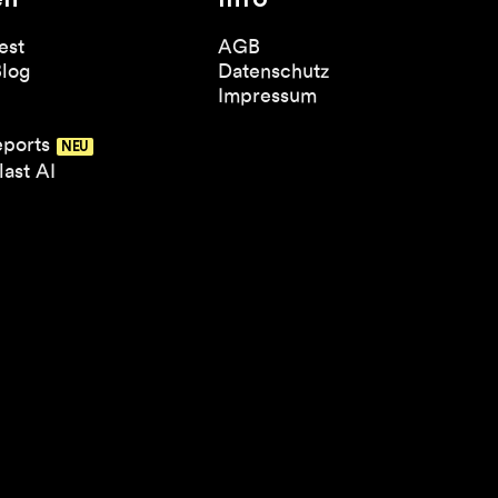
est
AGB
Blog
Datenschutz
Impressum
eports
ast AI