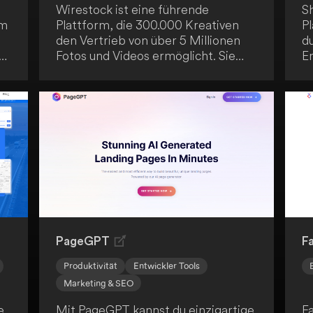
Wirestock ist eine führende
S
em
Plattform, die 300.000 Kreativen
P
den Vertrieb von über 5 Millionen
du
s
Fotos und Videos ermöglicht. Sie
E
erleichtert dir als Künstler die
ve
Monetarisierung deiner Werke,
n
indem sie diese mit großen
D
Marktplätzen und Marken
fo
verbindet und manuelle Aufgaben
E
reduziert. Zusätzlich bietet
zu
Wirestock einen leistungsfähigen
s
KI-Generator, der das Erstellen und
g
Monetarisieren von KI-Inhalten in
G
wenigen Schritten ermöglicht.
PageGPT
F
Produktivität
Entwickler Tools
Marketing & SEO
e
Mit PageGPT kannst du einzigartige
F