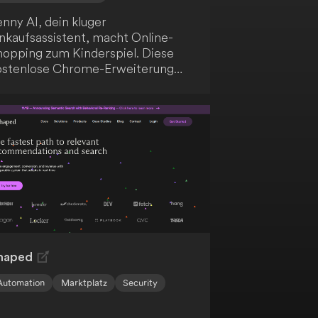
nny AI, dein kluger
inkaufsassistent, macht Online-
hopping zum Kinderspiel. Diese
ostenlose Chrome-Erweiterung
lft dir, schlauer einzukaufen, mehr
u sparen und informierte
aufentscheidungen zu treffen. Mit
nktionen wie Preisvergleich,
ntdeckung ähnlicher Artikel und
utomatisierter Vor- und Nachteile-
nalyse optimiert Penny AI dein
nline-Einkaufserlebnis und
terstützt dich dabei, die besten
ngebote zu finden und
berzahlungen zu vermeiden.
haped
Automation
Marktplatz
Security