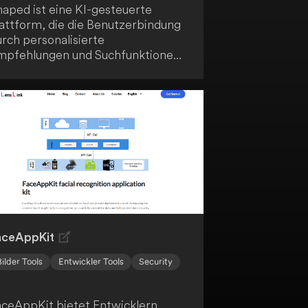
haped ist eine KI-gesteuerte
lattform, die die Benutzerbindung
rch personalisierte
mpfehlungen und Suchfunktionen
rbessert. Sie integriert sich
ahtlos in deine bestehenden
atenquellen und nutzt
rtschrittliche Modelle, um in
chtzeit auf dein Benutzerverhalten
 reagieren. Die skalierbare und
ichere Infrastruktur von Shaped
ewährleistet die Einhaltung von
DPR- und SOC2-Standards.
aceAppKit
Bilder Tools
Entwickler Tools
Security
aceAppKit bietet Entwicklern