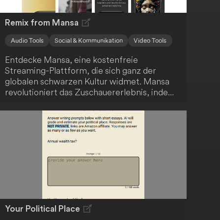
Remix from Mansa
Audio Tools
Social & Kommunikation
Video Tools
Entdecke Mansa, eine kostenfreie
Streaming-Plattform, die sich ganz der
globalen schwarzen Kultur widmet. Mansa
revolutioniert das Zuschauererlebnis, indem
es echte Interaktivität ins Streaming bringt.
Du kannst sogar ausgewählte Titel nach
deinen Vorstellungen neu gestalten - ein
einzigartiges Erlebnis!
Your Political Place