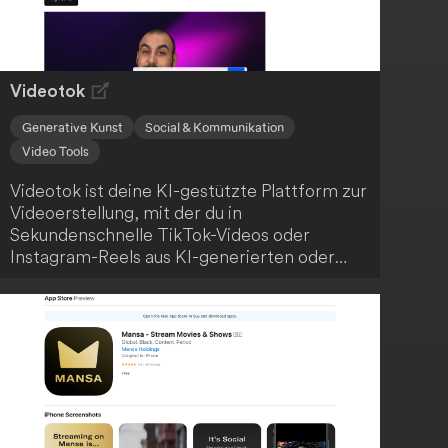
Videotok
Generative Kunst
Social & Kommunikation
Video Tools
Videotok ist deine KI-gestützte Plattform zur
Videoerstellung, mit der du in
Sekundenschnelle TikTok-Videos oder
Instagram-Reels aus KI-generierten oder
realen Bildern erstellen kannst, ohne
professionelle Bearbeitungsfähigkeiten zu
benötigen. Die Nutzung dieser
benutzerfreundlichen Plattform ist einfach
und intuitiv.