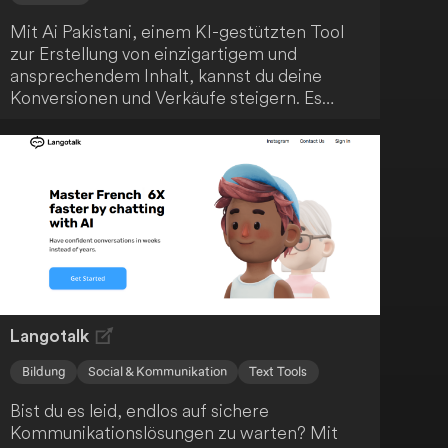
Mit Ai Pakistani, einem KI-gestützten Tool
zur Erstellung von einzigartigem und
ansprechendem Inhalt, kannst du deine
Konversionen und Verkäufe steigern. Es
bietet über 50 sofort einsatzbereite
Vorlagen, die den Content-
Erstellungsprozess vereinfachen und
hochwertige Ergebnisse liefern. Nutze die
fortschrittliche KI-Technologie, um schnell
einzigartige Inhalte zu generieren, wähle aus
verschiedenen Vorlagen für unterschiedliche
Zwecke und profitiere von vereinfachten
Preismodellen.
Langotalk
Bildung
Social & Kommunikation
Text Tools
Bist du es leid, endlos auf sichere
Kommunikationslösungen zu warten? Mit