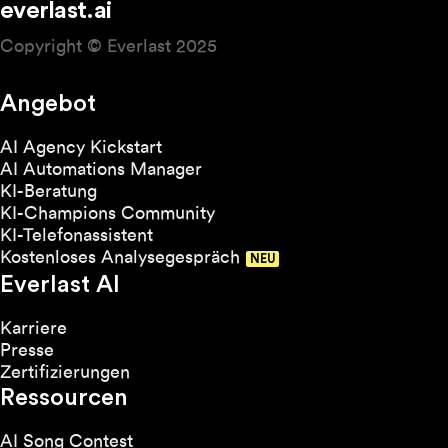
everlast.ai
Copyright © Everlast 2025
Angebot
AI Agency Kickstart
AI Automations Manager
KI-Beratung
KI-Champions Community
KI-Telefonassistent
Kostenloses Analysegespräch
Everlast AI
Karriere
Presse
Zertifizierungen
Ressourcen
AI Song Contest