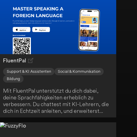
Probiere es jetzt aus und revolutioniere deine
Kontaktaufnahme.
FluentPal
Support & KI Assistenten
Social & Kommunikation
Bildung
Mit FluentPal unterstützt du dich dabei,
deine Sprachfähigkeiten erheblich zu
verbessern. Du chattest mit KI-Lehrern, die
dich in Echtzeit anleiten, und erweiterst
deinen Wortschatz durch interaktive
Lektionen. Zudem stärkst du deine
Grammatikkenntnisse mit einfachen,