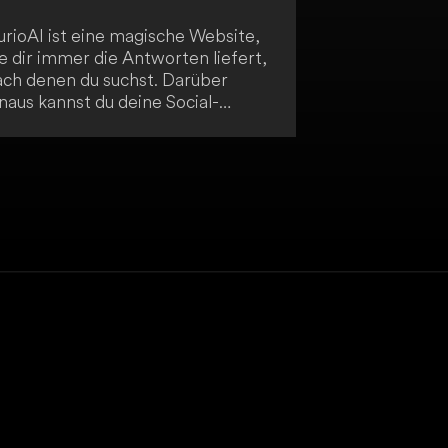
urioAI ist eine magische Website,
e dir immer die Antworten liefert,
ach denen du suchst. Darüber
naus kannst du deine Social-
edia-Präsenz mit generierten
weets und LinkedIn-Posts
erbessern und so dein Engagement
teigern. Entdecke die Wunder von
urioAI!