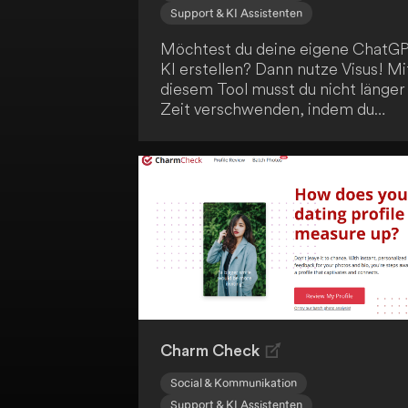
Support & KI Assistenten
Möchtest du deine eigene ChatG
KI erstellen? Dann nutze Visus! Mi
diesem Tool musst du nicht länger
Zeit verschwenden, indem du
unzählige Dokumente durchsuchst
um Zugriff auf dein Wissen zu
erhalten. Stelle einfach eine Frage
an Visus und erhalte sofort eine
Antwort.
Charm Check
Social & Kommunikation
Support & KI Assistenten