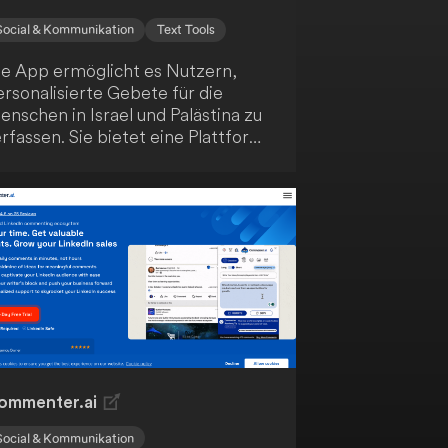
Social & Kommunikation
Text Tools
ie App ermöglicht es Nutzern,
rsonalisierte Gebete für die
nschen in Israel und Palästina zu
rfassen. Sie bietet eine Plattform,
m diese Gebete in sozialen Medien
 teilen und Diskussionen über
offnung und Frieden anzuregen.
ies kann eine Form der
terstützung für diejenigen sein,
e vom Israel-Palästina-Konflikt
etroffen sind und nach Wegen
uchen, ihre Anteilnahme
uszudrücken.
ommenter.ai
Social & Kommunikation