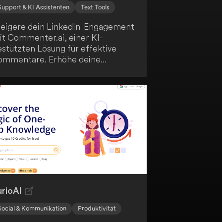
Support & KI Assistenten
Text Tools
teigere dein LinkedIn-Engagement
it Commenter.ai, einer KI-
estützten Lösung für effektive
ommentare. Erhöhe deine
eliebtheit und spare Zeit, indem
 Künstliche Intelligenz nutzt.
rreiche deine Geschäftsziele
chneller durch optimierte
teraktionen auf der Plattform.
urioAI
Social & Kommunikation
Produktivität