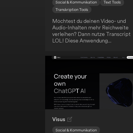
Social & Kommunikation
Text Tools
Transkription Tools
Möchtest du deinen Video- und
Audio-Inhalten mehr Reichweite
verleihen? Dann nutze Transcript
LOL! Diese Anwendung
transkribiert deine Videos, Podcas
und Meetings, kennzeichnet die
Sprecher und erstellt
Zusammenfassungen sowie
Themenerkennung. Sogar bei
Inhalten ohne Untertitel liefert
Transcript LOL eine höhere
Genauigkeit als YouTube. Chatte
einfach mit der KI-Anwendung üb
den Inhalt und mache deine Medi
so für ein breites Publikum
zugänglich.
Visus
Social & Kommunikation