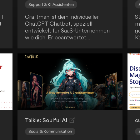
Support & KI Assistenten
PT
Craftman ist dein individueller
S
t
ChatGPT-Chatbot, speziell
m
entwickelt für SaaS-Unternehmen
g
wie dich. Er beantwortet
K
,
Besucheranfragen schnell und
B
erhöht so die Kundenbindung. Mit
du
seiner einfachen Bedienung führt
E
Craftman zu höheren
s
Verkaufszahlen und einem
In
verbesserten Kundenerlebnis.
Talkie: Soulful AI
c
Social & Kommunikation