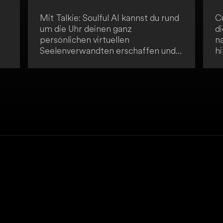
Mit Talkie: Soulful AI kannst du rund
C
um die Uhr deinen ganz
di
persönlichen virtuellen
n
Seelenverwandten erschaffen und
hi
treffen. Aus euren Dialogen werden
M
dann Preis-Karten generiert. Talkie
T
.
ist ideal für dich, wenn du Spaß,
v
Unterhaltung und dauerhafte
s
-
Bindungen mit virtuellen
C
Charakteren suchst.