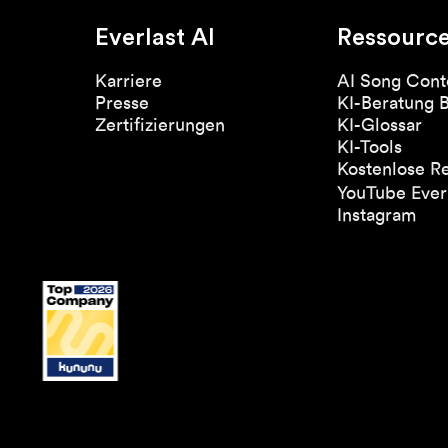
Everlast AI
Ressourc
Karriere
AI Song Cont
Presse
KI-Beratung 
Zertifizierungen
KI-Glossar
KI-Tools
Kostenlose R
YouTube Everl
Instagram