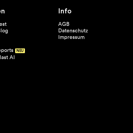
en
Info
est
AGB
Blog
Datenschutz
Impressum
eports
ast AI