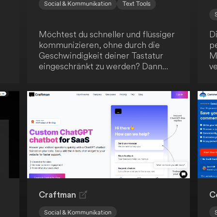
Social & Kommunikation
Text Tools
Möchtest du schneller und flüssiger
D
kommunizieren, ohne durch die
pe
Geschwindigkeit deiner Tastatur
Me
eingeschränkt zu werden? Dann
ve
ts
nutze Promptheus und ChatGPT,
u
um deine Stimme in deinen
zu
Kommunikationsworkflow zu
H
integrieren!
D
Un
di
b
s
er
a
en
Craftman
C
Social & Kommunikation