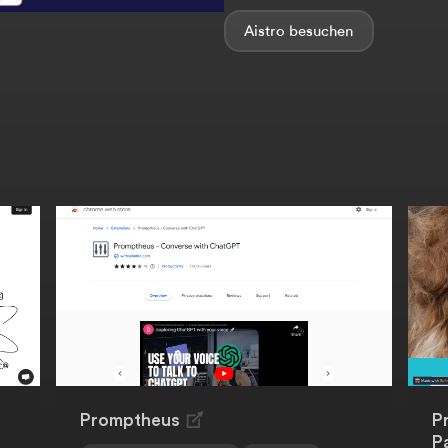
Aistro
Promptheus
P
P