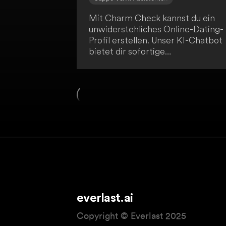
Mit Charm Check kannst du ein
unwiderstehliches Online-Dating-
Profil erstellen. Unser KI-Chatbot
bietet dir sofortige
maßgeschneiderte Ratschläge zur
Perfektionierung deiner Fotos und
zur Verbesserung deiner Biografie
Hebe dich ab und ziehe deine
idealen Partner an, um dein Dating
Spiel heute zu verbessern.
everlast.ai
Copyright © Everlast 2025