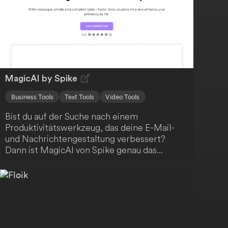
werden. Profitiere von einer effizienten und
ansprechenden Kommunikation.
MagicAI by Spike
Business Tools
Text Tools
Video Tools
Bist du auf der Suche nach einem
Produktivitätswerkzeug, das deine E-Mail-
und Nachrichtengestaltung verbessert?
Dann ist MagicAI von Spike genau das
Richtige für dich! Diese KI-gestützte Lösung
beschleunigt deine Arbeitsabläufe und hilft
dir, klare, überzeugende Kommunikation zu
erstellen. Darüber hinaus bietet MagicAI eine
sofortige Zusammenfassung deiner langen
E-Mail-Konversationen, Nachrichten,