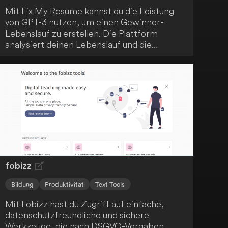
Mit Fix My Resume kannst du die Leistung
von GPT-3 nutzen, um einen Gewinner-
Lebenslauf zu erstellen. Die Plattform
analysiert deinen Lebenslauf und die
Stellenanforderungen und gibt dir
personalisierte Tipps, um deine
Erfolgsaussichten zu verbessern. Verbessere
deine Job-Suche und erreiche heute deinen
Traumjob!
fobizz
Bildung
Produktivität
Text Tools
Mit Fobizz hast du Zugriff auf einfache,
datenschutzfreundliche und sichere
Werkzeuge, die nach DSGVO-Vorgaben