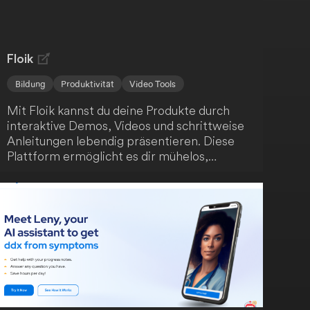
Notizen und Dateien. Steigere deine
Effizienz mit MagicAI!
Floik
Bildung
Produktivität
Video Tools
Mit Floik kannst du deine Produkte durch
interaktive Demos, Videos und schrittweise
Anleitungen lebendig präsentieren. Diese
Plattform ermöglicht es dir mühelos,
ansprechende Produktinhalte zu erstellen -
auch wenn sich dein Produkt schnell
weiterentwickelt. Fördere das Verständnis
deiner Nutzer, steigere die
Kundenzufriedenheit und unterstütze die
Produktnutzung.