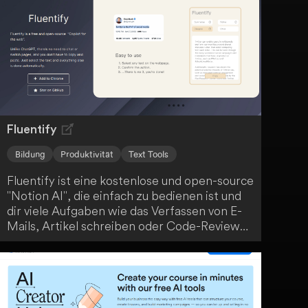
Kursübersichten und interaktives Curriculum-
Design. Profitiere von personalisierten
Lerninhalten, Echtzeit-KI-Kursleitern und
einer GPT-4-getriebenen Lernerfahrung, um
deine Ziele zu erreichen.
Fluentify
Bildung
Produktivität
Text Tools
Fluentify ist eine kostenlose und open-source
"Notion AI", die einfach zu bedienen ist und
dir viele Aufgaben wie das Verfassen von E-
Mails, Artikel schreiben oder Code-Reviews
erleichtert. Durch einfaches Wischen wird
deine Arbeit erledigt. Egal, in welcher
Situation du dich befindest, Fluentify ist ein
vielseitiges Tool, das dir den Arbeitsalltag
erleichtert.