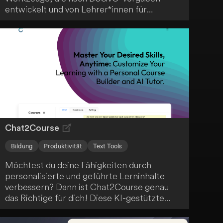
entwickelt und von Lehrer*innen für
Lehrer*innen erstellt wurden - ein
praktischer Alleskönner für den modernen
Unterricht.
Chat2Course
Bildung
Produktivität
Text Tools
Möchtest du deine Fähigkeiten durch
personalisierte und geführte Lerninhalte
verbessern? Dann ist Chat2Course genau
das Richtige für dich! Diese KI-gestützte
Lernplattform bietet dir Funktionen wie KI-
gestützte Kursentwicklung, anpassbare