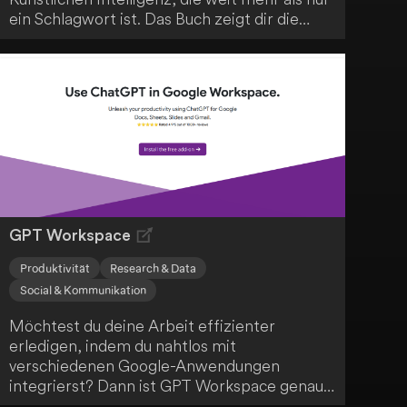
ein Schlagwort ist. Das Buch zeigt dir die
Faszination für menschlichen
Erfindungsreichtum und die unendlichen
Möglichkeiten der KI auf. Es verspricht eine
tiefgründige Auseinandersetzung mit der KI
und ihrem Einfluss auf unsere Zukunft.
GPT Workspace
Produktivität
Research & Data
Social & Kommunikation
Möchtest du deine Arbeit effizienter
erledigen, indem du nahtlos mit
verschiedenen Google-Anwendungen
integrierst? Dann ist GPT Workspace genau
das Richtige für dich! Mit diesem praktischen