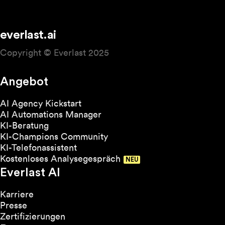
Oberfläche - alles kostenlos für dich.
everlast.ai
Copyright © Everlast 2025
Angebot
AI Agency Kickstart
AI Automations Manager
KI-Beratung
KI-Champions Community
KI-Telefonassistent
Kostenloses Analysegespräch
Everlast AI
Karriere
Presse
Zertifizierungen