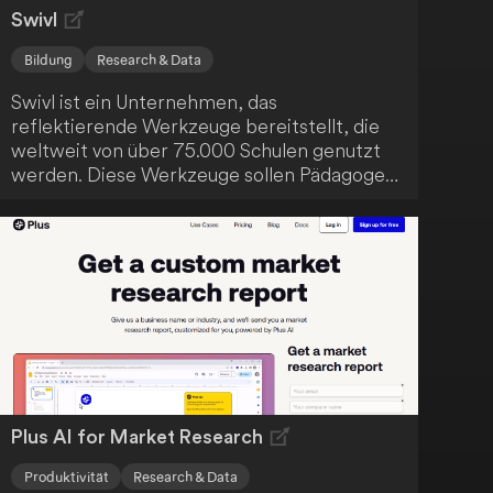
Swivl
Bildung
Research & Data
Swivl ist ein Unternehmen, das
reflektierende Werkzeuge bereitstellt, die
weltweit von über 75.000 Schulen genutzt
werden. Diese Werkzeuge sollen Pädagogen
dabei unterstützen, sich an den rasanten
Wandel im Bildungssektor anzupassen, der
durch politische Revisionen, technologische
Fortschritte, sich verändernde
Arbeitsmärkte und laufende Forschungen
verursacht wird. Swivl ist ein wichtiger Akteur
in der modernen Bildungstechnologie.
Plus AI for Market Research
Produktivität
Research & Data