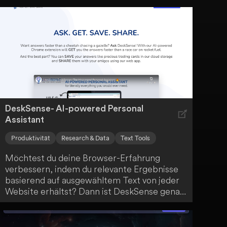
Tool kannst du ganz einfach Dokumente
generieren, Dateien zusammenfassen,
Daten automatisch in Google Sheets
einfügen, Marketing-Inhalte erstellen und
vieles mehr - alles in über 30 Sprachen. GPT
Workspace hilft dir dabei, deine Arbeit zu
revolutionieren und Zeit zu sparen.
DeskSense- AI-powered Personal
Assistant
Produktivität
Research & Data
Text Tools
Möchtest du deine Browser-Erfahrung
verbessern, indem du relevante Ergebnisse
basierend auf ausgewähltem Text von jeder
Website erhältst? Dann ist DeskSense genau
das Richtige für dich! Diese Chrome-
Erweiterung stellt dir die Ergebnisse als
Karten dar, die du speichern, mit Tags und