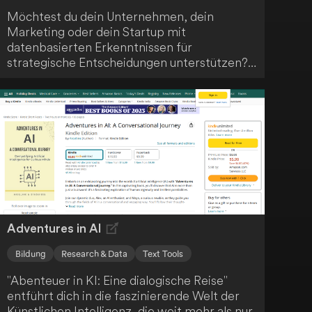
Möchtest du dein Unternehmen, dein
Marketing oder dein Startup mit
datenbasierten Erkenntnissen für
strategische Entscheidungen unterstützen?
Dann ist Plus AI genau das Richtige für dich.
Die Plattform bietet dir maßgeschneiderte
Markt- und Strategieberichte, die von
modernster KI-Technologie angetrieben
werden. Diese leicht verständlichen und
anpassbaren Berichte sparen dir Zeit und
Mühe bei der Marktforschung.
Adventures in AI
Bildung
Research & Data
Text Tools
"Abenteuer in KI: Eine dialogische Reise"
entführt dich in die faszinierende Welt der
Künstlichen Intelligenz, die weit mehr als nur