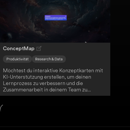
Notizen versehen und über die Web- und
Mobil-App teilen kannst. Bald wird
DeskSense sogar eine KI-Bildgenerierung
anbieten.
ConceptMap
Produktivität
Research & Data
Möchtest du interaktive Konzeptkarten mit
KI-Unterstützung erstellen, um deinen
Lernprozess zu verbessern und die
Zusammenarbeit in deinem Team zu
fördern? Dann ist ConceptMap.AI genau das
Richtige für dich! Diese Software bietet
visuelle Darstellungen von Konzepten und
deren Beziehungen, KI-gestützte Erkundung
von Zusammenhängen, gemeinsames
Bearbeiten und eine benutzerfreundliche