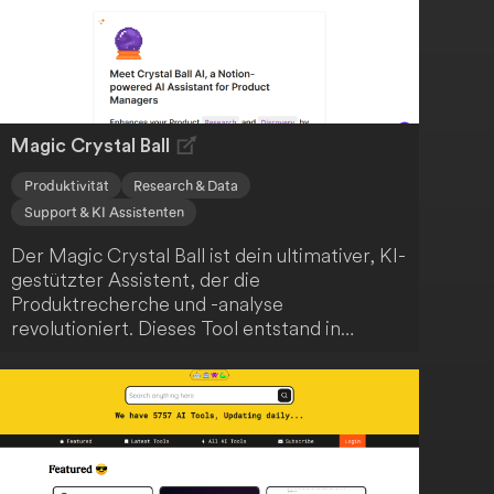
Suchvorgängen und Kollaborationsstilen
passen. Erleichtere dank künstlicher
Intelligenz das Auffinden und die
Organisation deiner Informationen.
Magic Crystal Ball
Produktivität
Research & Data
Support & KI Assistenten
Der Magic Crystal Ball ist dein ultimativer, KI-
gestützter Assistent, der die
Produktrecherche und -analyse
revolutioniert. Dieses Tool entstand in
Zusammenarbeit mit erfahrenen
Produktmanagern weltweit und integriert
sich nahtlos in Notion, um dir unübertroffene
Einblicke und Effizienz zu bieten. Mit dem
Magic Crystal Ball hast du eine
leistungsstarke Plattform für datengestützte