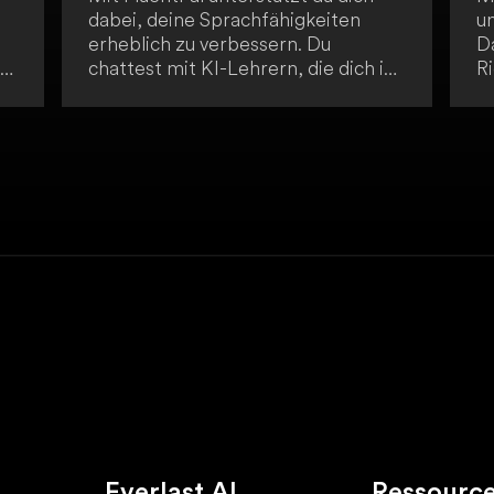
dabei, deine Sprachfähigkeiten
u
erheblich zu verbessern. Du
D
chattest mit KI-Lehrern, die dich in
R
Echtzeit anleiten, und erweiterst
er
deinen Wortschatz durch interaktive
"
Lektionen. Zudem stärkst du deine
e
Grammatikkenntnisse mit
vi
einfachen, effektiven Übungen.
a
I
wi
i
ge
Everlast AI
Ressourc