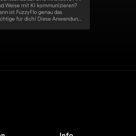
nd Weise mit KI kommunizieren?
ann ist FuzzyFlo genau das
ichtige für dich! Diese Anwendung
möglicht eine interaktive,
menschliche" Kommunikation über
ine Mindmap. Besonders für
suelle Lerner bietet FuzzyFlo eine
nsprechende Möglichkeit,
nformationen zu strukturieren. So
rd der Zugriff auf KI-Funktionen
ntuitiver und ansprechender
staltet.
en
Info