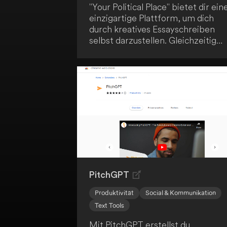
"Your Political Place" bietet dir ein
einzigartige Plattform, um dich
durch kreatives Essayschreiben
selbst darzustellen. Gleichzeitig
liefert dir die integrierte KI-
Technologie eine Vorhersage dein
politischen Orientierung. Verbind
so deine Leidenschaft für das
Schreiben mit den Möglichkeiten
modernster Technologie.
PitchGPT
Produktivität
Social & Kommunikation
Text Tools
Mit PitchGPT erstellst du