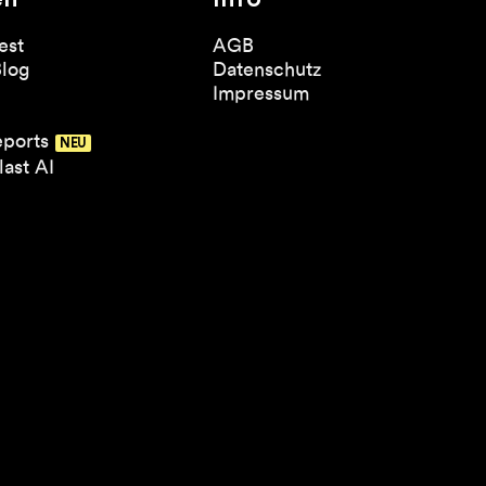
est
AGB
Blog
Datenschutz
Impressum
eports
ast AI