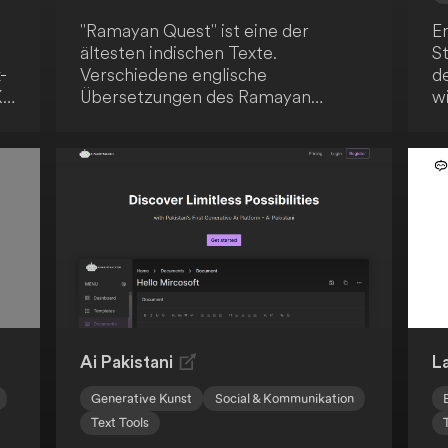
"Ramayan Quest" ist eine der
E
ältesten indischen Texte.
S
-
Verschiedene englische
d
I-
Übersetzungen des Ramayan
w
wurden verwendet und mit
Z
generativen KI-Fähigkeiten
In
erweitert. Dies ermöglicht eine
D
innovative und moderne
n
Interpretation des klassischen
ge
t
Textes.
Er
Ai Pakistani
L
Generative Kunst
Social & Kommunikation
Text Tools