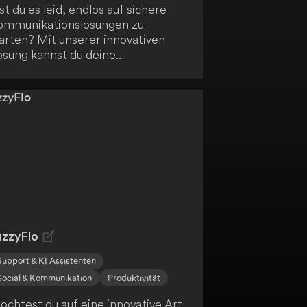
st du es leid, endlos auf sichere
ommunikationslösungen zu
arten? Mit unserer innovativen
ösung kannst du deine
ommunikation in Wochen statt
hren verbessern. Ergreife jetzt
ie Chance für schnelle und
uverlässige Gespräche!
uzzyFlo
Support & KI Assistenten
Social & Kommunikation
Produktivität
öchtest du auf eine innovative Art