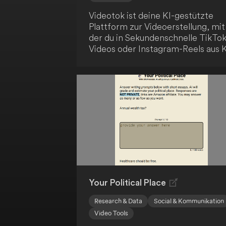
Videotok ist deine KI-gestützte
Plattform zur Videoerstellung, mit
der du in Sekundenschnelle TikTok
Videos oder Instagram-Reels aus K
generierten oder realen Bildern
erstellen kannst, ohne
professionelle
Bearbeitungsfähigkeiten zu
benötigen. Die Nutzung dieser
benutzerfreundlichen Plattform is
einfach und intuitiv.
Your Political Place
Research & Data
Social & Kommunikation
Video Tools