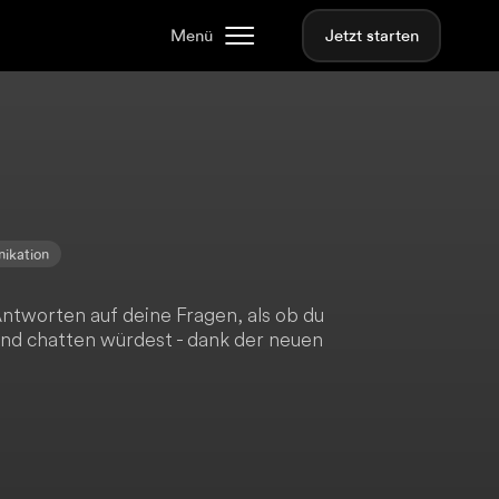
Menü
Jetzt starten
ikation
Antworten auf deine Fragen, als ob du
und chatten würdest - dank der neuen