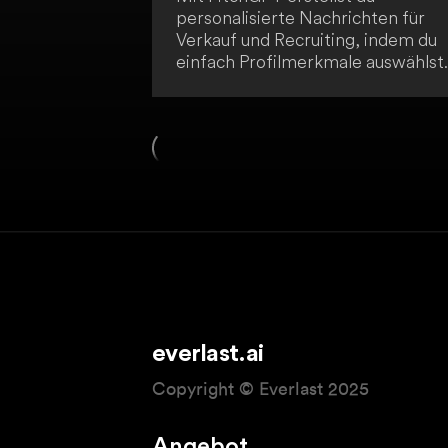
personalisierte Nachrichten für
Verkauf und Recruiting, indem du
einfach Profilmerkmale auswählst.
Die ersten 100 Nachrichten sind
kostenlos und deine Produktivität
wird gesteigert. Probiere es jetzt
aus und revolutioniere deine
Kontaktaufnahme.
everlast.ai
Copyright © Everlast 2025
Angebot