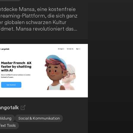
ntdecke Mansa, eine kostenfreie
treaming-Plattform, die sich ganz
er globalen schwarzen Kultur
idmet. Mansa revolutioniert das
uschauererlebnis, indem es echte
teraktivität ins Streaming bringt.
u kannst sogar ausgewählte Titel
ach deinen Vorstellungen neu
stalten - ein einzigartiges
lebnis!
angotalk
Bildung
Social & Kommunikation
Text Tools