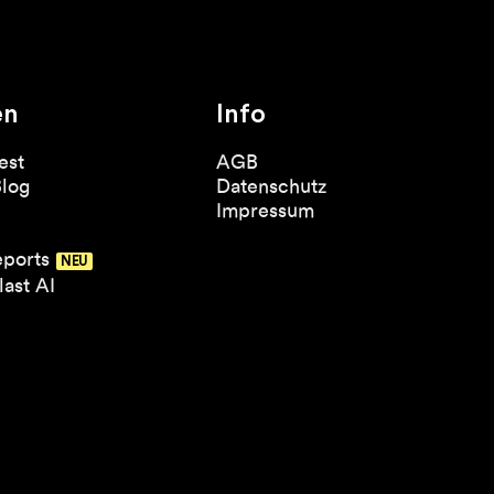
en
Info
est
AGB
Blog
Datenschutz
Impressum
eports
ast AI