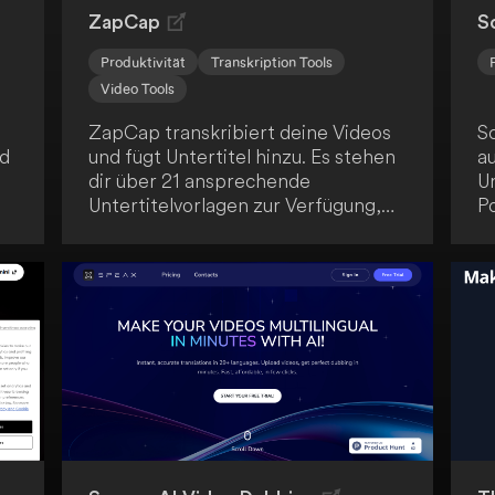
ZapCap
S
Produktivität
Transkription Tools
Video Tools
ZapCap transkribiert deine Videos
Sc
nd
und fügt Untertitel hinzu. Es stehen
a
dir über 21 ansprechende
Un
Untertitelvorlagen zur Verfügung,
P
um deine Videos attraktiver zu
en
gestalten. Die Anwendung
A
verbessert die
u
f
Benutzerfreundlichkeit und das
Engagement deiner Zuschauer.