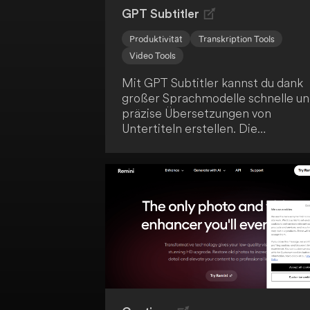
GPT Subtitler
Produktivität
Transkription Tools
Video Tools
Mit GPT Subtitler kannst du dank
großer Sprachmodelle schnelle u
präzise Übersetzungen von
Untertiteln erstellen. Die
Webanwendung ermöglicht dir,
Untertitel zu übersetzen oder
Videos zu globalisieren. So
optimierst du deinen Arbeitsablau
durch Effizienz und Genauigkeit.