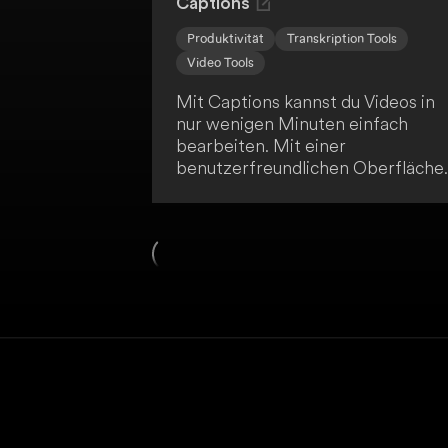
Captions
Produktivität
Transkription Tools
Video Tools
Mit Captions kannst du Videos in
nur wenigen Minuten einfach
bearbeiten. Mit einer
benutzerfreundlichen Oberfläche
kannst du deine Videos anpassen,
korrigieren und übersetzen. So
maximierst du die Reichweite dein
Inhalte mit minimalem Aufwand.