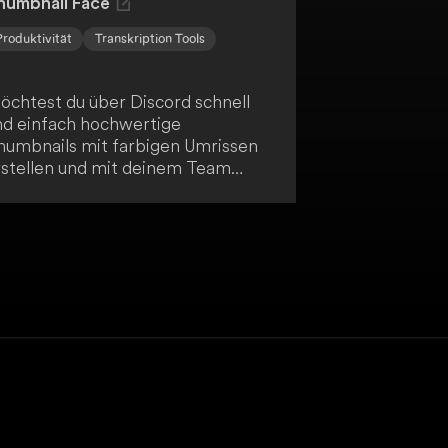
humbnail Face
Produktivität
Transkription Tools
öchtest du über Discord schnell
nd einfach hochwertige
humbnails mit farbigen Umrissen
rstellen und mit deinem Team
eilen? Dann nutze Thumbnail Face
ein Tool, das dir genau das
rmöglicht!