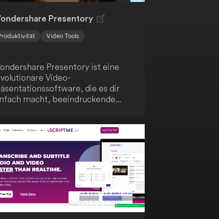
ondershare Presentory
Produktivität
Video Tools
ondershare Presentory ist eine
evolutionäre Video-
äsentationssoftware, die es dir
infach macht, beeindruckende
rtuelle Präsentationen zu erstellen.
ank leistungsstarker KI-Funktionen
ingst du deine Botschaft sicher
ei deinem Publikum an.