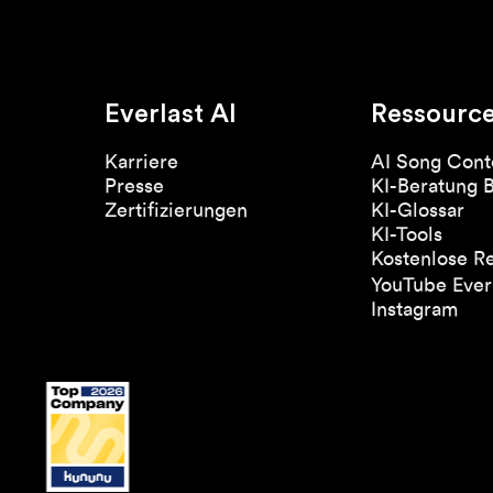
Everlast AI
Ressourc
Karriere
AI Song Cont
Presse
KI-Beratung 
Zertifizierungen
KI-Glossar
KI-Tools
Kostenlose R
YouTube Everl
Instagram