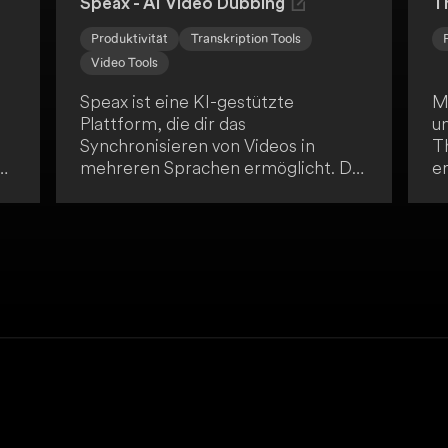
Speax - AI Video Dubbing
T
Produktivität
Transkription Tools
Video Tools
Speax ist eine KI-gestützte
M
Plattform, die dir das
u
Synchronisieren von Videos in
T
mehreren Sprachen ermöglicht. Die
e
benutzerfreundliche Oberfläche
t
und die schnelle Batch-Verarbeitung
- 
er
erleichtern es dir, ein globales
e
Publikum zu erreichen. Du kannst
deine Videos einfach hochladen,
verwalten und herunterladen.