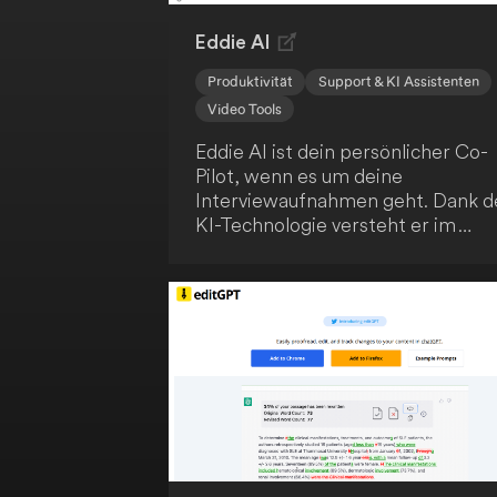
Eddie AI
Produktivität
Support & KI Assistenten
Video Tools
Eddie AI ist dein persönlicher Co-
Pilot, wenn es um deine
Interviewaufnahmen geht. Dank d
KI-Technologie versteht er im
Handumdrehen deine
Textanweisungen und kann deine
Aufnahmen blitzschnell bearbeite
Du kannst stärkere Hooks
anfordern, deine Schnitte
prägnanter gestalten und nahtlos
mit Eddie iterieren. Anschließend
exportierst du die Ergebnisse gan
einfach als MP4 oder arbeitest sie
Adobe, DaVinci Resolve und FCP
weiter aus.