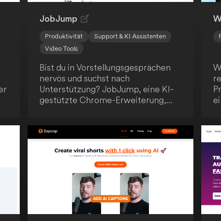
JobJump
W
Produktivität
Support & KI Assistenten
Video Tools
Bist du in Vorstellungsgesprächen
W
nervös und suchst nach
r
er
Unterstützung? JobJump, eine KI-
Pr
gestützte Chrome-Erweiterung,
e
hilft dir dabei! Sie erkennt
vi
automatisch die Fragen und bietet
D
n.
dir prägnante, zielgerichtete
br
Antwortvorschläge basierend auf
b
deinem Lebenslauf. Mit dieser
innovativen Lösung wirst du sicher
den gewünschten Job an Land
z
ziehen.
 in