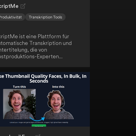
criptMe
Produktivität
Transkription Tools
riptMe ist eine Plattform für
utomatische Transkription und
tertitelung, die von
ostproduktions-Experten
twickelt wurde. Sie ist für die
rbeit mit Avid Media Composer
nd anderen Tools konzipiert.