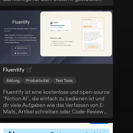
Lernplattform bietet dir Funktionen wie KI-
gestützte Kursentwicklung, anpassbare
Kursübersichten und interaktives Curriculum-
Design. Profitiere von personalisierten
Lerninhalten, Echtzeit-KI-Kursleitern und
einer GPT-4-getriebenen Lernerfahrung, um
deine Ziele zu erreichen.
Fluentify
Bildung
Produktivität
Text Tools
Fluentify ist eine kostenlose und open-source
"Notion AI", die einfach zu bedienen ist und
dir viele Aufgaben wie das Verfassen von E-
Mails, Artikel schreiben oder Code-Reviews
erleichtert. Durch einfaches Wischen wird
deine Arbeit erledigt. Egal, in welcher
Situation du dich befindest, Fluentify ist ein