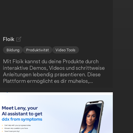
ansprechenden Kommunikation.
Floik
Bildung
Produktivität
Video Tools
Mit Floik kannst du deine Produkte durch
interaktive Demos, Videos und schrittweise
Anleitungen lebendig präsentieren. Diese
Plattform ermöglicht es dir mühelos,
ansprechende Produktinhalte zu erstellen -
auch wenn sich dein Produkt schnell
weiterentwickelt. Fördere das Verständnis
deiner Nutzer, steigere die
Kundenzufriedenheit und unterstütze die
Produktnutzung.