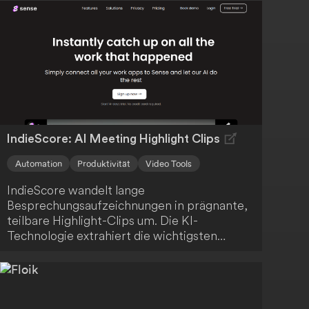
IndieScore: AI Meeting Highlight Clips
Automation
Produktivität
Video Tools
IndieScore wandelt lange
Besprechungsaufzeichnungen in prägnante,
teilbare Highlight-Clips um. Die KI-
Technologie extrahiert die wichtigsten
Momente, sodass du Zeit sparst und dein
Team oder deine Kunden nur mit den
relevantesten Informationen versorgt
werden. Profitiere von einer effizienten und