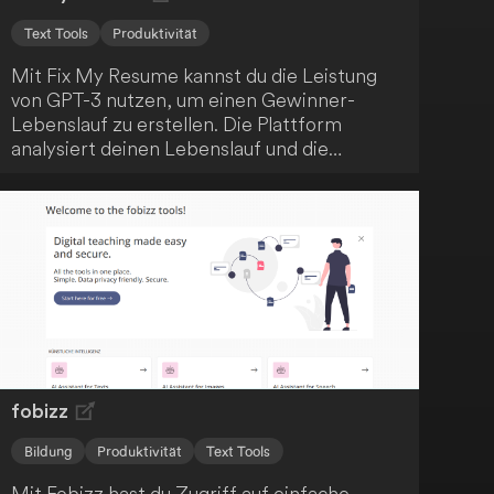
Text Tools
Produktivität
Mit Fix My Resume kannst du die Leistung
von GPT-3 nutzen, um einen Gewinner-
Lebenslauf zu erstellen. Die Plattform
analysiert deinen Lebenslauf und die
Stellenanforderungen und gibt dir
personalisierte Tipps, um deine
Erfolgsaussichten zu verbessern. Verbessere
deine Job-Suche und erreiche heute deinen
Traumjob!
fobizz
Bildung
Produktivität
Text Tools
Mit Fobizz hast du Zugriff auf einfache,