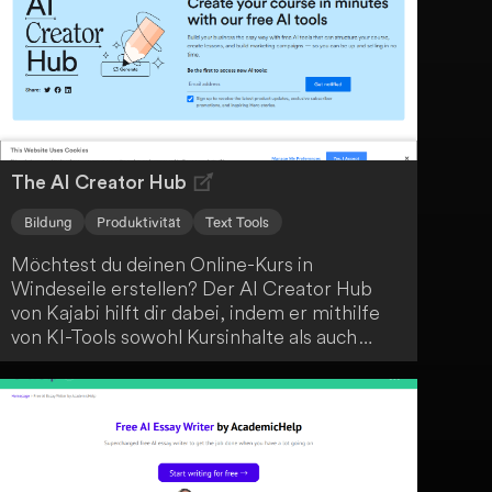
vielseitiges Tool, das dir den Arbeitsalltag
erleichtert.
The AI Creator Hub
Bildung
Produktivität
Text Tools
Möchtest du deinen Online-Kurs in
Windeseile erstellen? Der AI Creator Hub
von Kajabi hilft dir dabei, indem er mithilfe
von KI-Tools sowohl Kursinhalte als auch
Marketingmaterialien automatisch generiert.
Bring einfach deine Ideen mit und lass dich
vom AI Creator Hub unterstützen.