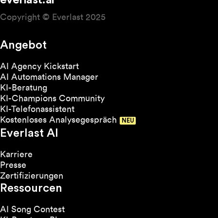
everlast.ai
Copyright © Everlast 2025
Angebot
AI Agency Kickstart
AI Automations Manager
KI-Beratung
KI-Champions Community
KI-Telefonassistent
Kostenloses Analysegespräch
Everlast AI
Karriere
Presse
Zertifizierungen
Ressourcen
AI Song Contest