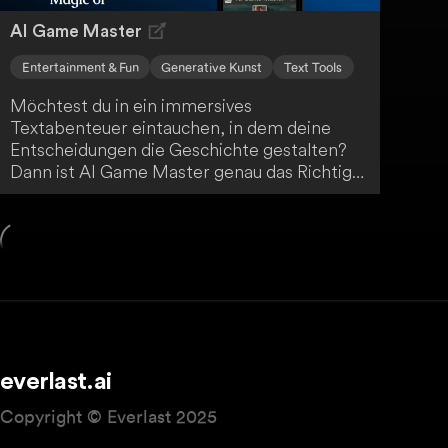
AI Game Master
Entertainment & Fun
Generative Kunst
Text Tools
Möchtest du in ein immersives
Textabenteuer eintauchen, in dem deine
Entscheidungen die Geschichte gestalten?
Dann ist AI Game Master genau das Richtige
für dich! Erlebe einzigartiges, KI-gesteuertes
Gameplay und kreiere deine ganz eigene
epische Erzählung. Tauche ein in eine Welt
voller Abenteuer und Möglichkeiten.
everlast.ai
Copyright © Everlast 2025