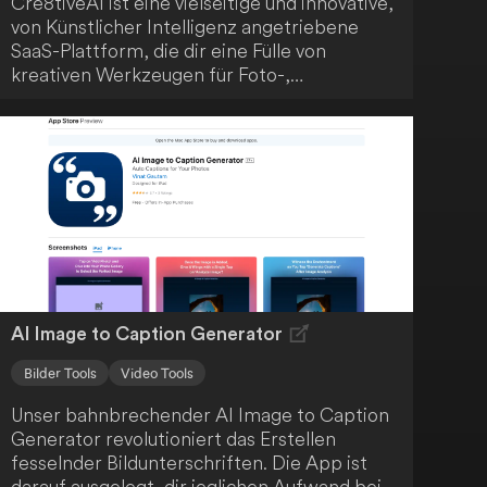
Cre8tiveAI ist eine vielseitige und innovative,
von Künstlicher Intelligenz angetriebene
SaaS-Plattform, die dir eine Fülle von
kreativen Werkzeugen für Foto-,
Illustrations- und Video-
Bearbeitungsaufgaben bietet. Die Plattform
bietet blitzschnelle Lösungen, wobei
Aufgaben in weniger als 10 Sekunden
erledigt werden. Cre8tiveAI revolutioniert
den kreativen Bearbeitungsprozess.
AI Image to Caption Generator
Bilder Tools
Video Tools
Unser bahnbrechender AI Image to Caption
Generator revolutioniert das Erstellen
fesselnder Bildunterschriften. Die App ist
darauf ausgelegt, dir jeglichen Aufwand beim