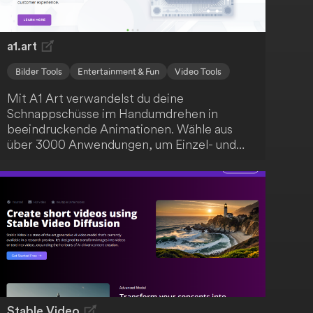
576x1024 erstellen, was die Plattform ideal
für Content-Ersteller und KI-Interessierte
macht.
a1.art
Bilder Tools
Entertainment & Fun
Video Tools
Mit A1 Art verwandelst du deine
Schnappschüsse im Handumdrehen in
beeindruckende Animationen. Wähle aus
über 3000 Anwendungen, um Einzel- und
Gruppenfotos sowie GIFs und Videos zu
animieren. Diese innovative Plattform hebt
die Fotobearbeitung auf ein neues Level und
lässt deine Erinnerungen legendär werden.
Stable Video