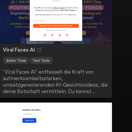
Möglichkeiten von ScreenTrans!
Viral Faces AI
Bilder Tools
Text Tools
"Viral Faces AI" entfesselt die Kraft von
aufmerksamkeitsstarken,
umsatzgenerierenden KI-Gesichtsvideos, die
deine Botschaft vermitteln. Du kannst
massiven Traffic und Verkäufe von Instagram
Reels und YouTube Shorts generieren. Nutze
die beeindruckenden Möglichkeiten dieser
Technologie, um deine Online-Präsenz zu
steigern.