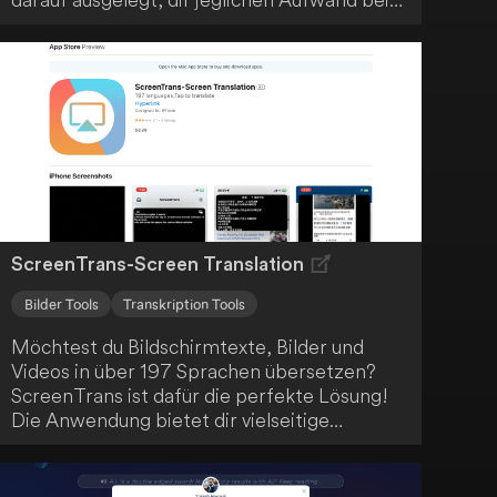
Formulieren perfekter Bildunterschriften
abzunehmen. Es handelt sich um die Zukunft
der Bildunterschriften, die deine
atemberaubenden Fotos optimal zur Geltung
bringt.
ScreenTrans-Screen Translation
Bilder Tools
Transkription Tools
Möchtest du Bildschirmtexte, Bilder und
Videos in über 197 Sprachen übersetzen?
ScreenTrans ist dafür die perfekte Lösung!
Die Anwendung bietet dir vielseitige
Übersetzungsfeatures, einschließlich
Offline-Übersetzungen in über 50 Sprachen.
Profitiere von den umfangreichen