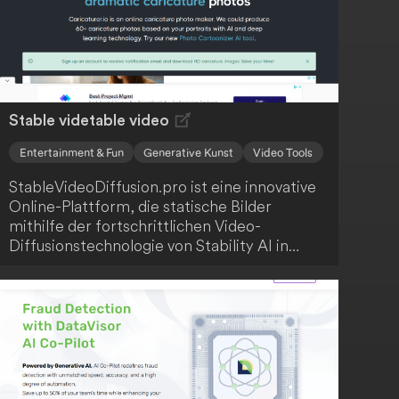
Stable videtable video
Entertainment & Fun
Generative Kunst
Video Tools
StableVideoDiffusion.pro ist eine innovative
Online-Plattform, die statische Bilder
mithilfe der fortschrittlichen Video-
Diffusionstechnologie von Stability AI in
dynamische Videos umwandelt. Der Service
ermöglicht kostenlosen und
warteschlangenfreien Zugriff auf
hochauflösende Videoerstellung mit
Bildraten zwischen 3 und 30 Frames pro
Sekunde. Du kannst Videos von bis zu 4
Sekunden Länge in einer Auflösung von