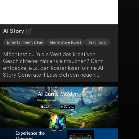
AI Story
Entertainment & Fun
Generative Kunst
Text Tools
Möchtest du in die Welt des kreativen
Geschichtenerzählens eintauchen? Dann
entdecke jetzt den kostenlosen online AI
Story Generator! Lass dich von neuen
Erzählungen inspirieren und erkunde
verschiedene Genres mit anpassbaren
Optionen. Nutze die AI-generierten
Geschichten als Inspirationsquelle für dein
kreatives Schreiben, zur Unterhaltung oder
für Bildungszwecke.