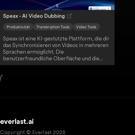
Speax - AI Video Dubbing
Produktivität
Transkription Tools
Video Tools
Speax ist eine KI-gestützte Plattform, die dir
das Synchronisieren von Videos in mehreren
Sprachen ermöglicht. Die
benutzerfreundliche Oberfläche und die
schnelle Batch-Verarbeitung erleichtern es
dir, ein globales Publikum zu erreichen. Du
kannst deine Videos einfach hochladen,
verwalten und herunterladen.
everlast.ai
Copyright © Everlast 2025