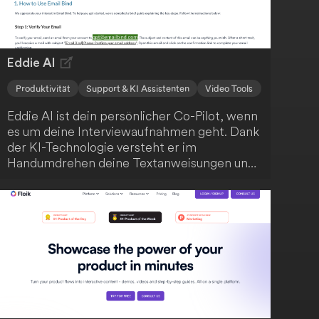
Eddie AI
Produktivität
Support & KI Assistenten
Video Tools
Eddie AI ist dein persönlicher Co-Pilot, wenn
es um deine Interviewaufnahmen geht. Dank
der KI-Technologie versteht er im
Handumdrehen deine Textanweisungen und
kann deine Aufnahmen blitzschnell
bearbeiten. Du kannst stärkere Hooks
anfordern, deine Schnitte prägnanter
gestalten und nahtlos mit Eddie iterieren.
Anschließend exportierst du die Ergebnisse
ganz einfach als MP4 oder arbeitest sie in
Adobe, DaVinci Resolve und FCP weiter aus.