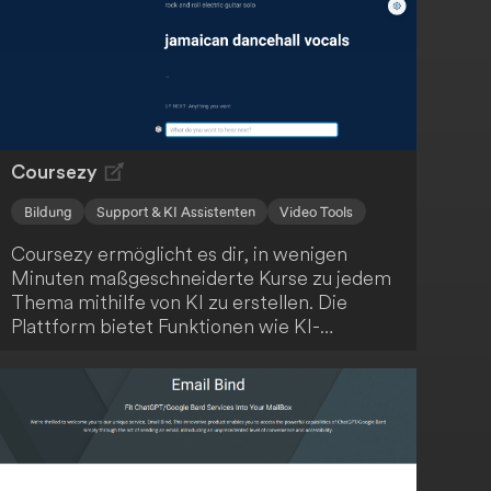
Coursezy
Bildung
Support & KI Assistenten
Video Tools
Coursezy ermöglicht es dir, in wenigen
Minuten maßgeschneiderte Kurse zu jedem
Thema mithilfe von KI zu erstellen. Die
Plattform bietet Funktionen wie KI-
generierte Inhalte, Video-Integration,
interaktive Quizze und einen KI-
Lernassistenten. Starte kostenlos und
revolutioniere dein Lernen!