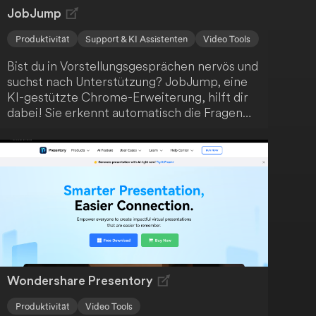
JobJump
Produktivität
Support & KI Assistenten
Video Tools
Bist du in Vorstellungsgesprächen nervös und
suchst nach Unterstützung? JobJump, eine
KI-gestützte Chrome-Erweiterung, hilft dir
dabei! Sie erkennt automatisch die Fragen
und bietet dir prägnante, zielgerichtete
Antwortvorschläge basierend auf deinem
Lebenslauf. Mit dieser innovativen Lösung
wirst du sicher den gewünschten Job an
Land ziehen.
Wondershare Presentory
Produktivität
Video Tools