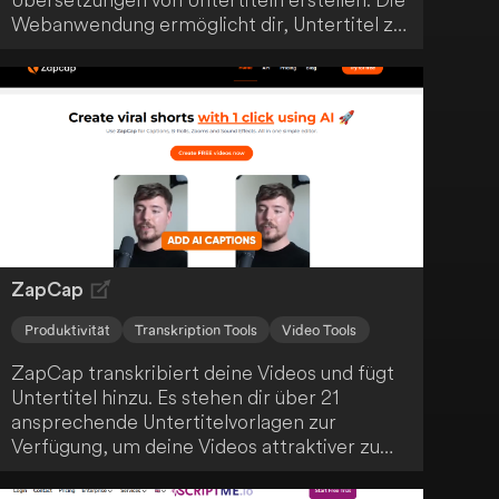
Webanwendung ermöglicht dir, Untertitel zu
übersetzen oder Videos zu globalisieren. So
optimierst du deinen Arbeitsablauf durch
Effizienz und Genauigkeit.
ZapCap
Produktivität
Transkription Tools
Video Tools
ZapCap transkribiert deine Videos und fügt
Untertitel hinzu. Es stehen dir über 21
ansprechende Untertitelvorlagen zur
Verfügung, um deine Videos attraktiver zu
gestalten. Die Anwendung verbessert die
Benutzerfreundlichkeit und das Engagement