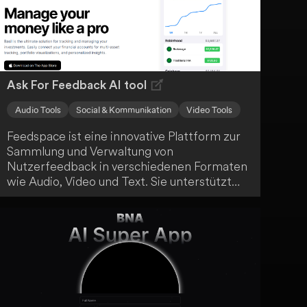
spielerischen Hilfe inspirieren und finde den
perfekten Namen für deinen neuen
Begleiter.
Ask For Feedback AI tool
Audio Tools
Social & Kommunikation
Video Tools
Feedspace ist eine innovative Plattform zur
Sammlung und Verwaltung von
Nutzerfeedback in verschiedenen Formaten
wie Audio, Video und Text. Sie unterstützt
Unternehmen dabei, Vertrauen aufzubauen
und ihre markenorientierte Ausrichtung zu
stärken, indem sie qualitativ hochwertiges
Feedback nahtlos erfasst. Mit Funktionen wie
der Erstellung von Formularen, der
Organisation von Rückmeldungen und der
Integration von sozialen Feeds bietet
Feedspace eine umfassende Lösung für dich