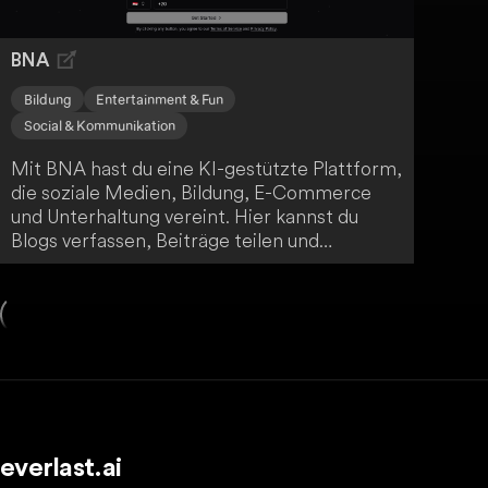
als E-Commerce-Unternehmer oder
Selbstständiger.
BNA
Bildung
Entertainment & Fun
Social & Kommunikation
Mit BNA hast du eine KI-gestützte Plattform,
die soziale Medien, Bildung, E-Commerce
und Unterhaltung vereint. Hier kannst du
Blogs verfassen, Beiträge teilen und
Freundschaften knüpfen. Darüber hinaus
bietet dir die Plattform einen KI-Lehrer für
40 Sprachen und die Möglichkeit, mit
Charakteren aus Büchern, Filmen und Serien
zu chatten. Tauche ein in diese faszinierende
Welt!
everlast.ai