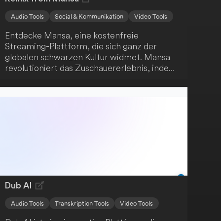
Audio Tools
Social & Kommunikation
Video Tools
Entdecke Mansa, eine kostenfreie
Streaming-Plattform, die sich ganz der
globalen schwarzen Kultur widmet. Mansa
revolutioniert das Zuschauererlebnis, indem
es echte Interaktivität ins Streaming bringt.
Du kannst sogar ausgewählte Titel nach
deinen Vorstellungen neu gestalten - ein
einzigartiges Erlebnis!
Dub AI
Audio Tools
Transkription Tools
Video Tools