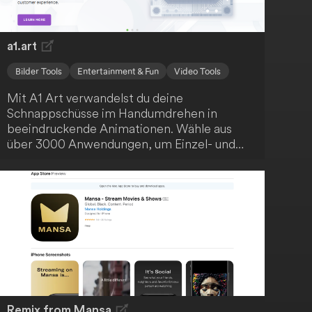
a1.art
Bilder Tools
Entertainment & Fun
Video Tools
Mit A1 Art verwandelst du deine
Schnappschüsse im Handumdrehen in
beeindruckende Animationen. Wähle aus
über 3000 Anwendungen, um Einzel- und
Gruppenfotos sowie GIFs und Videos zu
animieren. Diese innovative Plattform hebt
die Fotobearbeitung auf ein neues Level und
lässt deine Erinnerungen legendär werden.
Remix from Mansa