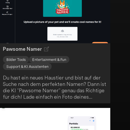
Längen. Mit Funktionen wie einem
Reimwörterbuch und Möglichkeiten zur
Zusammenarbeit ist sie sowohl für
angehende als auch für professionelle
Dichter ideal geeignet.
Pawsome Namer
Bilder Tools
Entertainment & Fun
Support & KI Assistenten
Du hast ein neues Haustier und bist auf der
Suche nach dem perfekten Namen? Dann ist
die KI "Pawsome Namer" genau das Richtige
für dich! Lade einfach ein Foto deines
Haustieres hoch und lass die Technologie
kreative Namensvorschläge generieren. Die
KI analysiert das Bild und entwickelt auf
dieser Grundlage passende und einzigartige
Namensideen. Lass dich von dieser