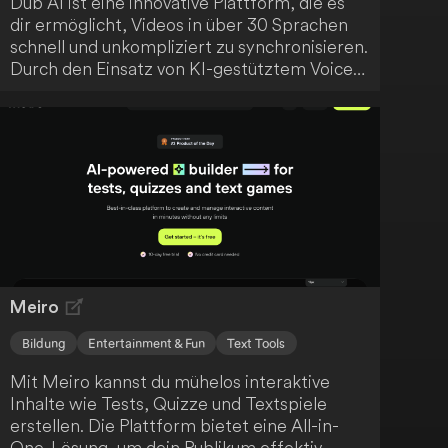
Dub AI ist eine innovative Plattform, die es
dir ermöglicht, Videos in über 30 Sprachen
schnell und unkompliziert zu synchronisieren.
Durch den Einsatz von KI-gestütztem Voice
Cloning und Übersetzung bietet sie
hochwertige, lokalisierten Audio- und
Videoinhalte. Die benutzerfreundliche
Oberfläche unterstützt bis zu 10 Sprecher
gleichzeitig und fördert so deine globale
Reichweite als Content Creator.
Meiro
Bildung
Entertainment & Fun
Text Tools
Mit Meiro kannst du mühelos interaktive
Inhalte wie Tests, Quizze und Textspiele
erstellen. Die Plattform bietet eine All-in-
One-Lösung, um dein Publikum effektiv