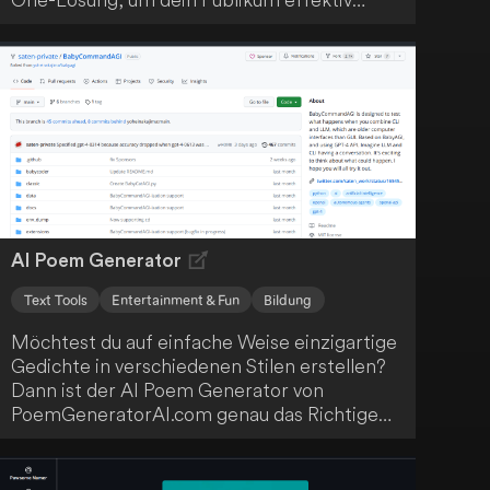
einzubinden und mit wirkungsvollen Inhalten
anzusprechen - sowohl bildend als auch
unterhaltend.
AI Poem Generator
Text Tools
Entertainment & Fun
Bildung
Möchtest du auf einfache Weise einzigartige
Gedichte in verschiedenen Stilen erstellen?
Dann ist der AI Poem Generator von
PoemGeneratorAI.com genau das Richtige
für dich! Die Plattform nutzt fortschrittliche
KI-Technologie und generiert innerhalb von
10 Sekunden Gedichte in unterschiedlichen