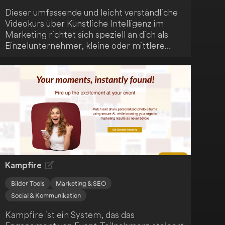
Dieser umfassende und leicht verständliche
Videokurs über Künstliche Intelligenz im
Marketing richtet sich speziell an dich als
Einzelunternehmer, kleine oder mittlere
Unternehmen in Großbritannien. Er enthält
auch zweiwöchige Updates für ein ganzes
Jahr ab August, inklusive neuen AI-Tools und
Techniken. Ein Muss für alle, die den Einsatz
von AI im Marketingbereich meistern wollen.
Kampfire
Bilder Tools
Marketing & SEO
Social & Kommunikation
Kampfire ist ein System, das das