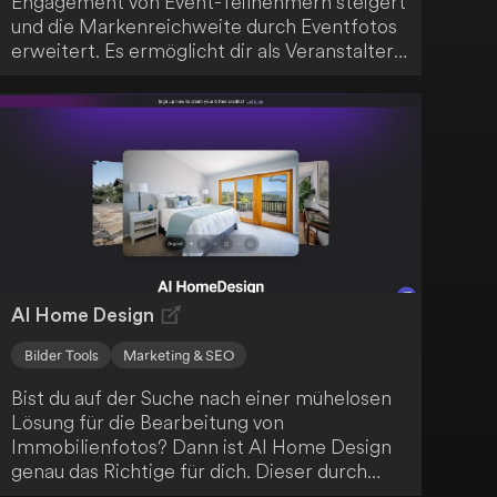
Engagement von Event-Teilnehmern steigert
und die Markenreichweite durch Eventfotos
erweitert. Es ermöglicht dir als Veranstalter
oder Marketingteam, personalisierte
Fotoalben mithilfe von sicherer KI
unkompliziert zu teilen. Sobald die
Teilnehmer ihr persönliches Album sehen,
erhöht sich deren Aufnahmebereitschaft,
was Sponsoren erlaubt, durch
zugeschnittene Werbung und direkte
Handlungsaufforderungen gezielt mit dem
Publikum in Kontakt zu treten.
AI Home Design
Bilder Tools
Marketing & SEO
Bist du auf der Suche nach einer mühelosen
Lösung für die Bearbeitung von
Immobilienfotos? Dann ist AI Home Design
genau das Richtige für dich. Dieser durch
Künstliche Intelligenz angetriebene Dienst