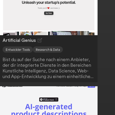
Artificial Genius
Entwickler Tools
Research & Data
Bist du auf der Suche nach einem Anbieter,
der dir integrierte Dienste in den Bereichen
Künstliche Intelligenz, Data Science, Web-
und App-Entwicklung zu einem einheitlichen
Preis anbietet? Dann ist Artificial Genius
genau das Richtige für dich! Das
Unternehmen positioniert sich als One-Stop-
Shop für technologische Lösungen, die
sowohl für Start-ups als auch etablierte
Firmen relevant sind. Mit der transparenten