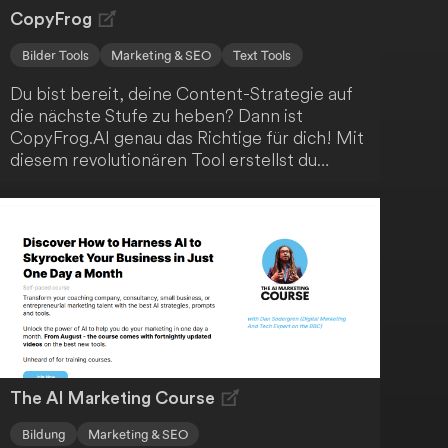
CopyFrog
Bilder Tools
Marketing & SEO
Text Tools
Du bist bereit, deine Content-Strategie auf
die nächste Stufe zu heben? Dann ist
CopyFrog.AI genau das Richtige für dich! Mit
diesem revolutionären Tool erstellst du
mühelos hochwertige und ansprechende
Inhalte, die deine Zielgruppe begeistern
werden. Profitiere von einer Vielzahl an
Funktionen wie Textgenerierung,
Bildproduktion und Anzeigenerstellung - alles
in einem einzigen Abonnement. Erlebe jetzt
die Zukunft der Inhaltserstellung!
The AI Marketing Course
Bildung
Marketing & SEO