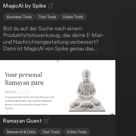
MagicAI by Spike
Business Tools
Text Tools
Video Tools
Bist du auf der Suche nach einem
Produktivitätswerkzeug, das deine E-Mail-
und Nachrichtengestaltung verbessert?
Dann ist MagicAI von Spike genau das
Richtige für dich! Diese KI-gestützte Lösung
beschleunigt deine Arbeitsabläufe und hilft
dir, klare, überzeugende Kommunikation zu
erstellen. Darüber hinaus bietet MagicAI eine
sofortige Zusammenfassung deiner langen
E-Mail-Konversationen, Nachrichten,
Notizen und Dateien. Steigere deine
Effizienz mit MagicAI!
Ramayan Quest
Research & Data
Text Tools
Video Tools