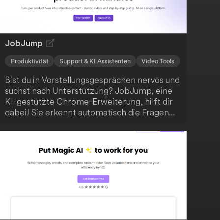
Adobe, DaVinci Resolve und FCP weiter aus.
JobJump
Produktivität
Support & KI Assistenten
Video Tools
Bist du in Vorstellungsgesprächen nervös und
suchst nach Unterstützung? JobJump, eine
KI-gestützte Chrome-Erweiterung, hilft dir
dabei! Sie erkennt automatisch die Fragen
und bietet dir prägnante, zielgerichtete
Antwortvorschläge basierend auf deinem
Lebenslauf. Mit dieser innovativen Lösung
wirst du sicher den gewünschten Job an
Land ziehen.