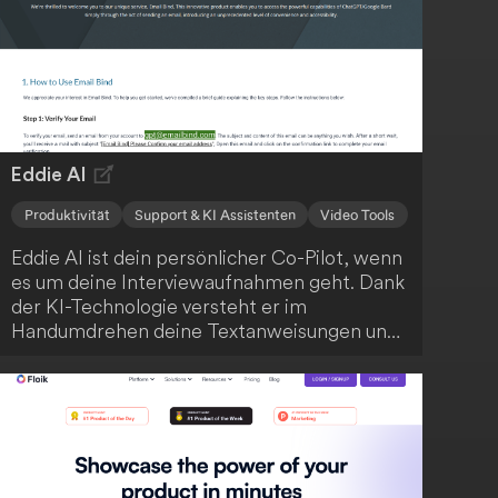
Eddie AI
Produktivität
Support & KI Assistenten
Video Tools
Eddie AI ist dein persönlicher Co-Pilot, wenn
es um deine Interviewaufnahmen geht. Dank
der KI-Technologie versteht er im
Handumdrehen deine Textanweisungen und
kann deine Aufnahmen blitzschnell
bearbeiten. Du kannst stärkere Hooks
anfordern, deine Schnitte prägnanter
gestalten und nahtlos mit Eddie iterieren.
Anschließend exportierst du die Ergebnisse
ganz einfach als MP4 oder arbeitest sie in