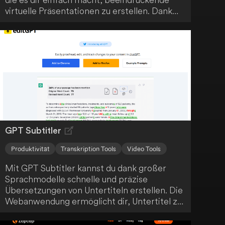
virtuelle Präsentationen zu erstellen. Dank
leistungsstarker KI-Funktionen bringst du
deine Botschaft sicher bei deinem Publikum
an.
GPT Subtitler
Produktivität
Transkription Tools
Video Tools
Mit GPT Subtitler kannst du dank großer
Sprachmodelle schnelle und präzise
Übersetzungen von Untertiteln erstellen. Die
Webanwendung ermöglicht dir, Untertitel zu
übersetzen oder Videos zu globalisieren. So
optimierst du deinen Arbeitsablauf durch