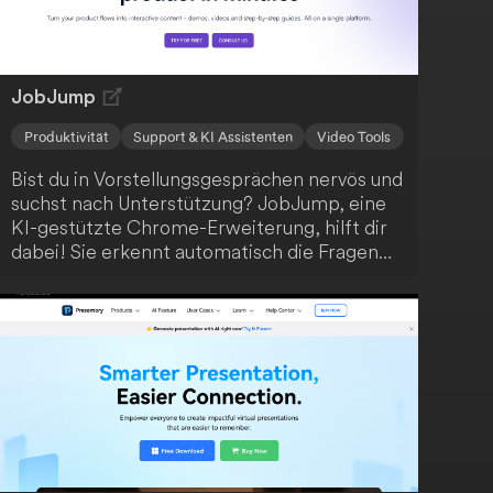
Adobe, DaVinci Resolve und FCP weiter aus.
JobJump
Produktivität
Support & KI Assistenten
Video Tools
Bist du in Vorstellungsgesprächen nervös und
suchst nach Unterstützung? JobJump, eine
KI-gestützte Chrome-Erweiterung, hilft dir
dabei! Sie erkennt automatisch die Fragen
und bietet dir prägnante, zielgerichtete
Antwortvorschläge basierend auf deinem
Lebenslauf. Mit dieser innovativen Lösung
wirst du sicher den gewünschten Job an
Land ziehen.