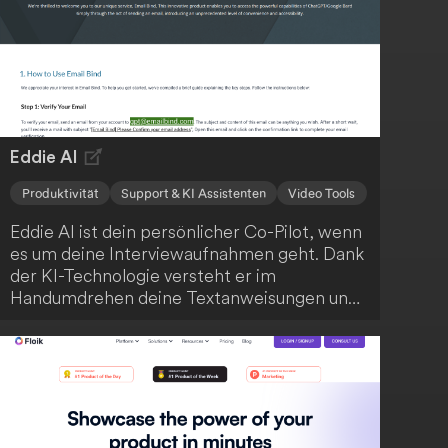
Eddie AI
Produktivität
Support & KI Assistenten
Video Tools
Eddie AI ist dein persönlicher Co-Pilot, wenn
es um deine Interviewaufnahmen geht. Dank
der KI-Technologie versteht er im
Handumdrehen deine Textanweisungen und
kann deine Aufnahmen blitzschnell
bearbeiten. Du kannst stärkere Hooks
anfordern, deine Schnitte prägnanter
gestalten und nahtlos mit Eddie iterieren.
Anschließend exportierst du die Ergebnisse
ganz einfach als MP4 oder arbeitest sie in