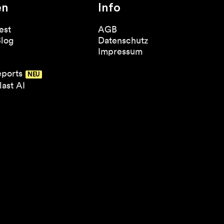
en
Info
est
AGB
Blog
Datenschutz
Impressum
eports
ast AI