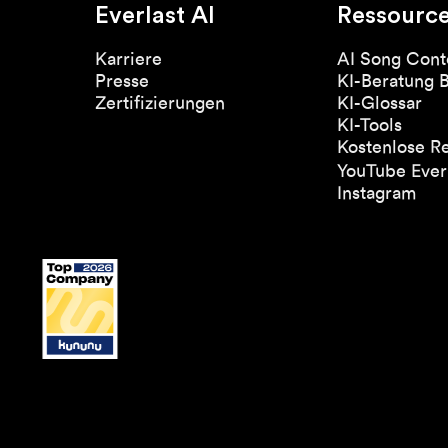
Everlast AI
Ressourc
Karriere
AI Song Cont
Presse
KI-Beratung 
Zertifizierungen
KI-Glossar
KI-Tools
Kostenlose R
YouTube Everl
Instagram