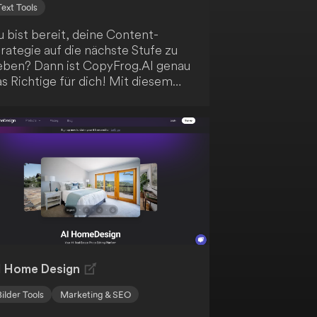
Text Tools
 bist bereit, deine Content-
rategie auf die nächste Stufe zu
eben? Dann ist CopyFrog.AI genau
s Richtige für dich! Mit diesem
volutionären Tool erstellst du
ühelos hochwertige und
nsprechende Inhalte, die deine
ielgruppe begeistern werden.
ofitiere von einer Vielzahl an
unktionen wie Textgenerierung,
ildproduktion und
zeigenerstellung - alles in einem
inzigen Abonnement. Erlebe jetzt
e Zukunft der Inhaltserstellung!
I Home Design
Bilder Tools
Marketing & SEO