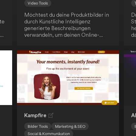
Video Tools
Möchtest du deine Produktbilder in
Du
te
durch Künstliche Intelligenz
St
generierte Beschreibungen
h
nd
verwandeln, um deinen Online-
da
Verkauf erheblich zu steigern? Dann
re
ist ProductDescriber genau die
m
innovative Lösung, um deine
a
en
Produkte effektiv zu präsentieren.
Z
op
Pr
F
B
it
An
en
e
on
di
Kampfire
A
Bilder Tools
Marketing & SEO
Social & Kommunikation