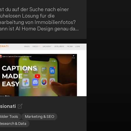
st du auf der Suche nach einer
ühelosen Lösung für die
earbeitung von Immobilienfotos?
ann ist AI Home Design genau das
chtige für dich. Dieser durch
ünstliche Intelligenz angetriebene
enst bietet dir erstklassige und
infache
earbeitungsmöglichkeiten, die
einen Immobilienvertrieb
terstützen. Lass dich von der
raft der KI überzeugen und
rofitiere von diesem innovativen
rvice.
sionati
Bilder Tools
Marketing & SEO
Research & Data