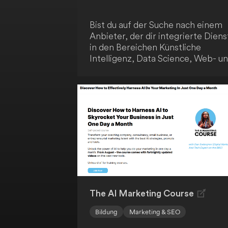
Bist du auf der Suche nach einem
Anbieter, der dir integrierte Diens
in den Bereichen Künstliche
Intelligenz, Data Science, Web- u
App-Entwicklung zu einem
einheitlichen Preis anbietet? Dann
ist Artificial Genius genau das
Richtige für dich! Das Unternehm
positioniert sich als One-Stop-Sh
für technologische Lösungen, die
sowohl für Start-ups als auch
etablierte Firmen relevant sind. M
der transparenten und zugänglich
Preisgestaltung können Kunden v
den vielfältigen Möglichkeiten
profitieren.
The AI Marketing Course
Bildung
Marketing & SEO