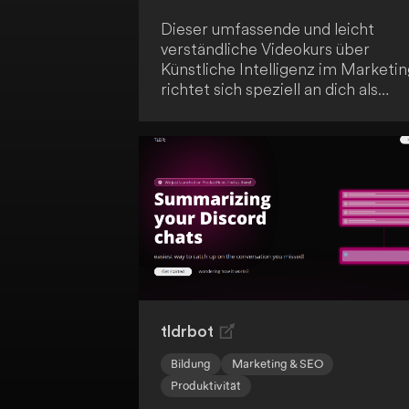
Dieser umfassende und leicht
verständliche Videokurs über
Künstliche Intelligenz im Marketin
richtet sich speziell an dich als
Einzelunternehmer, kleine oder
mittlere Unternehmen in
Großbritannien. Er enthält auch
zweiwöchige Updates für ein
ganzes Jahr ab August, inklusive
neuen AI-Tools und Techniken. Ein
Muss für alle, die den Einsatz von 
im Marketingbereich meistern
wollen.
tldrbot
Bildung
Marketing & SEO
Produktivität