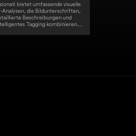
sionati bietet umfassende visuelle
-Analysen, die Bildunterschriften,
etaillierte Beschreibungen und
ntelligentes Tagging kombinieren.
s nutzt führende KI-Technologien
r eine beispiellose Genauigkeit
d Tiefe. Dies ist besonders
rtvoll im digitalen Marketing und
ür datenbasierte Erkenntnisse.