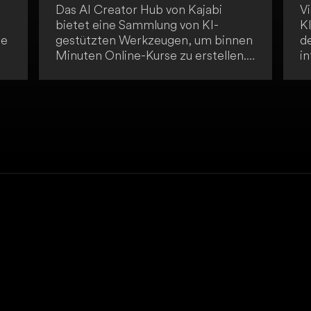
Das AI Creator Hub von Kajabi
Vi
bietet eine Sammlung von KI-
KI
ie
gestützten Werkzeugen, um binnen
d
Minuten Online-Kurse zu erstellen.
i
Es unterstützt beim Erstellen von
E
Kursstrukturen sowie
fü
Marketingmaterialien, wobei erste
un
Entwürfe sofort generiert werden.
we
Nutzer müssen lediglich ihre Idee
f
einbringen.