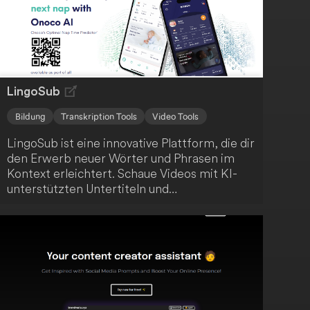
LingoSub
Bildung
Transkription Tools
Video Tools
LingoSub ist eine innovative Plattform, die dir
den Erwerb neuer Wörter und Phrasen im
Kontext erleichtert. Schaue Videos mit KI-
unterstützten Untertiteln und
Übersetzungen an und profitiere von einem
umfassenden Lernerlebnis. Zu den
Hauptfunktionen gehören die
Zusammenfassung von Inhalten, die
Erstellung von Transkripten und eine
effiziente Notizverwaltung.