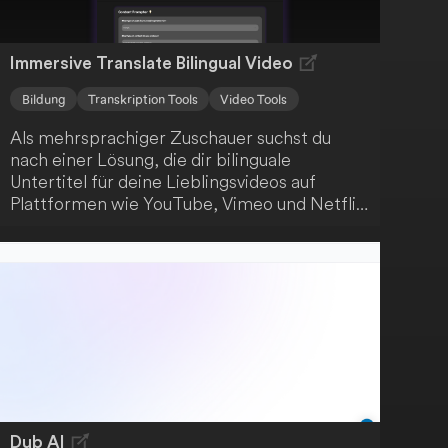
Immersive Translate Bilingual Video
Bildung
Transkription Tools
Video Tools
Als mehrsprachiger Zuschauer suchst du
nach einer Lösung, die dir bilinguale
Untertitel für deine Lieblingsvideos auf
Plattformen wie YouTube, Vimeo und Netflix
bietet? Dann ist Immersive Translate genau
das Richtige für dich! Diese Anwendung
unterstützt bereits über 50 Plattformen und
erweitert ihr Angebot ständig, um dir eine
verbesserte Nutzererfahrung zu bieten. Egal,
in welcher Sprache du deine Videos
konsumierst - Immersive Translate hat die
passenden Untertitel für dich.
Dub AI