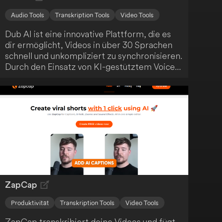
Audio Tools
Transkription Tools
Video Tools
Dub AI ist eine innovative Plattform, die es
dir ermöglicht, Videos in über 30 Sprachen
schnell und unkompliziert zu synchronisieren.
Durch den Einsatz von KI-gestütztem Voice
Cloning und Übersetzung bietet sie
hochwertige, lokalisierten Audio- und
Videoinhalte. Die benutzerfreundliche
Oberfläche unterstützt bis zu 10 Sprecher
gleichzeitig und fördert so deine globale
Reichweite als Content Creator.
ZapCap
Produktivität
Transkription Tools
Video Tools
ZapCap transkribiert deine Videos und fügt