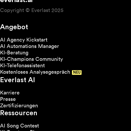
everlast.ai
Copyright © Everlast 2025
Angebot
AI Agency Kickstart
AI Automations Manager
KI-Beratung
KI-Champions Community
KI-Telefonassistent
Kostenloses Analysegespräch
Everlast AI
Karriere
Presse
Zertifizierungen
Ressourcen
AI Song Contest