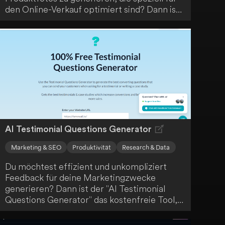
den Online-Verkauf optimiert sind? Dann ist
AI-Product Photos genau das Richtige für
dich. Im Gegensatz zu anderen KI-Modellen
werden die Produktbilder hier nicht
verändert, sondern mit dem CreatorKit
Diffusion Model erstellt.
AI Testimonial Questions Generator
Marketing & SEO
Produktivität
Research & Data
Du möchtest effizient und unkompliziert
Feedback für deine Marketingzwecke
generieren? Dann ist der "AI Testimonial
Questions Generator" das kostenfreie Tool,
das du brauchst. Ohne Anmeldung kannst du
damit automatisiert Testimonial-Fragen