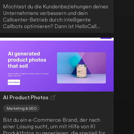
Möchtest du die Kundenbeziehungen deines
Unternehmens verbessern und dein
Callcenter-Betrieb durch intelligente
Callbots optimieren? Dann ist HelloCall
genau das leistungsstarke Werkzeug, das du
brauchst. Mit HelloCall kannst du die
Fähigkeiten von Sprachbots nutzen, um
deinen Kunden rund um die Uhr einen
intelligenten und automatisierten
Kundenservice zu bieten. Eine effektive
Lösung für eine kontinuierliche und
automatisierte Kundenbetreuung.
AI Product Photos
Marketing & SEO
Bist du ein e-Commerce-Brand, der nach
einer Lösung sucht, um mit Hilfe von KI
Produktfotos zu generieren, die speziell für