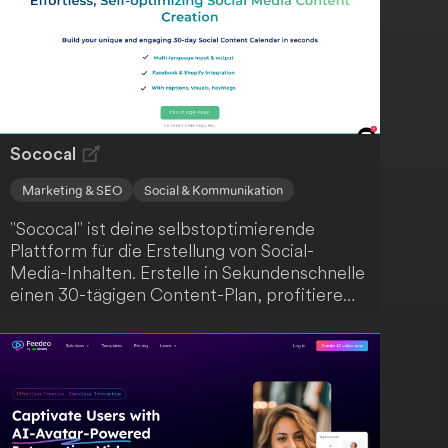
Sococal
Marketing & SEO
Social & Kommunikation
"Sococal" ist deine selbstoptimierende
Plattform für die Erstellung von Social-
Media-Inhalten. Erstelle in Sekundenschnelle
einen 30-tägigen Content-Plan, profitiere
von mehrsprachiger Eingabe und Ausgabe
sowie Integrationen mit Facebook und
Shopify. Dank vorgefertigter
Bildunterschriften, Visuals und Hashtags
kannst du selbstbewusst und regelmäßig
posten und dich auf das Wachstum deines