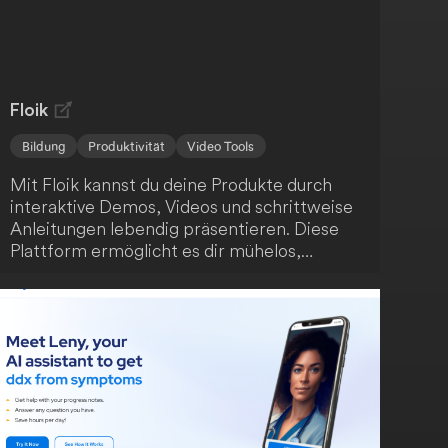
Floik
Bildung
Produktivität
Video Tools
Mit Floik kannst du deine Produkte durch
interaktive Demos, Videos und schrittweise
Anleitungen lebendig präsentieren. Diese
Plattform ermöglicht es dir mühelos,
ansprechende Produktinhalte zu erstellen -
auch wenn sich dein Produkt schnell
weiterentwickelt. Fördere das Verständnis
deiner Nutzer, steigere die
Kundenzufriedenheit und unterstütze die
Produktnutzung.