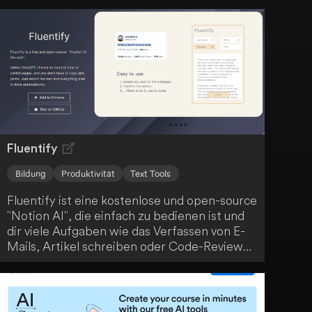
gestützte Kursentwicklung, anpassbare
Kursübersichten und interaktives Curriculum-
Design. Profitiere von personalisierten
Lerninhalten, Echtzeit-KI-Kursleitern und
einer GPT-4-getriebenen Lernerfahrung, um
deine Ziele zu erreichen.
Fluentify
Bildung
Produktivität
Text Tools
Fluentify ist eine kostenlose und open-source
"Notion AI", die einfach zu bedienen ist und
dir viele Aufgaben wie das Verfassen von E-
Mails, Artikel schreiben oder Code-Reviews
erleichtert. Durch einfaches Wischen wird
deine Arbeit erledigt. Egal, in welcher
Situation du dich befindest, Fluentify ist ein
vielseitiges Tool, das dir den Arbeitsalltag