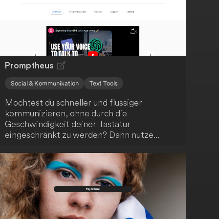
Genauigkeit als YouTube. Chatte einfach mit
der KI-Anwendung über den Inhalt und
mache deine Medien so für ein breites
Publikum zugänglich.
Promptheus
Social & Kommunikation
Text Tools
Möchtest du schneller und flüssiger
kommunizieren, ohne durch die
Geschwindigkeit deiner Tastatur
eingeschränkt zu werden? Dann nutze
Promptheus und ChatGPT, um deine Stimme
in deinen Kommunikationsworkflow zu
integrieren!