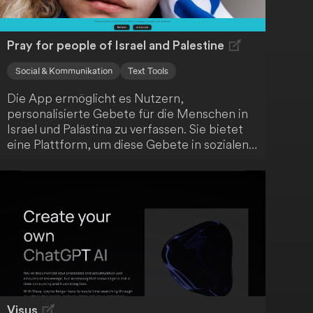
Pray for people of Israel and Palestine
Social & Kommunikation
Text Tools
Die App ermöglicht es Nutzern,
personalisierte Gebete für die Menschen in
Israel und Palästina zu verfassen. Sie bietet
eine Plattform, um diese Gebete in sozialen
Medien zu teilen und Diskussionen über
Hoffnung und Frieden anzuregen. Dies kann
eine Form der Unterstützung für diejenigen
sein, die vom Israel-Palästina-Konflikt
betroffen sind und nach Wegen suchen, ihre
Anteilnahme auszudrücken.
Visus