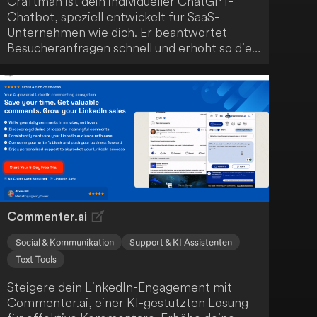
Craftman ist dein individueller ChatGPT-
Chatbot, speziell entwickelt für SaaS-
Unternehmen wie dich. Er beantwortet
Besucheranfragen schnell und erhöht so die
Kundenbindung. Mit seiner einfachen
Bedienung führt Craftman zu höheren
Verkaufszahlen und einem verbesserten
Kundenerlebnis.
Commenter.ai
Social & Kommunikation
Support & KI Assistenten
Text Tools
Steigere dein LinkedIn-Engagement mit
Commenter.ai, einer KI-gestützten Lösung