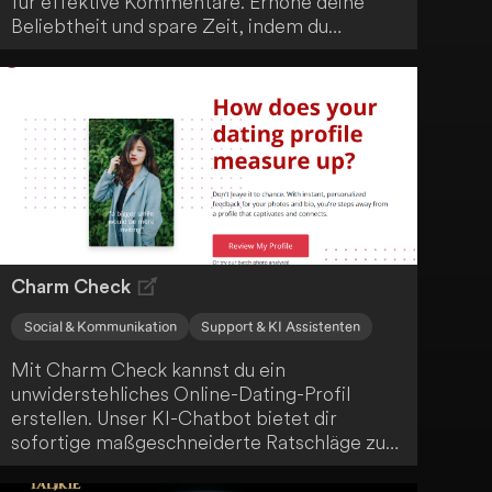
für effektive Kommentare. Erhöhe deine
Beliebtheit und spare Zeit, indem du
Künstliche Intelligenz nutzt. Erreiche deine
Geschäftsziele schneller durch optimierte
Interaktionen auf der Plattform.
Charm Check
Social & Kommunikation
Support & KI Assistenten
Mit Charm Check kannst du ein
unwiderstehliches Online-Dating-Profil
erstellen. Unser KI-Chatbot bietet dir
sofortige maßgeschneiderte Ratschläge zur
Perfektionierung deiner Fotos und zur
Verbesserung deiner Biografie. Hebe dich ab