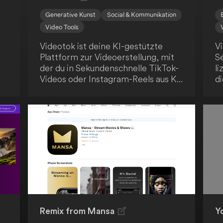
Generative Kunst
Social & Kommunikation
Video Tools
Videotok ist deine KI-gestützte
Vi
Plattform zur Videoerstellung, mit
S
der du in Sekundenschnelle TikTok-
li
Videos oder Instagram-Reels aus KI-
di
y
generierten oder realen Bildern
d
t.
erstellen kannst, ohne
n
en
professionelle
ko
Bearbeitungsfähigkeiten zu
K
ng
benötigen. Die Nutzung dieser
Vi
benutzerfreundlichen Plattform ist
einfach und intuitiv.
ge
ür
Remix from Mansa
Yo