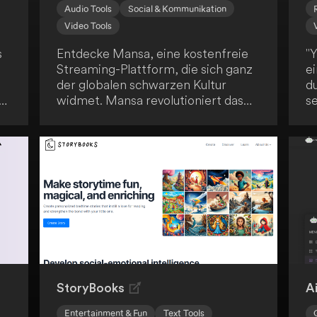
Audio Tools
Social & Kommunikation
Video Tools
s
Entdecke Mansa, eine kostenfreie
"Y
Streaming-Plattform, die sich ganz
ei
der globalen schwarzen Kultur
d
widmet. Mansa revolutioniert das
se
Zuschauererlebnis, indem es echte
li
Interaktivität ins Streaming bringt.
T
Du kannst sogar ausgewählte Titel
p
nach deinen Vorstellungen neu
so
gestalten - ein einzigartiges
S
Erlebnis!
m
StoryBooks
Ai
Entertainment & Fun
Text Tools