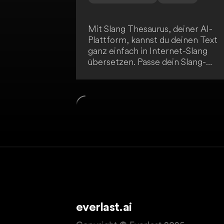
Mit Slang Thesaurus, deiner AI-
Plattform, kannst du deinen Text
ganz einfach in Internet-Slang
übersetzen. Passe dein Slang-
Niveau von 1 bis 5 an und erhalte
sofortige Ergebnisse ohne
aufwendige Recherche. Besuche
SlangThesaurus.com/translator u
verleihe deinem Text einen
trendigen Internet-Slang-Touch.
everlast.ai