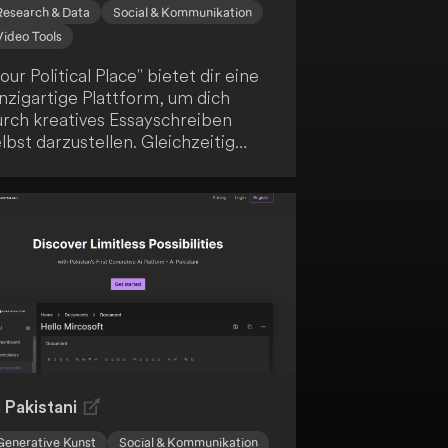
Research & Data
Social & Kommunikation
Video Tools
our Political Place" bietet dir eine
nzigartige Plattform, um dich
urch kreatives Essayschreiben
lbst darzustellen. Gleichzeitig
efert dir die integrierte KI-
echnologie eine Vorhersage deiner
olitischen Orientierung. Verbinde
 deine Leidenschaft für das
chreiben mit den Möglichkeiten
odernster Technologie.
 Pakistani
Generative Kunst
Social & Kommunikation