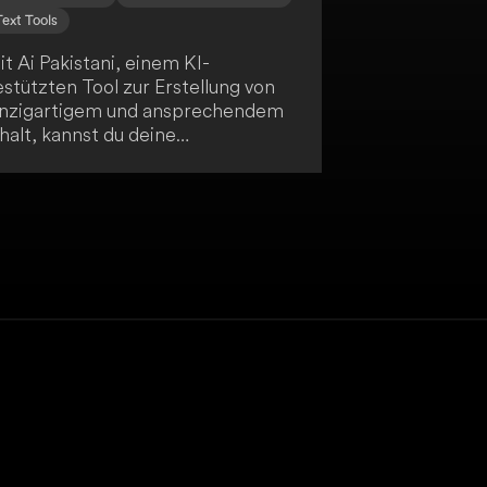
Text Tools
t Ai Pakistani, einem KI-
stützten Tool zur Erstellung von
inzigartigem und ansprechendem
halt, kannst du deine
onversionen und Verkäufe
eigern. Es bietet über 50 sofort
insatzbereite Vorlagen, die den
ontent-Erstellungsprozess
ereinfachen und hochwertige
gebnisse liefern. Nutze die
rtschrittliche KI-Technologie, um
hnell einzigartige Inhalte zu
enerieren, wähle aus
erschiedenen Vorlagen für
nterschiedliche Zwecke und
ofitiere von vereinfachten
reismodellen.