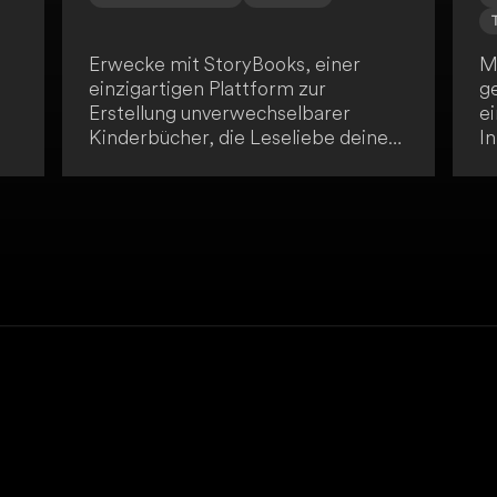
Erwecke mit StoryBooks, einer
Mi
einzigartigen Plattform zur
ge
Erstellung unverwechselbarer
e
Kinderbücher, die Leseliebe deines
In
Kindes. Personalisiere Charaktere
K
und Namen, integriere bekannte
st
Gesichter aus dem Leben deines
e
nd
Kindes und nutze deine Kreativität,
C
um Bildungs- und
v
Moralvorstellungen zu vermitteln.
Er
Entdecke von der StoryBooks-
fo
Community empfohlene
sc
Geschichten und erkunde das
g
Geschichtenerzählen in
v
verschiedenen Sprachen.
u
pr
P