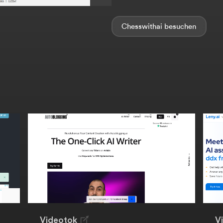
Chesswithai
Videotok
V