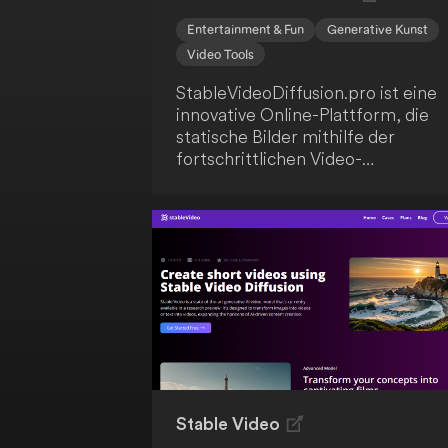
Entertainment & Fun
Generative Kunst
Video Tools
StableVideoDiffusion.pro ist eine
innovative Online-Plattform, die
statische Bilder mithilfe der
fortschrittlichen Video-
Diffusionstechnologie von Stabilit
AI in dynamische Videos umwandel
Der Service ermöglicht kostenlos
und warteschlangenfreien Zugriff
auf hochauflösende Videoerstellu
mit Bildraten zwischen 3 und 30
Frames pro Sekunde. Du kannst
Videos von bis zu 4 Sekunden Län
in einer Auflösung von 576x1024
erstellen, was die Plattform ideal f
Content-Ersteller und KI-
Interessierte macht.
Stable Video