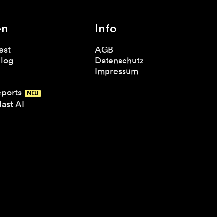
en
Info
est
AGB
Blog
Datenschutz
Impressum
eports
ast AI