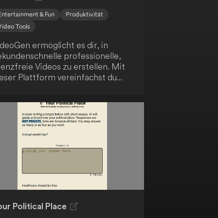
Entertainment & Fun
Produktivität
Video Tools
deoGen ermöglicht es dir, in
ekundenschnelle professionelle,
zenzfreie Videos zu erstellen. Mit
eser Plattform vereinfachst du
en Videoerstellungsprozess, der
ormalerweise zeitaufwendig und
stspielig ist. Mit nur wenigen
licks kannst du beeindruckende
deos kreieren.
ur Political Place