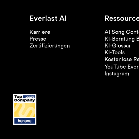
Everlast AI
Ressourc
Karriere
AI Song Cont
Presse
KI-Beratung 
Zertifizierungen
KI-Glossar
KI-Tools
Kostenlose R
YouTube Everl
Instagram