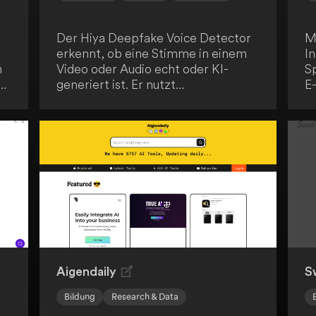
Der Hiya Deepfake Voice Detector
Mi
erkennt, ob eine Stimme in einem
I
n
Video oder Audio echt oder KI-
S
o,
generiert ist. Er nutzt
E
fortschrittliche KI-Technologien,
O
um die Authentizität der gehörten
Or
Stimme zu überprüfen. Dieses Tool
Do
ist speziell für die Verwendung in
In
Chrome-Tabs konzipiert.
in
S
Ko
Er
In
O
Aigendaily
S
Bildung
Research & Data