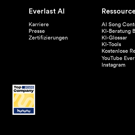
Everlast AI
Ressourc
Karriere
AI Song Cont
Presse
KI-Beratung 
Zertifizierungen
KI-Glossar
KI-Tools
Kostenlose R
YouTube Everl
Instagram