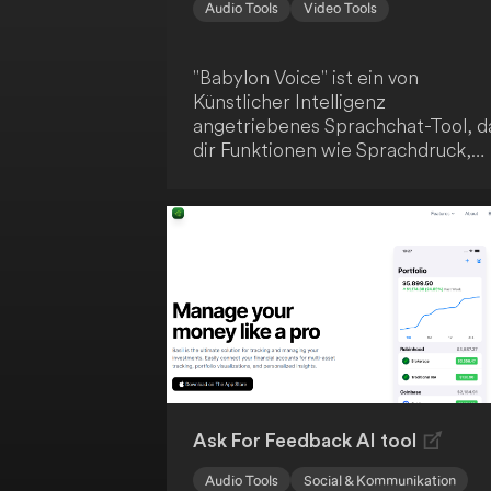
Audio Tools
Video Tools
"Babylon Voice" ist ein von
Künstlicher Intelligenz
angetriebenes Sprachchat-Tool, d
dir Funktionen wie Sprachdruck,
Web3-Speicher und eine
Medienwallet bietet. Nutze deine
Stimme, um mit dem KI-System
Texte, hochgeladene Dateien und
Videos von verschiedenen
Plattformen zu diskutieren. So
erweiterst du die
Interaktionsmöglichkeiten zwisch
dir und Künstlicher Intelligenz.
Ask For Feedback AI tool
Audio Tools
Social & Kommunikation