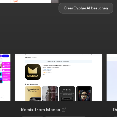
ClearCypherAI
Remix from Mansa
D