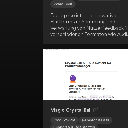
Video Tools
Feedspace ist eine innovative
Plattform zur Sammlung und
Verwaltung von Nutzerfeedback i
verschiedenen Formaten wie Audi
Video und Text. Sie unterstützt
Unternehmen dabei, Vertrauen
aufzubauen und ihre
markenorientierte Ausrichtung zu
stärken, indem sie qualitativ
hochwertiges Feedback nahtlos
erfasst. Mit Funktionen wie der
Erstellung von Formularen, der
Organisation von Rückmeldungen
und der Integration von sozialen
Feeds bietet Feedspace eine
umfassende Lösung für dich als E-
Magic Crystal Ball
Commerce-Unternehmer oder
Produktivität
Research & Data
Selbstständiger.
Support & KI Assistenten