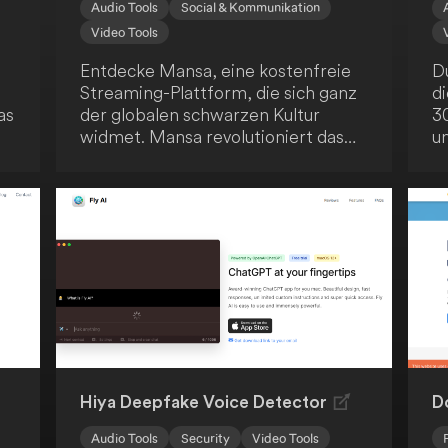
Audio Tools
Social & Kommunikation
Video Tools
Entdecke Mansa, eine kostenfreie
Du
Streaming-Plattform, die sich ganz
di
as
der globalen schwarzen Kultur
3
widmet. Mansa revolutioniert das
u
Zuschauererlebnis, indem es echte
D
Interaktivität ins Streaming bringt.
g
Du kannst sogar ausgewählte Titel
Ü
nach deinen Vorstellungen neu
ho
gestalten - ein einzigartiges
un
Erlebnis!
b
un
en
gl
g
C
Hiya Deepfake Voice Detector
D
Audio Tools
Security
Video Tools