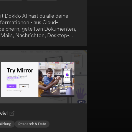
t Dokkio AI hast du alle deine
nformationen - aus Cloud-
peichern, geteilten Dokumenten,
-Mails, Nachrichten, Desktop-
rdnern und dem Web - an einem
t vereint. Die KI-Technologie von
kkio taggt und strukturiert deine
halte, damit sie perfekt zu deinen
dividuellen Arbeitsweisen,
uchvorgängen und
llaborationsstilen passen.
leichtere dank künstlicher
telligenz das Auffinden und die
rganisation deiner Informationen.
wivl
Bildung
Research & Data