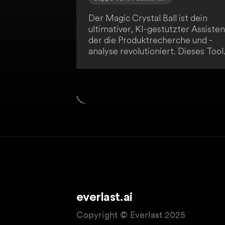
Der Magic Crystal Ball ist dein
ultimativer, KI-gestützter Assisten
der die Produktrecherche und -
analyse revolutioniert. Dieses Tool
entstand in Zusammenarbeit mit
erfahrenen Produktmanagern
weltweit und integriert sich nahtl
in Notion, um dir unübertroffene
Einblicke und Effizienz zu bieten.
Mit dem Magic Crystal Ball hast d
eine leistungsstarke Plattform für
datengestützte
Entscheidungsfindung im
Produktmanagement.
everlast.ai
Copyright © Everlast 2025