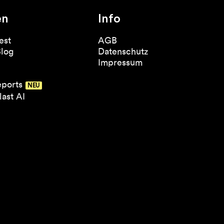
en
Info
est
AGB
Blog
Datenschutz
Impressum
eports
ast AI