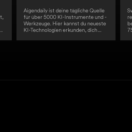
Aigendaily ist deine tägliche Quelle
S
t,
für über 5000 KI-Instrumente und -
r
Werkzeuge. Hier kannst du neueste
be
KI-Technologien erkunden, dich
7
weiterbilden und technologisch
D
stets an der Spitze bleiben.
da
os
Aigendaily dient als umfassende
r
Ressource für KI-Lösungen und
a
Innovationen.
R
u
Fo
A
F
is
m