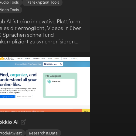
Audio Tools
Transkription Tools
Video Tools
b AI ist eine innovative Plattform,
e es dir ermöglicht, Videos in über
0 Sprachen schnell und
nkompliziert zu synchronisieren.
urch den Einsatz von KI-
estütztem Voice Cloning und
bersetzung bietet sie
chwertige, lokalisierten Audio-
d Videoinhalte. Die
enutzerfreundliche Oberfläche
terstützt bis zu 10 Sprecher
eichzeitig und fördert so deine
lobale Reichweite als Content
reator.
okkio AI
Produktivität
Research & Data