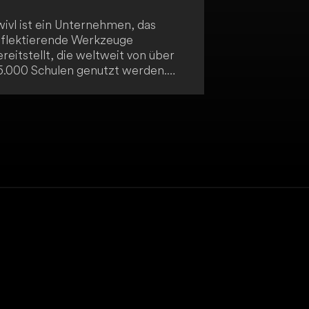
wivl ist ein Unternehmen, das
eflektierende Werkzeuge
reitstellt, die weltweit von über
5.000 Schulen genutzt werden.
iese Werkzeuge sollen Pädagogen
bei unterstützen, sich an den
asanten Wandel im Bildungssektor
nzupassen, der durch politische
evisionen, technologische
rtschritte, sich verändernde
rbeitsmärkte und laufende
orschungen verursacht wird. Swivl
t ein wichtiger Akteur in der
odernen Bildungstechnologie.