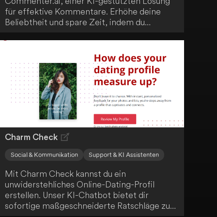
Commenter.ai, einer KI-gestützten Lösung
für effektive Kommentare. Erhöhe deine
Beliebtheit und spare Zeit, indem du
Künstliche Intelligenz nutzt. Erreiche deine
Geschäftsziele schneller durch optimierte
Interaktionen auf der Plattform.
Charm Check
Social & Kommunikation
Support & KI Assistenten
Mit Charm Check kannst du ein
unwiderstehliches Online-Dating-Profil
erstellen. Unser KI-Chatbot bietet dir
sofortige maßgeschneiderte Ratschläge zur
Perfektionierung deiner Fotos und zur