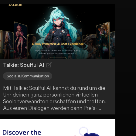
Verbesserung deiner Biografie. Hebe dich ab
und ziehe deine idealen Partner an, um dein
Dating-Spiel heute zu verbessern.
Talkie: Soulful AI
Social & Kommunikation
Mit Talkie: Soulful AI kannst du rund um die
Uhr deinen ganz persönlichen virtuellen
Seelenverwandten erschaffen und treffen.
Aus euren Dialogen werden dann Preis-
Karten generiert. Talkie ist ideal für dich,
wenn du Spaß, Unterhaltung und dauerhafte
Bindungen mit virtuellen Charakteren suchst.