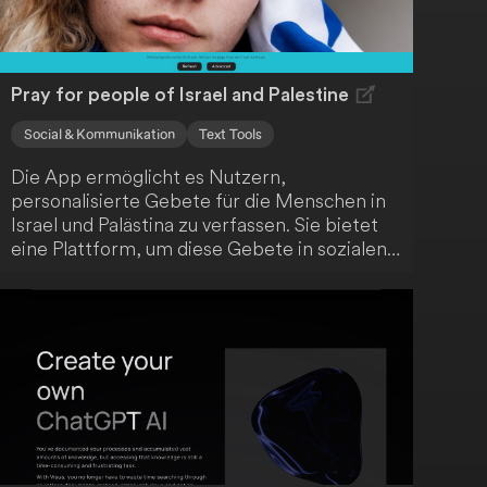
Pray for people of Israel and Palestine
Social & Kommunikation
Text Tools
Die App ermöglicht es Nutzern,
personalisierte Gebete für die Menschen in
Israel und Palästina zu verfassen. Sie bietet
eine Plattform, um diese Gebete in sozialen
Medien zu teilen und Diskussionen über
Hoffnung und Frieden anzuregen. Dies kann
eine Form der Unterstützung für diejenigen
sein, die vom Israel-Palästina-Konflikt
betroffen sind und nach Wegen suchen, ihre
Anteilnahme auszudrücken.