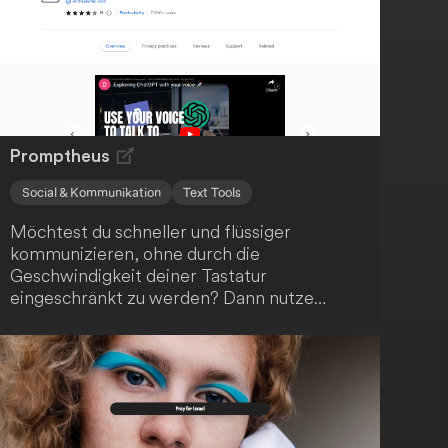
Untertitel liefert Transcript LOL eine höhere
Genauigkeit als YouTube. Chatte einfach mit
der KI-Anwendung über den Inhalt und
mache deine Medien so für ein breites
Publikum zugänglich.
Promptheus
Social & Kommunikation
Text Tools
Möchtest du schneller und flüssiger
kommunizieren, ohne durch die
Geschwindigkeit deiner Tastatur
eingeschränkt zu werden? Dann nutze
Promptheus und ChatGPT, um deine Stimme
in deinen Kommunikationsworkflow zu
integrieren!