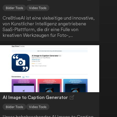
Bilder Tools
Video Tools
Cre8tiveAI ist eine vielseitige und innovative,
von Künstlicher Intelligenz angetriebene
SaaS-Plattform, die dir eine Fülle von
kreativen Werkzeugen für Foto-,
Illustrations- und Video-
Bearbeitungsaufgaben bietet. Die Plattform
bietet blitzschnelle Lösungen, wobei
Aufgaben in weniger als 10 Sekunden
erledigt werden. Cre8tiveAI revolutioniert
den kreativen Bearbeitungsprozess.
AI Image to Caption Generator
Bilder Tools
Video Tools
Unser bahnbrechender AI Image to Caption