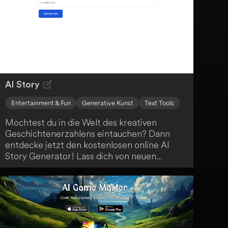
Technologie, um deine Online-Präsenz zu
steigern.
AI Story
Entertainment & Fun
Generative Kunst
Text Tools
Möchtest du in die Welt des kreativen
Geschichtenerzählens eintauchen? Dann
entdecke jetzt den kostenlosen online AI
Story Generator! Lass dich von neuen
Erzählungen inspirieren und erkunde
verschiedene Genres mit anpassbaren
Optionen. Nutze die AI-generierten
Geschichten als Inspirationsquelle für dein
kreatives Schreiben, zur Unterhaltung oder
für Bildungszwecke.