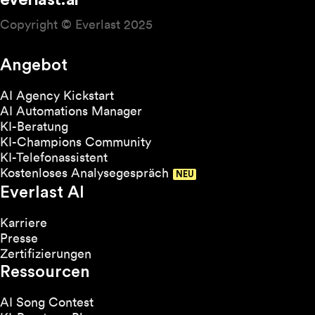
everlast.ai
Copyright © Everlast 2025
Angebot
AI Agency Kickstart
AI Automations Manager
KI-Beratung
KI-Champions Community
KI-Telefonassistent
Kostenloses Analysegespräch
Everlast AI
Karriere
Presse
Zertifizierungen
Ressourcen
AI Song Contest