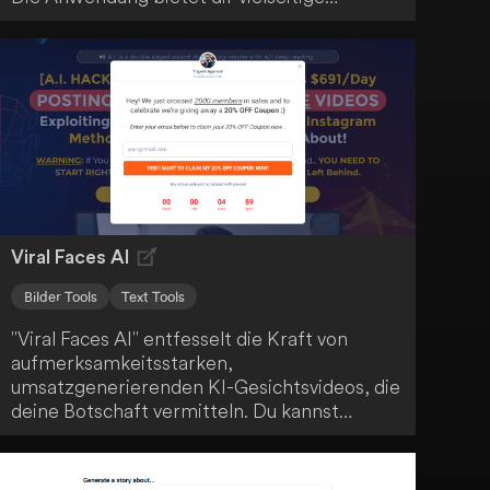
Übersetzungsfeatures, einschließlich
Offline-Übersetzungen in über 50 Sprachen.
Profitiere von den umfangreichen
Möglichkeiten von ScreenTrans!
Viral Faces AI
Bilder Tools
Text Tools
"Viral Faces AI" entfesselt die Kraft von
aufmerksamkeitsstarken,
umsatzgenerierenden KI-Gesichtsvideos, die
deine Botschaft vermitteln. Du kannst
massiven Traffic und Verkäufe von Instagram
Reels und YouTube Shorts generieren. Nutze
die beeindruckenden Möglichkeiten dieser