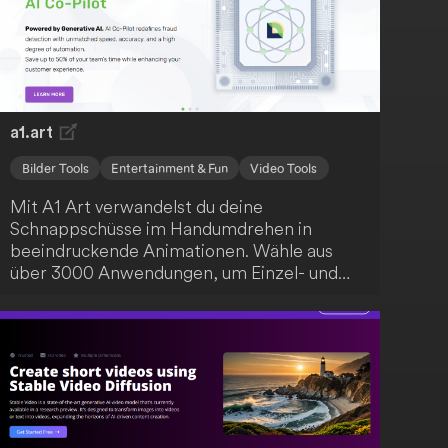
Bildraten zwischen 3 und 30 Frames pro
Sekunde. Du kannst Videos von bis zu 4
Sekunden Länge in einer Auflösung von
576x1024 erstellen, was die Plattform ideal
für Content-Ersteller und KI-Interessierte
macht.
a1.art
Bilder Tools
Entertainment & Fun
Video Tools
Mit A1 Art verwandelst du deine
Schnappschüsse im Handumdrehen in
beeindruckende Animationen. Wähle aus
über 3000 Anwendungen, um Einzel- und
Gruppenfotos sowie GIFs und Videos zu
animieren. Diese innovative Plattform hebt
die Fotobearbeitung auf ein neues Level und
lässt deine Erinnerungen legendär werden.