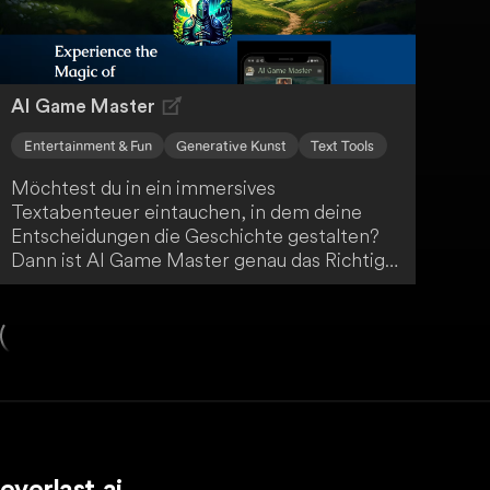
AI Game Master
Entertainment & Fun
Generative Kunst
Text Tools
Möchtest du in ein immersives
Textabenteuer eintauchen, in dem deine
Entscheidungen die Geschichte gestalten?
Dann ist AI Game Master genau das Richtige
für dich! Erlebe einzigartiges, KI-gesteuertes
Gameplay und kreiere deine ganz eigene
epische Erzählung. Tauche ein in eine Welt
voller Abenteuer und Möglichkeiten.