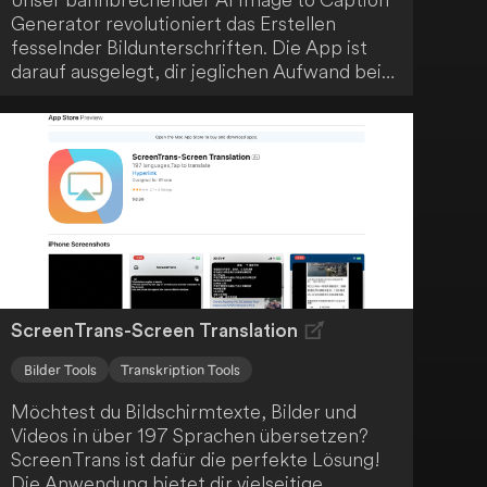
Generator revolutioniert das Erstellen
fesselnder Bildunterschriften. Die App ist
darauf ausgelegt, dir jeglichen Aufwand beim
Formulieren perfekter Bildunterschriften
abzunehmen. Es handelt sich um die Zukunft
der Bildunterschriften, die deine
atemberaubenden Fotos optimal zur Geltung
bringt.
ScreenTrans-Screen Translation
Bilder Tools
Transkription Tools
Möchtest du Bildschirmtexte, Bilder und
Videos in über 197 Sprachen übersetzen?
ScreenTrans ist dafür die perfekte Lösung!
Die Anwendung bietet dir vielseitige